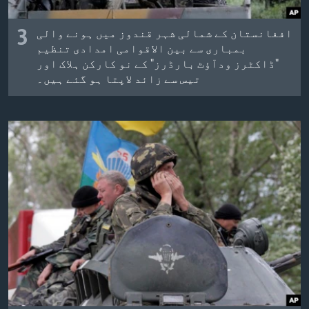
3
افغانستان کے شمالی شہر قندوز میں ہونے والی
بمباری سے بین الاقوامی امدادی تنظیم
"ڈاکٹرز ودآؤٹ بارڈرز" کے نو کارکن ہلاک اور
تیس سے زائد لاپتا ہو گئے ہیں۔