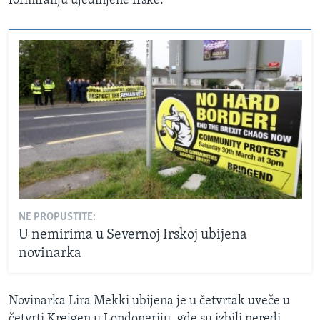
formiranju ujedinjene Irske.
NE PROPUSTITE:
U nemirima u Severnoj Irskoj ubijena
novinarka
Novinarka Lira Mekki ubijena je u četvrtak uveče u
četvrti Krejgen u Londoneriju, gde su izbili neredi