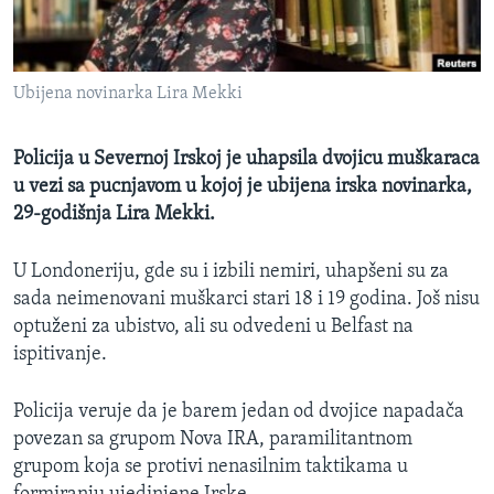
SPORT
INTERVJU
Ubijena novinarka Lira Mekki
Policija u Severnoj Irskoj je uhapsila dvojicu muškaraca
u vezi sa pucnjavom u kojoj je ubijena irska novinarka,
29-godišnja Lira Mekki.
U Londoneriju, gde su i izbili nemiri, uhapšeni su za
sada neimenovani muškarci stari 18 i 19 godina. Još nisu
optuženi za ubistvo, ali su odvedeni u Belfast na
ispitivanje.
Policija veruje da je barem jedan od dvojice napadača
povezan sa grupom Nova IRA, paramilitantnom
grupom koja se protivi nenasilnim taktikama u