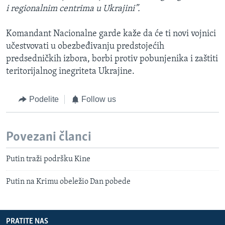
i regionalnim centrima u Ukrajini”.
Komandant Nacionalne garde kaže da će ti novi vojnici
učestvovati u obezbeđivanju predstojećih
predsedničkih izbora, borbi protiv pobunjenika i zaštiti
teritorijalnog inegriteta Ukrajine.
Podelite
Follow us
Povezani članci
Putin traži podršku Kine
Putin na Krimu obeležio Dan pobede
PRATITE NAS