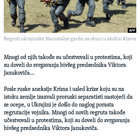
SPORT
INTERVJU
Regruti ukrajinske Nacionalne garde na obuci u okolini Kijeva
Mnogi od njih takođe su učestvovali u protestima, koji
su doveli do svrgavanja bivšeg predsednika Viktora
Janukoviča...
Posle ruske aneksije Krima i usled krize koju su na
istoku zemlje izazvali proruski separatisti nastojeći da
se ocepe, u Ukrajini je došlo do naglog porasta
regrutacije vojnika. Mnogi od novih regruta takođe
učestvovali u protestima, koji su doveli do svrgavanja
bivšeg predsednika Viktora Janukoviča.