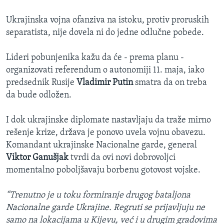
Ukrajinska vojna ofanziva na istoku, protiv proruskih
separatista, nije dovela ni do jedne odlučne pobede.
Lideri pobunjenika kažu da će - prema planu -
organizovati referendum o autonomiji 11. maja, iako
predsednik Rusije
Vladimir Putin
smatra da on treba
da bude odložen.
I dok ukrajinske diplomate nastavljaju da traže mirno
rešenje krize, država je ponovo uvela vojnu obavezu.
Komandant ukrajinske Nacionalne garde, general
Viktor Ganušjak
tvrdi da ovi novi dobrovoljci
momentalno poboljšavaju borbenu gotovost vojske.
“Trenutno je u toku formiranje drugog bataljona
Nacionalne garde Ukrajine. Regruti se prijavljuju ne
samo na lokacijama u Kijevu, već i u drugim gradovima