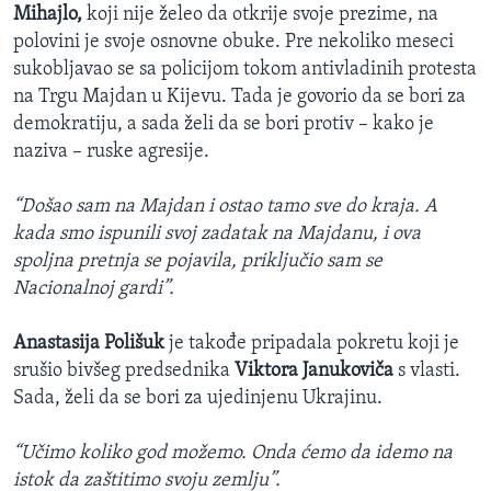
Mihajlo,
koji nije želeo da otkrije svoje prezime, na
polovini je svoje osnovne obuke. Pre nekoliko meseci
sukobljavao se sa policijom tokom antivladinih protesta
na Trgu Majdan u Kijevu. Tada je govorio da se bori za
demokratiju, a sada želi da se bori protiv – kako je
naziva – ruske agresije.
“Došao sam na Majdan i ostao tamo sve do kraja. A
kada smo ispunili svoj zadatak na Majdanu, i ova
spoljna pretnja se pojavila, priključio sam se
Nacionalnoj gardi”.
Anastasija Polišuk
je takođe pripadala pokretu koji je
srušio bivšeg predsednika
Viktora Janukoviča
s vlasti.
Sada, želi da se bori za ujedinjenu Ukrajinu.
“Učimo koliko god možemo. Onda ćemo da idemo na
istok da zaštitimo svoju zemlju”.