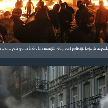
ranti pale gume kako bi smanjili vidljivost policiji, koja ih napa