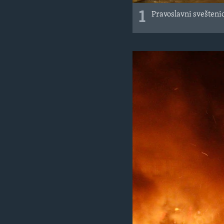
1
Pravoslavni sveštenic