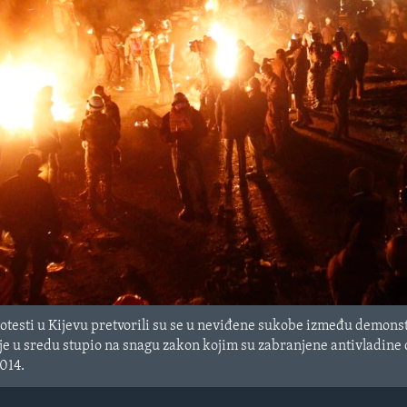
testi u Kijevu pretvorili su se u neviđene sukobe između demonstra
 je
u sredu stupio na snagu zakon kojim su zabranjene antivladine 
2014.