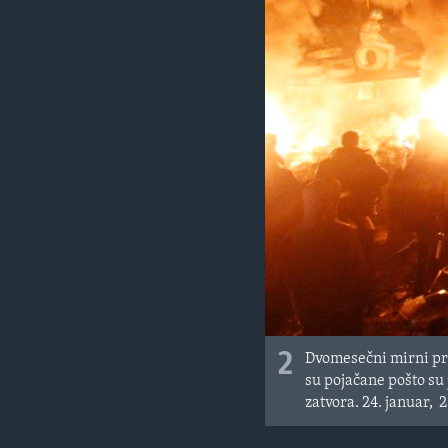
2
Dvomesečni mirni pro
su pojačane pošto su
zatvora.
24. januar, 