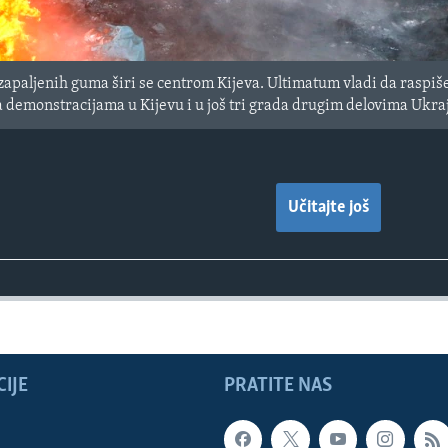
zapaljenih guma širi se centrom Kijeva. Ultimatum vladi da raspiše
a demonstracijama u Kijevu i u još tri grada drugim delovima Ukraji
Učitajte još
IJE
PRATITE NAS