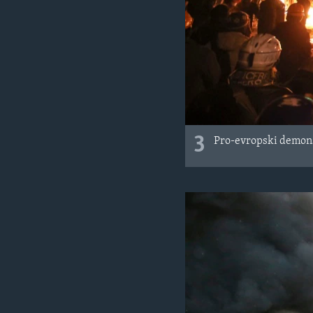
3
Pro-evropski demonst