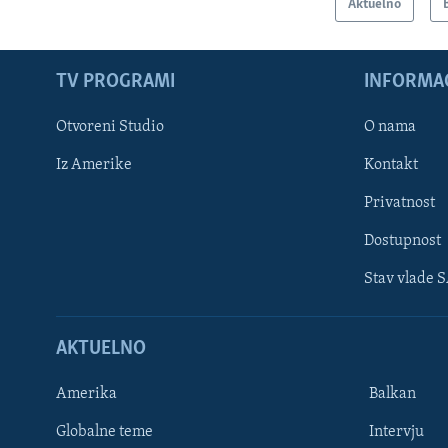
Aktuelno
TV PROGRAMI
INFORMAC
Otvoreni Studio
O nama
Iz Amerike
Kontakt
Privatnost
Dostupnost
Stav vlade 
Learning English
AKTUELNO
PRATITE NAS
Amerika
Balkan
Globalne teme
Intervju
Jezici