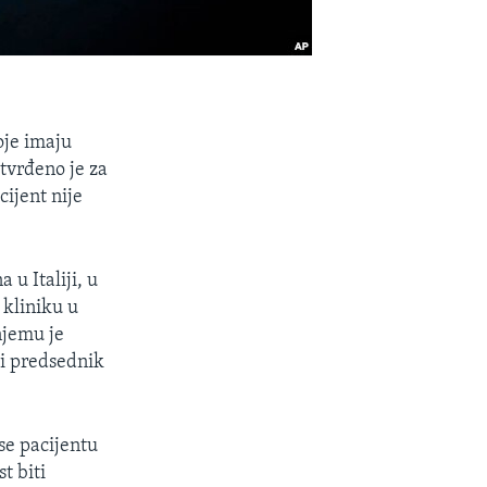
oje imaju
otvrđeno je za
cijent nije
 u Italiji, u
 kliniku u
jemu je
 i predsednik
 se pacijentu
t biti