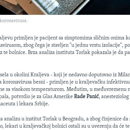
 koronavirusa.
aljevu primljen je pacijent sa simptomima sličnim onima k
virusom, zbog čega je stavljen "u jednu vrstu izolacije", p
 te bolnice. Brza analiza instituta Torlak pokazala je da pa
j sela u okolini Kraljeva - koji je nedavno doputovao iz Milana
a koronavirusa besni - primljen je u kraljevačku infektivnu
ne sa visokom temperaturom. Međutim, u međuvremenu n
ala, potvrdio je za Glas Amerike
Rade Panić
, anesteziolog
aceuta i lekara Srbije.
na analizu u institut Torlak u Beogradu, a zbog činjenice da
o, lekari u kraljevačkoj bolnici ostali su u uverenju da će tes