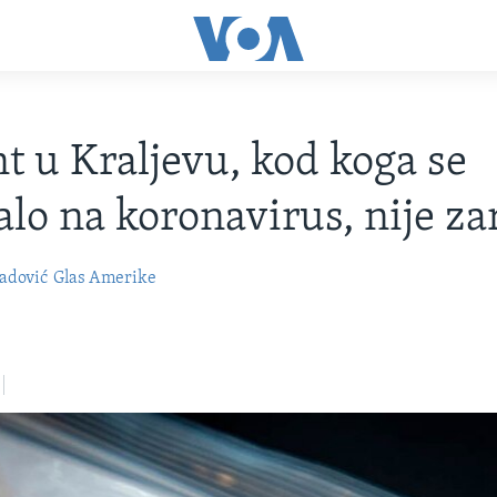
nt u Kraljevu, kod koga se
lo na koronavirus, nije za
adović
Glas Amerike