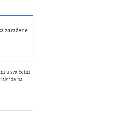
za zaražene
ni u sva četiri
orak ide na