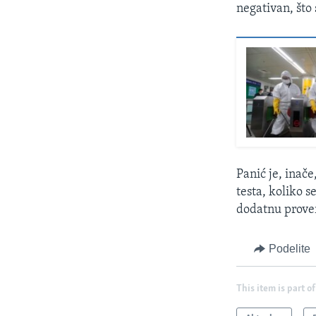
negativan, što 
Panić je, inače
testa, koliko 
dodatnu prover
Podelite
This item is part of