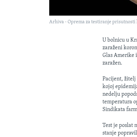
Arhiva - Oprema za testiranje prisutnosti
U bolnicu u Kr
zaraženi korona
Glas Amerike iz
zaražen.
Pacijent, žitel
kojoj epidemij
nedelju popod
temperatura op
Sindikata farm
Test je poslat 
stanje popravil