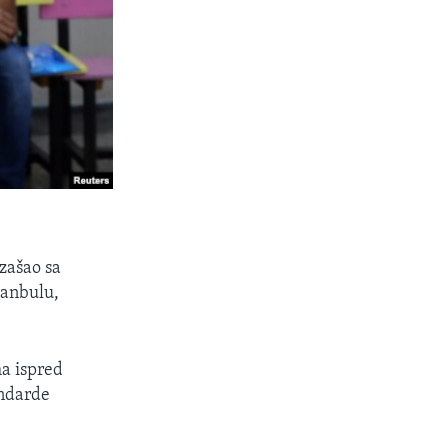
zašao sa
tanbulu,
ma ispred
andarde