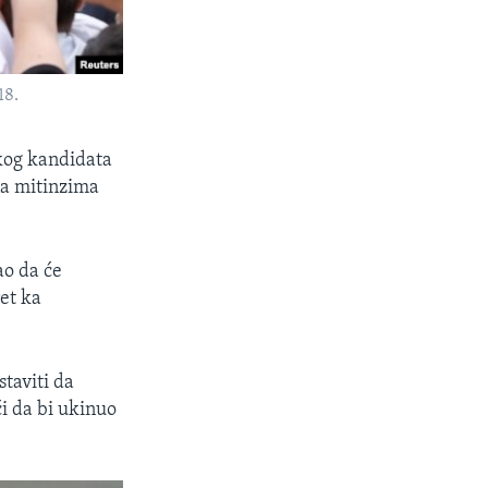
18.
kog kandidata
na mitinzima
ao da će
ret ka
taviti da
ći da bi ukinuo