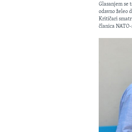
Glasanjem se t
odavno želeo d
Kritičari smat
članica NATO-a