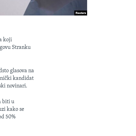
a koji
egovu Stranku
dsto glasova na
dnički kandidat
ki novinari.
 biti u
uzi kako se
 od 50%