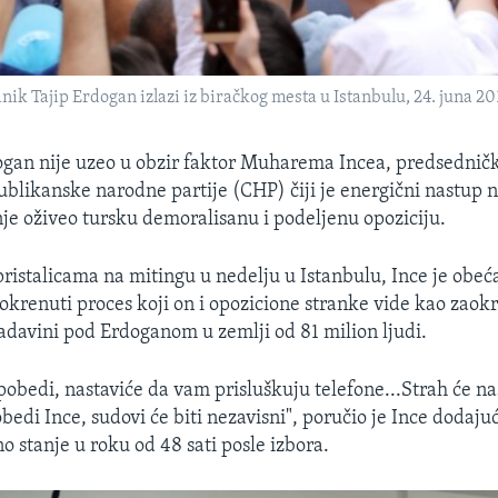
ik Tajip Erdogan izlazi iz biračkog mesta u Istanbulu, 24. juna 20
gan nije uzeo u obzir faktor Muharema Incea, predsednič
blikanske narodne partije (CHP) čiji je energični nastup 
 oživeo tursku demoralisanu i podeljenu opoziciju.
pristalicama na mitingu u nedelju u Istanbulu, Ince je obeć
eokrenuti proces koji on i opozicione stranke vide kao zaok
ladavini pod Erdoganom u zemlji od 81 milion ljudi.
obedi, nastaviće da vam prisluškuju telefone...Strah će nas
bedi Ince, sudovi će biti nezavisni", poručio je Ince dodaju
o stanje u roku od 48 sati posle izbora.