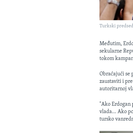
Turkski predsedn
Međutim, Erdo
sekularne Repu
tokom kampanje
Obraćajući se 
zaustaviti i pr
autoritarnoj v
"Ako Erdogan p
vlada... Ako po
tursko vanredn