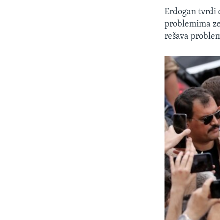
Erdogan tvrdi 
problemima zem
rešava problem