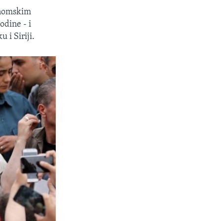
onomskim
odine - i
i Siriji.