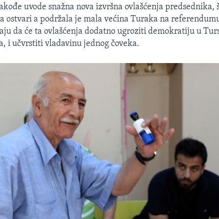
akođe uvode snažna nova izvršna ovlašćenja predsednika, 
a ostvari a podržala je mala većina Turaka na referendumu
raju da će ta ovlašćenja dodatno ugroziti demokratiju u Turs
, i učvrstiti vladavinu jednog čoveka.