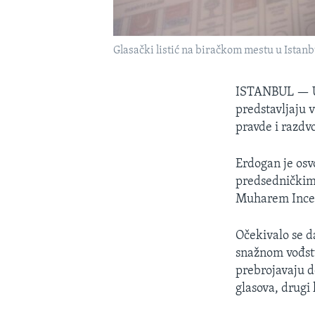
Glasački listić na biračkom mestu u Istanb
ISTANBUL —
predstavljaju 
pravde i razdvo
Erdogan je osv
predsedničkim 
Muharem Ince o
Očekivalo se da
snažnom vođstv
prebrojavaju d
glasova, drugi 