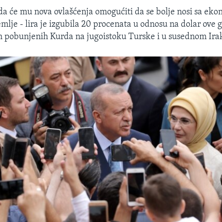
da će mu nova ovlašćenja omogućiti da se bolje nosi sa ek
lje - lira je izgubila 20 procenata u odnosu na dolar ove g
 pobunjenih Kurda na jugoistoku Turske i u susednom Iraku 