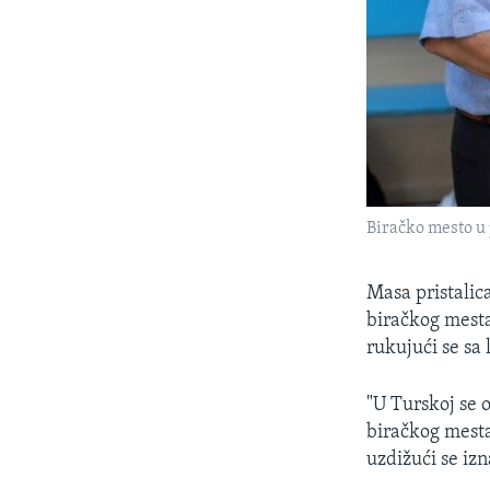
Biračko mesto u j
Masa pristalic
biračkog mesta
rukujući se sa
"U Turskoj se 
biračkog mesta
uzdižući se izn