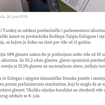
ulu, 24. juna 2018.
U Turskoj su održani predsednički i parlamentarni izborim
veliki izazov za predsednika Redžepa Tajipia Erdogana i nj
ja, sa kojom je došao na vlast pre više od 15 godina.
ojio 58% glasova nakon što je prebrojano nešto više od 30 o
izborima. Sa 30,2 odsto glasova, glavni opozicioni predse
svojio je 27,5% glasova na nacionalnom nivou, javljaju turs
 će Erdogan i njegova islamistička Stranka pravde i razvoja
u prema preliminarnim rezultatima, koji bi moglo da se s
odatni glasovi. Ukoliko nijedan kandidat ne obezbedi više
krug održaće se 8. jula.