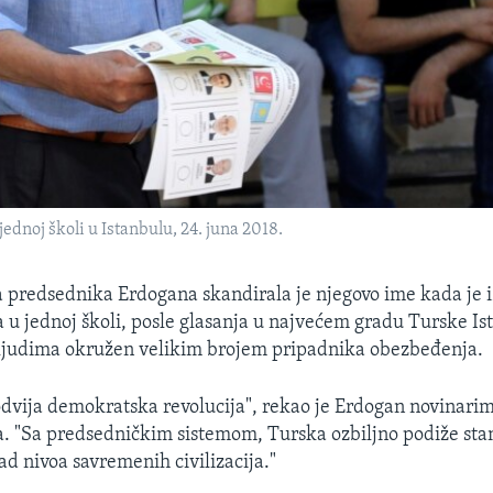
ednoj školi u Istanbulu, 24. juna 2018.
a predsednika Erdogana skandirala je njegovo ime kada je i
 u jednoj školi, posle glasanja u najvećem gradu Turske Is
 ljudima okružen velikim brojem pripadnika obezbeđenja.
odvija demokratska revolucija", rekao je Erdogan novinari
. "Sa predsedničkim sistemom, Turska ozbiljno podiže st
ad nivoa savremenih civilizacija."