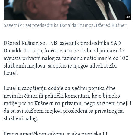
SPORT
INTERVJU
Savetnik i zet predsednika Donalda Trampa, Džered Kušner
Džered Kušner, zet i viši savetnik predsednika SAD
Donalda Trampa, koristio je u periodu od januara do
avgusta privatni nalog za razmenu nešto manje od 100
službenih mejlova, saopštio je njegov advokat Ebi
Louel.
Louel u saopštenju dodaje da većinu poruka čine
novinski članci ili politički komentari, koje bi neko
radije poslao Kušneru na privatan, nego službeni imejl i
da su svi službeni mejlovi prosleđeni sa privatnog na
službeni nalog.
Prema američkom zakonu, svaka prepiska ili