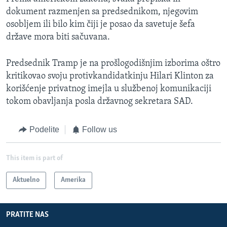
dokument razmenjen sa predsednikom, njegovim
osobljem ili bilo kim čiji je posao da savetuje šefa
države mora biti sačuvana.
Predsednik Tramp je na prošlogodišnjim izborima oštro
kritikovao svoju protivkandidatkinju Hilari Klinton za
korišćenje privatnog imejla u službenoj komunikaciji
tokom obavljanja posla državnog sekretara SAD.
Podelite
Follow us
This item is part of
Aktuelno
Amerika
PRATITE NAS