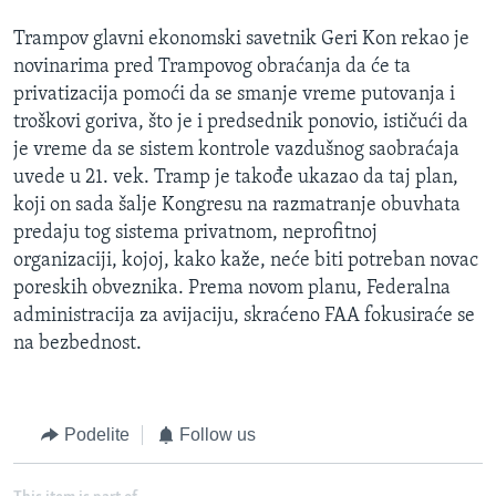
Trampov glavni ekonomski savetnik Geri Kon rekao je
novinarima pred Trampovog obraćanja da će ta
privatizacija pomoći da se smanje vreme putovanja i
troškovi goriva, što je i predsednik ponovio, ističući da
je vreme da se sistem kontrole vazdušnog saobraćaja
uvede u 21. vek. Tramp je takođe ukazao da taj plan,
koji on sada šalje Kongresu na razmatranje obuvhata
predaju tog sistema privatnom, neprofitnoj
organizaciji, kojoj, kako kaže, neće biti potreban novac
poreskih obveznika. Prema novom planu, Federalna
administracija za avijaciju, skraćeno FAA fokusiraće se
na bezbednost.
Podelite
Follow us