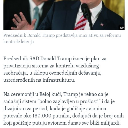
SPORT
INTERVJU
Predsednik Donald Tramp predstavlja inicijativu za reformu
kontrole letenja
Predsednik SAD Donald Tramp izneo je plan za
privatizaciju sistema za kontrolu vazdušnog
saobraćaja, u sklopu ovonedeljnih dešavanja,
usredsređenih na infrastrukturu.
Na ceremoniji u Beloj kući, Tramp je rekao da je
sadašnji sistem “bolno zaglavljen u prošlosti” i da je
dizajniran za period, kada je godišnje avionima
putovalo oko 180.000 putnika, dodajući da je broj onih
koji godišnje putuju avionom danas sve bliži milijardi.