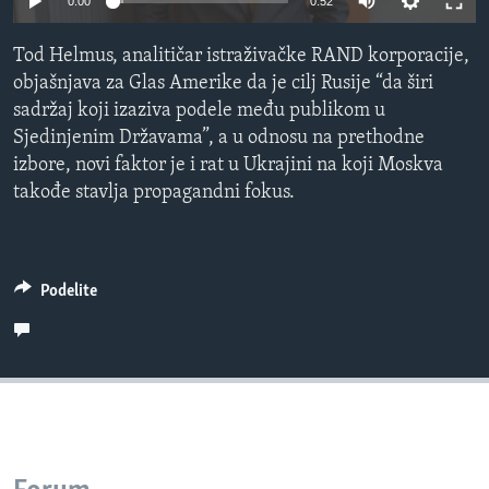
0:00
0:52
SPORT
Tod Helmus, analitičar istraživačke RAND korporacije,
INTERVJU
objašnjava za Glas Amerike da je cilj Rusije “da širi
sadržaj koji izaziva podele među publikom u
Sjedinjenim Državama”, a u odnosu na prethodne
izbore, novi faktor je i rat u Ukrajini na koji Moskva
takođe stavlja propagandni fokus.
Podelite