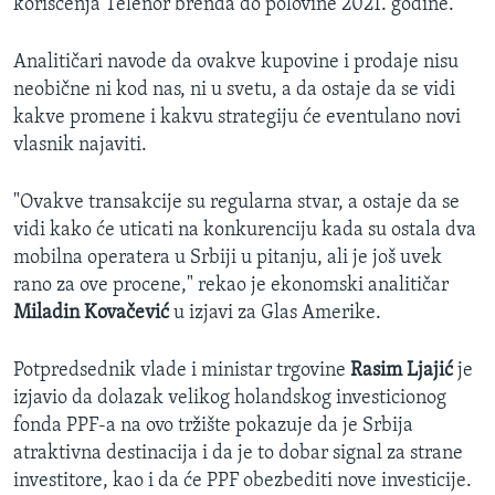
korišćenja Telenor brenda do polovine 2021. godine.
Analitičari navode da ovakve kupovine i prodaje nisu
neobične ni kod nas, ni u svetu, a da ostaje da se vidi
kakve promene i kakvu strategiju će eventulano novi
vlasnik najaviti.
"Ovakve transakcije su regularna stvar, a ostaje da se
vidi kako će uticati na konkurenciju kada su ostala dva
mobilna operatera u Srbiji u pitanju, ali je još uvek
rano za ove procene," rekao je ekonomski analitičar
Miladin Kovačević
u izjavi za Glas Amerike.
Potpredsednik vlade i ministar trgovine
Rasim Ljajić
je
izjavio da dolazak velikog holandskog investicionog
fonda PPF-a na ovo tržište
pokazuje da je Srbija
atraktivna destinacija i da je to dobar signal za strane
investitore, kao i da će PPF obezbediti nove investicije.