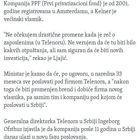
Kompanija PPF (Prvi privatizacioni fond) je od 2001.
godine registrovana u Amsterdamu, a Kelner je
većinski vlasnik
.
"Ne očekujem drastične promene kada je reč o
zaposlenima (u Telenoru). Ne verujem da će tu biti bilo
kakvih otpuštanja, ali sam siguran da će biti novih
investicija," rekao je Ljajić.
Ministar je kazao da će, po ugovoru, u naredna 33
meseca sve poslovati pod firmom Telenora, a "nakon
toga će biti promenjen brend i dobiće firma novog
vlasnika, pa samim tim i kompaniju pod kojom će
poslovati u Srbiji".
Generalna direktorka Telenora u Srbiji Ingeborg
Ofsthus izjavila je da kompanija posle 11 godina u Srbiji
danas ulazi u novu fazu poslovanja.