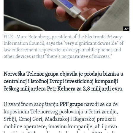
SPORT
INTERVJU
FILE - Marc Rotenberg, president of the Electronic Privacy
Information Council, says the "very significant downside" of
law enforcement requests to to decrypt mobile phones and
other devices is that "there's no guarantee of success."
Norveška Telenor grupa objavila je prodaju biznisa u
centralnoj i istočnoj Evropi investicionoj kompaniji
češkog milijardera Petr Kelnera za 2,8 milijardi evra.
U zvaničnom saopštenju
PPF grupe
navodi se da će
kupovinom Telenorovog poslovanja u četiri zemlje,
Srbiji, Crnoj Gori, Mađarskoj i Bugarskoj preuzeti
mobilne operatere, imovinu kompanije, ali i pravo