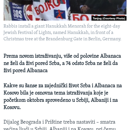
SPORT
INTERVJU
Rabbis install a giant Hanukkah Menorah for the eight-day
Jewish Festival of Lights, named Hanukkah, in front of a
Christmas tree at the Brandenburg Gate in Berlin, Germany.
Prema novom istraživanju, više od polovine Albanaca
ne želi da živi pored Srba, a 74 odsto Srba ne želi da
živi pored Albanaca
Kakve su šanse za zajednički život Srba i Albanaca na
Kosovo bila je osnovna tema istraživanja koje je
početkom oktobra sprovedeno u Srbiji, Albaniji i na
Kosovu.
Dijalog Beograda i Prištine treba nastaviti – smatra
većina ljudi u Srbiji, Albaniji i na Kosovu, pri čemu