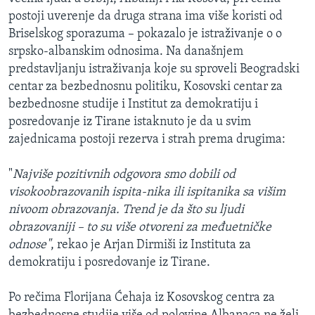
postoji uverenje da druga strana ima više koristi od
Briselskog sporazuma – pokazalo je istraživanje o o
srpsko-albanskim odnosima. Na današnjem
predstavljanju istraživanja koje su sproveli Beogradski
centar za bezbednosnu politiku, Kosovski centar za
bezbednosne studije i Institut za demokratiju i
posredovanje iz Tirane istaknuto je da u svim
zajednicama postoji rezerva i strah prema drugima:
"
Najviše pozitivnih odgovora smo dobili od
visokoobrazovanih ispita-nika ili ispitanika sa višim
nivoom obrazovanja. Trend je da što su ljudi
obrazovaniji – to su više otvoreni za međuetničke
odnose"
, rekao je Arjan Dirmiši iz Instituta za
demokratiju i posredovanje iz Tirane.
Po rečima Florijana Ćehaja iz Kosovskog centra za