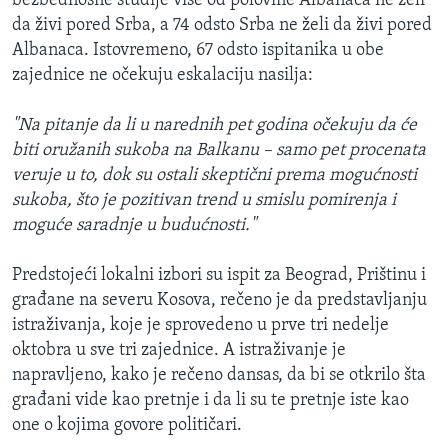
bezbednosne studije više od polovine Albanaca ne želi
da živi pored Srba, a 74 odsto Srba ne želi da živi pored
Albanaca. Istovremeno, 67 odsto ispitanika u obe
zajednice ne očekuju eskalaciju nasilja:
"Na pitanje da li u narednih pet godina očekuju da će
biti oružanih sukoba na Balkanu – samo pet procenata
veruje u to, dok su ostali skeptični prema mogućnosti
sukoba, što je pozitivan trend u smislu pomirenja i
moguće saradnje u budućnosti."
Predstojeći lokalni izbori su ispit za Beograd, Prištinu i
građane na severu Kosova, rečeno je da predstavljanju
istraživanja, koje je sprovedeno u prve tri nedelje
oktobra u sve tri zajednice. A istraživanje je
napravljeno, kako je rečeno dansas, da bi se otkrilo šta
građani vide kao pretnje i da li su te pretnje iste kao
one o kojima govore političari.