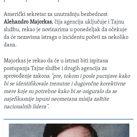
Američki sekretar za unutrašnju bezbednost
Alehandro Majorkas
, čija agencija uključuje i Tajnu
službu, rekao je novinarima u ponedeljak da očekuje
da će nezavisna istraga o incidentu početi za nekoliko
dana.
Majorkas je rekao da će u istrazi biti ispitana
postupanja Tajne službe i drugih agencija za
sprovođenje zakona
"pre, tokom i posle pucnjave kako
bi se identifikovale trenutne i dugoročne korektivne
mere koje su potrebne kako bi se osiguralo da se
najefikasnije ispuni neometana misija zaštite
nacionalnih lidera".