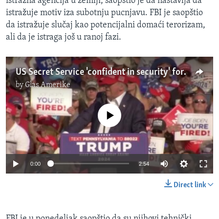
istražna agencija u zemlji, saopštio je da nastavlja da
istražuje motiv iza subotnju pucnjavu. FBI je saopštio
da istražuje slučaj kao potencijalni domaći terorizam,
ali da je istraga još u ranoj fazi.
US Secret Service 'confident in security' for RNC
by
Glas Amerike
No media source currently available
0:00
2:54
Direct link
FBI je u ponedeljak saopštio da su njihovi tehnički