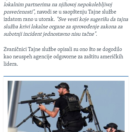
lokalnim partnerima na njihovoj nepokolebljivoj
posvećenosti"
, navodi se u saopštenju Tajne službe
izdatom rano u utorak.
"Sve vesti koje sugerišu da tajna
služba krivi lokalne organe za sprovođenje zakona za
subotnji incident jednostavno nisu tačne".
Zvaničnici Tajne službe opisali su ono što se dogodilo
kao neuspeh agencije odgovorne za zaštitu američkih
lidera.