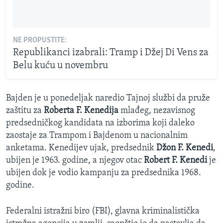
NE PROPUSTITE:
Republikanci izabrali: Tramp i Džej Di Vens za
Belu kuću u novembru
Bajden je u ponedeljak naredio Tajnoj službi da pruže
zaštitu za
Roberta F. Kenedija
mlađeg, nezavisnog
predsedničkog kandidata na izborima koji daleko
zaostaje za Trampom i Bajdenom u nacionalnim
anketama. Kenedijev ujak, predsednik
Džon F. Kenedi
,
ubijen je 1963. godine, a njegov otac
Robert F. Kenedi
je
ubijen dok je vodio kampanju za predsednika 1968.
godine.
Federalni istražni biro (FBI), glavna kriminalistička