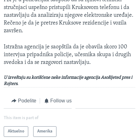
stručnjaci uspešno pristupili Kruksovom telefonu i da
nastavljaju da analiziraju njegove elektronske uređaje.
Rečeno je da je pretres Kruksove rezidencije i vozila
završen.
Istražna agencija je saopštila da je obavila skoro 100
intervjua pripadnika policije, učesnika skupa i drugih
svedoka i da se razgovori nastavljaju.
U izveštaju su korišćene neke informacije agencija Asošijeted pres i
Rojters.
Podelite
Follow us
This item is part of
Aktuelno
Amerika