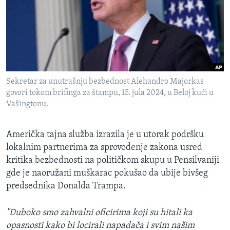
SPORT
INTERVJU
Sekretar za unutrašnju bezbednost Alehandro Majorkas
govori tokom brifinga za štampu, 15. jula 2024, u Beloj kući u
Vašingtonu.
Američka tajna služba izrazila je u utorak podršku
lokalnim partnerima za sprovođenje zakona usred
kritika bezbednosti na političkom skupu u Pensilvaniji
gde je naoružani muškarac pokušao da ubije bivšeg
predsednika Donalda Trampa.
"Duboko smo zahvalni oficirima koji su hitali ka
opasnosti kako bi locirali napadača i svim našim