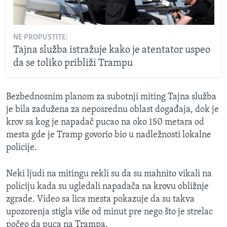
NE PROPUSTITE:
Tajna služba istražuje kako je atentator uspeo
da se toliko približi Trampu
Bezbednosnim planom za subotnji miting Tajna služba
je bila zadužena za neposrednu oblast događaja, dok je
krov sa kog je napadač pucao na oko 150 metara od
mesta gde je Tramp govorio bio u nadležnosti lokalne
policije.
Neki ljudi na mitingu rekli su da su mahnito vikali na
policiju kada su ugledali napadača na krovu obližnje
zgrade. Video sa lica mesta pokazuje da su takva
upozorenja stigla više od minut pre nego što je strelac
počeo da puca na Trampa.