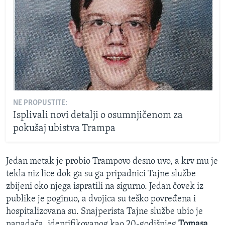
NE PROPUSTITE:
Isplivali novi detalji o osumnjičenom za
pokušaj ubistva Trampa
Jedan metak je probio Trampovo desno uvo, a krv mu je
tekla niz lice dok ga su ga pripadnici Tajne službe
zbijeni oko njega ispratili na sigurno. Jedan čovek iz
publike je poginuo, a dvojica su teško povređena i
hospitalizovana su. Snajperista Tajne službe ubio je
napadača, identifikovanog kao 20-godišnjeg
Tomasa