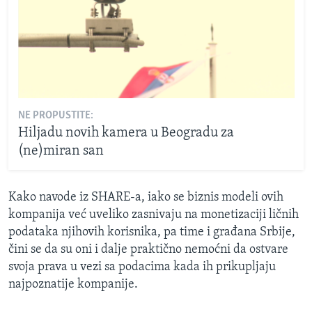
NE PROPUSTITE:
Hiljadu novih kamera u Beogradu za
(ne)miran san
Kako navode iz SHARE-a, iako se biznis modeli ovih
kompanija već uveliko zasnivaju na monetizaciji ličnih
podataka njihovih korisnika, pa time i građana Srbije,
čini se da su oni i dalje praktično nemoćni da ostvare
svoja prava u vezi sa podacima kada ih prikupljaju
najpoznatije kompanije.