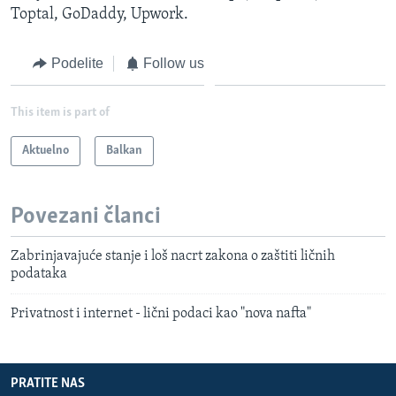
Toptal, GoDaddy, Upwork.
Podelite
Follow us
This item is part of
Aktuelno
Balkan
Povezani članci
Zabrinjavajuće stanje i loš nacrt zakona o zaštiti ličnih
podataka
Privatnost i internet - lični podaci kao "nova nafta"
PRATITE NAS