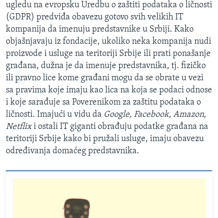
ugledu na evropsku Uredbu o zaštiti podataka o ličnosti
(GDPR) predviđa obavezu gotovo svih velikih IT
kompanija da imenuju predstavnike u Srbiji. Kako
objašnjavaju iz fondacije, ukoliko neka kompanija nudi
proizvode i usluge na teritoriji Srbije ili prati ponašanje
građana, dužna je da imenuje predstavnika, tj. fizičko
ili pravno lice kome građani mogu da se obrate u vezi
sa pravima koje imaju kao lica na koja se podaci odnose
i koje sarađuje sa Poverenikom za zaštitu podataka o
ličnosti. Imajući u vidu da
Google, Facebook, Amazon,
Netflix
i ostali IT giganti obrađuju podatke građana na
teritoriji Srbije kako bi pružali usluge, imaju obavezu
određivanja domaćeg predstavnika.