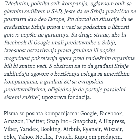
“Međutim, politika ovih kompanija, uglavnom onih sa
glavnim sedištem u SAD, jeste da se Srbija praktično ne
posmatra kao deo Evrope, što dovodi do situacije da se
građanima Srbije prava u vezi sa podacima o ličnosti
gotovo uopšte ne garantuju. Sa druge strane, ako bi
Facebook ili Google imali predstavnike u Srbiji,
izvesnost ostvarivanja prava građana ili uopšte
mogućnost pokretanja spora pred nadležnim organima
bili bi znatno veći. S obzirom na to da građani Srbije
zaključuju ugovore o korišćenju usluga sa američkim
kompanijama, a građani EU sa evropskim
predstavništvima, očigledno je da postoje paralelni
sistemi zaštite”,
upozorava fondacija.
Pisma su poslata kompanijama: Google, Facebook,
Amazon, Twitter, Snap Inc – Snapchat, AliExpress,
Viber, Yandex, Booking, Airbnb, Ryanair, Wizzair,
eSky, Yahoo, Netflix, Twitch, Kupujem prodajem,