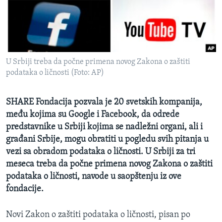
SPORT
INTERVJU
U Srbiji treba da počne primena novog Zakona o zaštiti
podataka o ličnosti (Foto: AP)
SHARE Fondacija pozvala je 20 svetskih kompanija,
među kojima su Google i Facebook, da odrede
predstavnike u Srbiji kojima se nadležni organi, ali i
građani Srbije, mogu obratiti u pogledu svih pitanja u
vezi sa obradom podataka o ličnosti. U Srbiji za tri
meseca treba da počne primena novog Zakona o zaštiti
podataka o ličnosti, navode u saopštenju iz ove
fondacije.
Novi Zakon o zaštiti podataka o ličnosti, pisan po