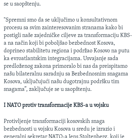
se u saopštenju.
"Spremni smo da se uključimo u konsultativnom
procesu sa svim zainteresovanim stranama kako bi
postigli naše zajedničke ciljeve za transformaciju KBS-
a na način koji bi poboljšao bezbednost Kosova,
doprineo stabilitetu regiona i podržao Kosovo na putu
ka evroatlantskim integracijama. Usvajanje sada
predloženog zakona primoralo bi nas da preispitamo
našu bilateralnu saradnju sa Bezbednosnim snagama
Kosova, uključujući našu dugotrajnu podršku tim
snagama”, zaključuje se u saopštenju.
I NATO protiv transformacije KBS-a u vojsku
Protivljenje transformaciji kosovskih snaga
bezbednosti u vojsku Kosova u sredu je izrazio i
generalni sekretar NATO-a Jens Stoltenberg, koji je