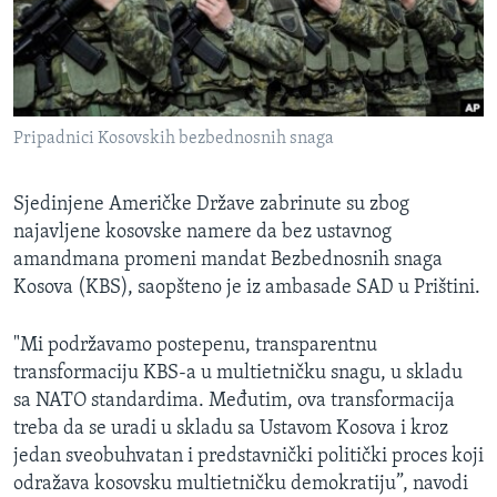
SPORT
INTERVJU
Pripadnici Kosovskih bezbednosnih snaga
Sjedinjene Američke Države zabrinute su zbog
najavljene kosovske namere da bez ustavnog
amandmana promeni mandat Bezbednosnih snaga
Kosova (KBS), saopšteno je iz ambasade SAD u Prištini.
"Mi podržavamo postepenu, transparentnu
transformaciju KBS-a u multietničku snagu, u skladu
sa NATO standardima. Međutim, ova transformacija
treba da se uradi u skladu sa Ustavom Kosova i kroz
jedan sveobuhvatan i predstavnički politički proces koji
odražava kosovsku multietničku demokratiju”, navodi