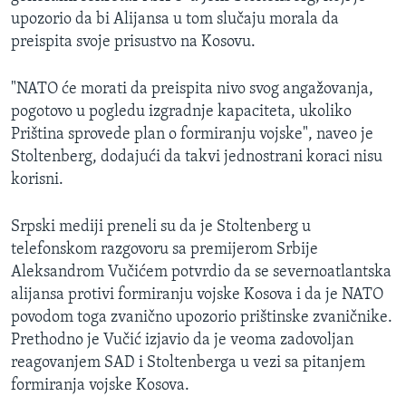
upozorio da bi Alijansa u tom slučaju morala da
preispita svoje prisustvo na Kosovu.
"NATO će morati da preispita nivo svog angažovanja,
pogotovo u pogledu izgradnje kapaciteta, ukoliko
Priština sprovede plan o formiranju vojske", naveo je
Stoltenberg, dodajući da takvi jednostrani koraci nisu
korisni.
Srpski mediji preneli su da je Stoltenberg u
telefonskom razgovoru sa premijerom Srbije
Aleksandrom Vučićem potvrdio da se severnoatlantska
alijansa protivi formiranju vojske Kosova i da je NATO
povodom toga zvanično upozorio prištinske zvaničnike.
Prethodno je Vučić izjavio da je veoma zadovoljan
reagovanjem SAD i Stoltenberga u vezi sa pitanjem
formiranja vojske Kosova.