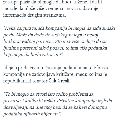
zastupa plaše da bi mogle da budu tužene, i da bi
morale da ulože više vremena i novca u davanje
informacija drugim strankama.
"Neka osiguravajuća kompanija bi mogla da izda sudski
poziv. Može da dođe do sudskog naloga u nekoj
brakorazvodnoj parnici… Što ima više razloga da su
ljudima potrebni takvi podaci, to ima više podataka
koji mogu da budu zatraženi”.
Ideja o prebacivanju čuvanja podataka na telefonske
kompanije ne zadovoljava kritičare, među kojima je
republikanski senator
Čak Gresli.
“To bi moglo da stvori isto toliko problema za
privatnost koliko bi rešilo. Privatne kompanije izgleda
dozvoljavaju na dnevnoj bazi da se hakeri domognu
podataka njihovih klijenata”.