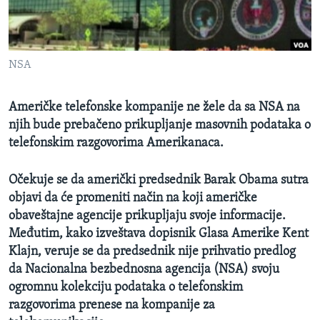
SPORT
INTERVJU
NSA
Američke telefonske kompanije ne žele da sa NSA na
njih bude prebačeno prikupljanje masovnih podataka o
telefonskim razgovorima Amerikanaca.
Očekuje se da američki predsednik Barak Obama sutra
objavi da će promeniti način na koji američke
obaveštajne agencije prikupljaju svoje informacije.
Međutim, kako izveštava dopisnik Glasa Amerike Kent
Klajn, veruje se da predsednik nije prihvatio predlog
da Nacionalna bezbednosna agencija (NSA) svoju
ogromnu kolekciju podataka o telefonskim
razgovorima prenese na kompanije za