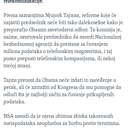
telekomunikacije.
Prema saznanjima Njujork Tajmsa, reforme koje će
najaviti predsednik neće biti tako dalekosežne kako je
preporučio Obamin savetodavni odbor. Ta komisija je,
naime, savetovala predsedniku da naredi Nacionalnoj
bezbednosnoj agenciji da prestane sa čuvanjem
miliona podataka o telefonskim razgovorima, i taj
posao prepusti telefonskim kompanijama, ili nekoj
trećoj strani.
Tajms prenosi da Obama neće izdati to naređenje u
petak, ali će zatražiti od Kongresa da mu pomogne da
odluči šta je najbolji način za čuvanje prikupljenih
podataka.
NSA navodi da je njena obimna zbirka takozvanih
metapodataka neophodna za borbu protiv terorizma.