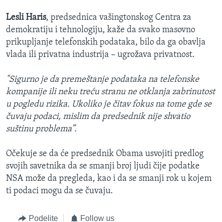
Lesli Haris
, predsednica vašingtonskog Centra za
demokratiju i tehnologiju, kaže da svako masovno
prikupljanje telefonskih podataka, bilo da ga obavlja
vlada ili privatna industrija – ugrožava privatnost.
"Sigurno je da premeštanje podataka na telefonske
kompanije ili neku treću stranu ne otklanja zabrinutost
u pogledu rizika. Ukoliko je čitav fokus na tome gde se
čuvaju podaci, mislim da predsednik nije shvatio
suštinu problema”.
Očekuje se da će predsednik Obama usvojiti predlog
svojih savetnika da se smanji broj ljudi čije podatke
NSA može da pregleda, kao i da se smanji rok u kojem
ti podaci mogu da se čuvaju.
Podelite
Follow us