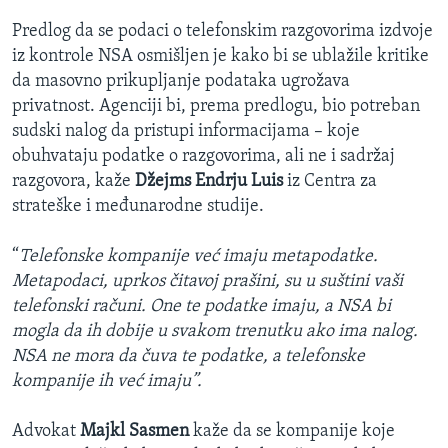
Predlog da se podaci o telefonskim razgovorima izdvoje
iz kontrole NSA osmišljen je kako bi se ublažile kritike
da masovno prikupljanje podataka ugrožava
privatnost. Agenciji bi, prema predlogu, bio potreban
sudski nalog da pristupi informacijama – koje
obuhvataju podatke o razgovorima, ali ne i sadržaj
razgovora, kaže
Džejms Endrju Luis
iz Centra za
strateške i međunarodne studije.
“
Telefonske kompanije već imaju metapodatke.
Metapodaci, uprkos čitavoj prašini, su u suštini vaši
telefonski računi. One te podatke imaju, a NSA bi
mogla da ih dobije u svakom trenutku ako ima nalog.
NSA ne mora da čuva te podatke, a telefonske
kompanije ih već imaju”.
Advokat
Majkl Sasmen
kaže da se kompanije koje