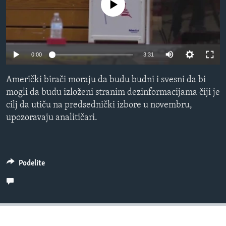
No media source currently available
SPORT
INTERVJU
0:00
3:31
Američki birači moraju da budu budni i svesni da bi
mogli da budu izloženi stranim dezinformacijama čiji je
cilj da utiču na predsednički izbore u novembru,
upozoravaju analitičari.
Podelite