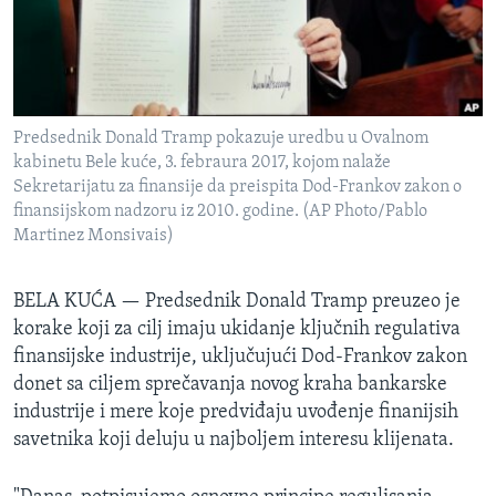
SPORT
INTERVJU
Predsednik Donald Tramp pokazuje uredbu u Ovalnom
kabinetu Bele kuće, 3. febraura 2017, kojom nalaže
Sekretarijatu za finansije da preispita Dod-Frankov zakon o
finansijskom nadzoru iz 2010. godine. (AP Photo/Pablo
Martinez Monsivais)
BELA KUĆA —
Predsednik Donald Tramp preuzeo je
korake koji za cilj imaju ukidanje ključnih regulativa
finansijske industrije, uključujući Dod-Frankov zakon
donet sa ciljem sprečavanja novog kraha bankarske
industrije i mere koje predviđaju uvođenje finanijsih
savetnika koji deluju u najboljem interesu klijenata.