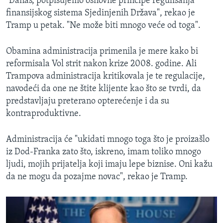
"Danas, potpisujemo osnovne principe regulisanja
finansijskog sistema Sjedinjenih Država", rekao je
Tramp u petak. "Ne može biti mnogo veće od toga".
Obamina administracija primenila je mere kako bi
reformisala Vol strit nakon krize 2008. godine. Ali
Trampova administracija kritikovala je te regulacije,
navodeći da one ne štite klijente kao što se tvrdi, da
predstavljaju preterano opterećenje i da su
kontraproduktivne.
Administracija će "ukidati mnogo toga što je proizašlo
iz Dod-Franka zato što, iskreno, imam toliko mnogo
ljudi, mojih prijatelja koji imaju lepe biznise. Oni kažu
da ne mogu da pozajme novac", rekao je Tramp.