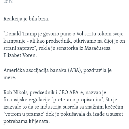
2017.
Reakcija je bila brza.
"Donald Tramp je govorio puno o Vol stritu tokom svoje
kampanje - ali kao predsednik, otkrivamo na čijoj je on
strani zapravo", rekla je senatorka iz Masačusesa
Elizabet Voren.
Američka asocijacija banaka (ABA), pozdravila je
mere.
Rob Nikols, predsednik i CEO ABA-e, nazvao je
finansijske regulacije "preterano propisanim", što je
izazvalo to da se industrija susrela sa snažnim kočećim
"vetrom u pramac" dok je pokušavala da izađe u susret
potrebama klijenata.