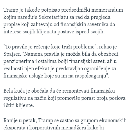
Tramp je takođe potpisao predsednički memorandum
kojim naređuje Sekretarijatu za rad da pregleda
propise koji zahtevaju od finansijskih savetnika da
interese svojih klijenata postave ispred svojih.
"To pravilo je rešenje koje traži probleme", rekao je
Spajser. "Namena pravila je možda bila da obezbedi
penzionerima i ostalima bolji finansijski savet, ali u
realnosti njen efekat je predstavljao ograničenje za
finansijske usluge koje su im na raspoloaganju".
Bela kuća je obećala da će remontovati finansijsku
regulativu na način koji promoviše porast broja poslova
i štiti klijente.
Ranije u petak, Tramp se sastao sa grupom ekonomskih
eksperata i korporativnih menadžera kako bi