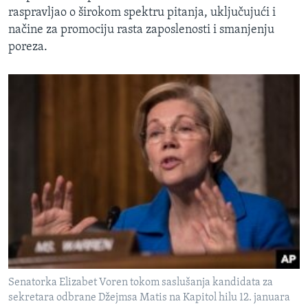
raspravljao o širokom spektru pitanja, uključujući i
načine za promociju rasta zaposlenosti i smanjenju
poreza.
Senatorka Elizabet Voren tokom saslušanja kandidata za
sekretara odbrane Džejmsa Matis na Kapitol hilu 12. januara