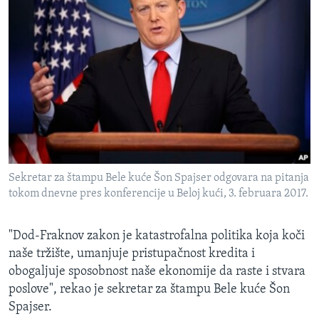
Sekretar za štampu Bele kuće Šon Spajser odgovara na pitanja
tokom dnevne pres konferencije u Beloj kući, 3. februara 2017.
"Dod-Fraknov zakon je katastrofalna politika koja koči
naše tržište, umanjuje pristupačnost kredita i
obogaljuje sposobnost naše ekonomije da raste i stvara
poslove", rekao je sekretar za štampu Bele kuće Šon
Spajser.