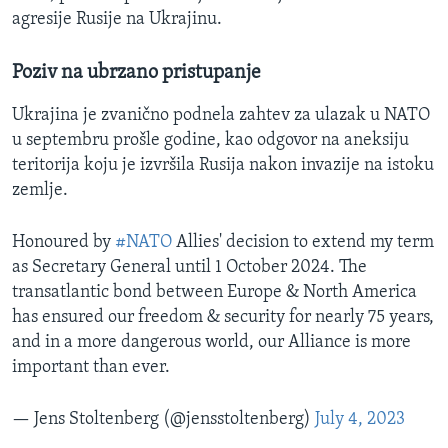
agresije Rusije na Ukrajinu.
Poziv na ubrzano pristupanje
Ukrajina je zvanično podnela zahtev za ulazak u NATO
u septembru prošle godine, kao odgovor na aneksiju
teritorija koju je izvršila Rusija nakon invazije na istoku
zemlje.
Honoured by
#NATO
Allies' decision to extend my term
as Secretary General until 1 October 2024. The
transatlantic bond between Europe & North America
has ensured our freedom & security for nearly 75 years,
and in a more dangerous world, our Alliance is more
important than ever.
— Jens Stoltenberg (@jensstoltenberg)
July 4, 2023