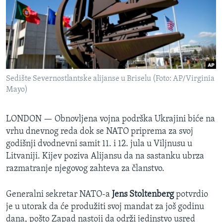
SPORT
INTERVJU
Sedište Severnostlantske alijanse u Briselu (Foto: AP/Virginia
Mayo)
LONDON —
Obnovljena vojna podrška Ukrajini biće na
vrhu dnevnog reda dok se NATO priprema za svoj
godišnji dvodnevni samit 11. i 12. jula u Viljnusu u
Litvaniji. Kijev poziva Alijansu da na sastanku ubrza
razmatranje njegovog zahteva za članstvo.
Generalni sekretar NATO-a
Jens Stoltenberg
potvrdio
je u utorak da će produžiti svoj mandat za još godinu
dana, pošto Zapad nastoji da održi jedinstvo usred