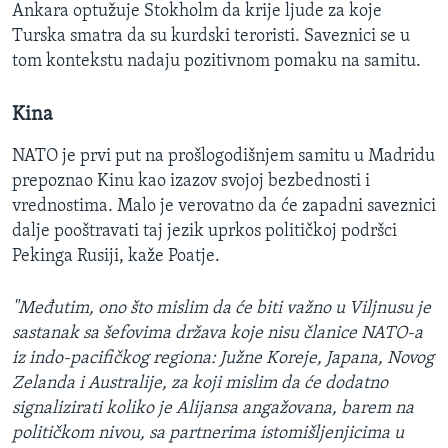
Ankara optužuje Stokholm da krije ljude za koje
Turska smatra da su kurdski teroristi. Saveznici se u
tom kontekstu nadaju pozitivnom pomaku na samitu.
Kina
NATO je prvi put na prošlogodišnjem samitu u Madridu
prepoznao Kinu kao izazov svojoj bezbednosti i
vrednostima. Malo je verovatno da će zapadni saveznici
dalje pooštravati taj jezik uprkos političkoj podršci
Pekinga Rusiji, kaže Poatje.
"Međutim, ono što mislim da će biti važno u Viljnusu je
sastanak sa šefovima država koje nisu članice NATO-a
iz indo-pacifičkog regiona: Južne Koreje, Japana, Novog
Zelanda i Australije, za koji mislim da će dodatno
signalizirati koliko je Alijansa angažovana, barem na
političkom nivou, sa partnerima istomišljenjicima u