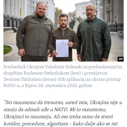
Predsednik Ukrajine Volodimir Zelenski sa predsedavajućim
skupštine Ruslanom Stefančukom (levo) i premijerom
Denisom Šmihalom (desno) drži aplikaciju za ubrzan pristup
NATO-u, u Kijevu 30. septembra 2022. godine
"Svi razumemo da trenutno, usred rata, Ukrajina nije u
stanju da odmah uđe u NATO. Mi to razumemo,
Ukrajinci to razumeju. Ali ovo treba samo da stvori
koridor, procedure, algoritam – kako dalje ako se rat