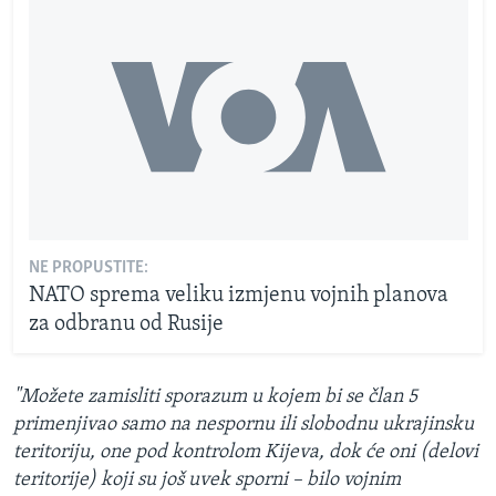
NE PROPUSTITE:
NATO sprema veliku izmjenu vojnih planova
za odbranu od Rusije
"Možete zamisliti sporazum u kojem bi se član 5
primenjivao samo na nespornu ili slobodnu ukrajinsku
teritoriju, one pod kontrolom Kijeva, dok će oni (delovi
teritorije) koji su još uvek sporni – bilo vojnim