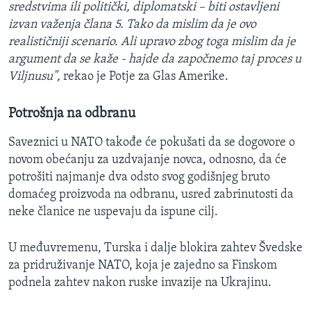
sredstvima ili politički, diplomatski – biti ostavljeni
izvan važenja člana 5. Tako da mislim da je ovo
realističniji scenario. Ali upravo zbog toga mislim da je
argument da se kaže - hajde da započnemo taj proces u
Viljnusu",
rekao je Potje za Glas Amerike.
Potrošnja na odbranu
Saveznici u NATO takođe će pokušati da se dogovore o
novom obećanju za uzdvajanje novca, odnosno, da će
potrošiti najmanje dva odsto svog godišnjeg bruto
domaćeg proizvoda na odbranu, usred zabrinutosti da
neke članice ne uspevaju da ispune cilj.
U međuvremenu, Turska i dalje blokira zahtev Švedske
za pridruživanje NATO, koja je zajedno sa Finskom
podnela zahtev nakon ruske invazije na Ukrajinu.