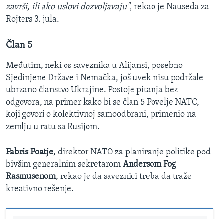
završi, ili ako uslovi dozvoljavaju"
, rekao je Nauseda za
Rojters 3. jula.
Član 5
Međutim, neki os saveznika u Alijansi, posebno
Sjedinjene Države i Nemačka, još uvek nisu podržale
ubrzano članstvo Ukrajine. Postoje pitanja bez
odgovora, na primer kako bi se član 5 Povelje NATO,
koji govori o kolektivnoj samoodbrani, primenio na
zemlju u ratu sa Rusijom.
Fabris Poatje
, direktor NATO za planiranje politike pod
bivšim generalnim sekretarom
Andersom Fog
Rasmusenom
, rekao je da saveznici treba da traže
kreativno rešenje.