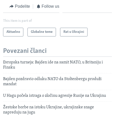
Podelite
Follow us
This item is part of
Aktuelno
Globalne teme
Rat u Ukrajini
Povezani članci
Evropska turneja: Bajden ide na samit NATO, u Britaniju i
Finsku
Bajden pozdravio odluku NATO da Stoltenbergu produži
mandat
U Hagu počela istraga o zločinu agresije Rusije na Ukrajinu
Žestoke borbe na istoku Ukrajine, ukrajinske snage
napreduju na jugu