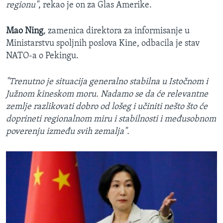
regionu"
, rekao je on za Glas Amerike.
Mao Ning
, zamenica direktora za informisanje u
Ministarstvu spoljnih poslova Kine, odbacila je stav
NATO-a o Pekingu.
"Trenutno je situacija generalno stabilna u Istočnom i
Južnom kineskom moru. Nadamo se da će relevantne
zemlje razlikovati dobro od lošeg i učiniti nešto što će
doprineti regionalnom miru i stabilnosti i međusobnom
poverenju između svih zemalja".