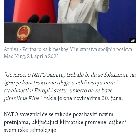
Arhiva - Portparolka kineskog Ministarstva spoljnih poslova
Mao Ning, 24. aprila 2023.
"Govoreći o NATO samitu, trebalo bi da se fokusiraju na
igranje konstruktivne uloge u održavanju mira i
stabilnosti u Evropi i svetu, umesto da se bave
pitanjima Kine"
, rekla je ona novinarima 30. juna.
NATO saveznici će se takođe pozabaviti novim
pretnjama, uključujući klimatske promene, sajber i
svemirske tehnologije.