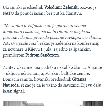
Ukrajinski predsednik
Volodimir Zelenski
pozvao je
NATO da ponudi jasan i brz put ka članstvu.
"Na samitu u Viljnusu nam je potreban veoma
konkretan i jasan signal da bi Ukrajina mogla da
postane i da ima pravo da postane ravnopravna članica
NATO-a posle rata"
, rekao je Zelenski na konferenciji
za novinare u Kijevu 1. jula, zajedno sa španskim
premijerom
Pedrom Sančezom
.
Zahtev Ukrajine ima podršku nekoliko članica Alijanse
– uključujući Britaniju, Poljsku i baltičke zemlje.
Domaćin samita, litvanski predsednik
Gitanas
Nauseda
, rekao je da je važno da saveznici Kijevu daju
jasan signal.