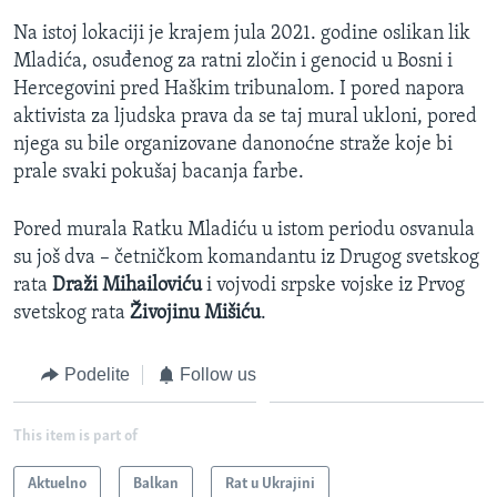
Na istoj lokaciji je krajem jula 2021. godine oslikan lik
Mladića, osuđenog za ratni zločin i genocid u Bosni i
Hercegovini pred Haškim tribunalom. I pored napora
aktivista za ljudska prava da se taj mural ukloni, pored
njega su bile organizovane danonoćne straže koje bi
prale svaki pokušaj bacanja farbe.
Pored murala Ratku Mladiću u istom periodu osvanula
su još dva – četničkom komandantu iz Drugog svetskog
rata
Draži Mihailoviću
i vojvodi srpske vojske iz Prvog
svetskog rata
Živojinu Mišiću
.
Podelite
Follow us
This item is part of
Aktuelno
Balkan
Rat u Ukrajini