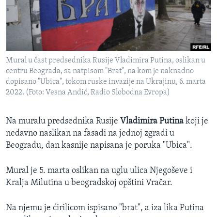
SPORT
INTERVJU
Mural u čast predsednika Rusije Vladimira Putina, oslikan u
centru Beograda, sa natpisom "Brat", na kom je naknadno
dopisano "Ubica", tokom ruske invazije na Ukrajinu, 6. marta
2022. (Foto: Vesna Anđić, Radio Slobodna Evropa)
Na muralu predsednika Rusije
Vladimira Putina
koji je
nedavno naslikan na fasadi na jednoj zgradi u
Beogradu, dan kasnije napisana je poruka "Ubica".
Mural je 5. marta oslikan na uglu ulica Njegoševe i
Kralja Milutina u beogradskoj opštini Vračar.
Na njemu je ćirilicom ispisano "brat", a iza lika Putina