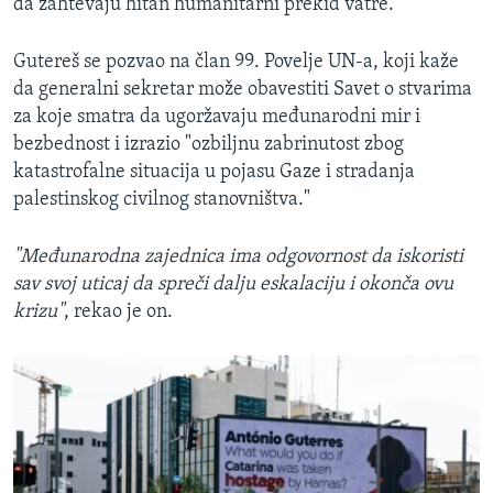
da zahtevaju hitan humanitarni prekid vatre.
Gutereš se pozvao na član 99. Povelje UN-a, koji kaže
da generalni sekretar može obavestiti Savet o stvarima
za koje smatra da ugoržavaju međunarodni mir i
bezbednost i izrazio "ozbiljnu zabrinutost zbog
katastrofalne situacija u pojasu Gaze i stradanja
palestinskog civilnog stanovništva."
"Međunarodna zajednica ima odgovornost da iskoristi
sav svoj uticaj da spreči dalju eskalaciju i okonča ovu
krizu"
, rekao je on.