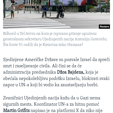
Bilbord u Tel Avivu na kom je ispisano pitanje upućeno
generalnom sekretaru Ujedinjenih nacija Antoniju Guterešu:
Šta biste Vi radili da je Katarina talac Hamasa?
Sjedinjene Američke Države su pozvale Izrael da spreči
smrt i raseljavanje civila. Ali čini se da će
administracija predsednika
Džoa Bajdena,
koja je
obećala nepokolebljivu podršku Izraelu, blokirati svaki
napor u UN-a koji bi vodio ka zaustavljanju borbi.
Zvaničnici Ujedinjenih nacija kažu da u Gazi nema
sigurnih mesta. Koordinator UN-a za hitnu pomoć
Martin Grifits
napisao je na platformi X da niko nije