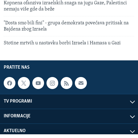
Kopnena ofanziva izraelskih snaga na jugu Gaze, Palestinci
nemaju više gde da beže
"Dosta smo bili fini" - grupa demokrata povećava pritisak na
Bajdena zbog Izraela
Stotine mrtvih u nastavku borbi Izraela i Hamasa u Gazi
PRATITE NAS
TV PROGRAMI
INFORMACIJE
AKTUELNO