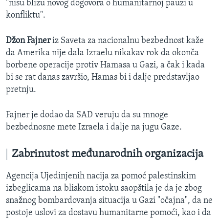
"nisu blizu novog dogovora o humanitarnoj pauzi u
konfliktu".
Džon Fajner
iz Saveta za nacionalnu bezbednost kaže
da Amerika nije dala Izraelu nikakav rok da okonča
borbene operacije protiv Hamasa u Gazi, a čak i kada
bi se rat danas završio, Hamas bi i dalje predstavljao
pretnju.
Fajner je dodao da SAD veruju da su mnoge
bezbednosne mete Izraela i dalje na jugu Gaze.
Zabrinutost međunarodnih organizacija
Agencija Ujedinjenih nacija za pomoć palestinskim
izbeglicama na bliskom istoku saopštila je da je zbog
snažnog bombardovanja situacija u Gazi "očajna", da ne
postoje uslovi za dostavu humanitarne pomoći, kao i da