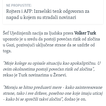
NE PROPUSTITE:
Rojters i AFP: Izraelski tenk odgovoran za
napad u kojem su stradali novinari
Šef Ujedinjenih nacija za ljudska prava
Volker Turk
upozorio je u sredu da postoji povećan rizik od zločina
u Gazi, pozivajući uključene strane da se uzdrže od
toga.
"Moje kolege su opisale situaciju kao apokaliptičnu. U
ovim okolnostima postoji povećan rizik od zločina",
rekao je Turk novinarima u Ženevi.
"Moraju se hitno preduzeti mere - kako zainteresovane
strane, tako i sve države, posebno one koje imaju uticaj
- kako bi se sprečili takvi zločini"
, dodao je on.