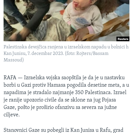
SPORT
INTERVJU
Palestinska devojčica ranjena u izraelskom napadu u bolnici h
Kan Junisu, 7. decembar 2023. (foto: Rojters/Bassam
Massoud)
RAFA —
Izraelska vojska saopštila je da je u nastavku
borbi u Gazi protiv Hamasa pogodila desetine meta, a u
napadima je stradalo najmanje 350 Palestinaca. Izrael
je ranije upozorio civile da se sklone na jug Pojasa
Gaze, pošto je proširio ofanzivu sa severa na južne
ciljeve.
Stanovnici Gaze su pobegli iz Kan Junisa u Rafu, grad