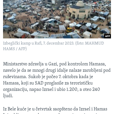
Izbeglički kamp u Rafi, 7. decembar 2023. (foto: MAHMUD
HAMS / AFP)
Ministarstvo zdravlja u Gazi, pod kontrolom Hamasa,
navelo je da se mnogi drugi idalje nalaze zarobljeni pod
ruševinama. Sukob je počeo 7. oktobra kada je
Hamasa, koji su SAD proglasile za terorističku
organizaciju, napao Izrael i ubio 1.200, a oteo 240
ljudi.
Iz Bele kuće je u četvrtak saopšteno da Izrael i Hamas