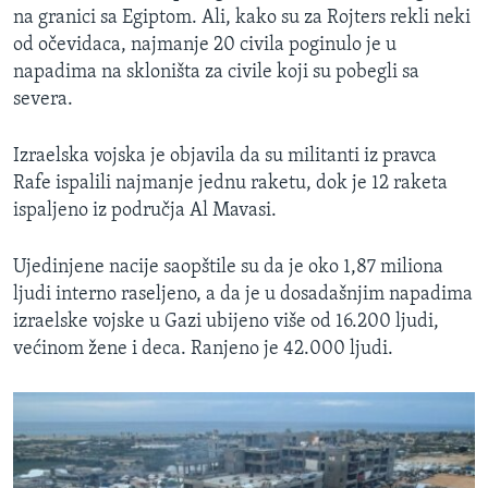
na granici sa Egiptom. Ali, kako su za Rojters rekli neki
od očevidaca, najmanje 20 civila poginulo je u
napadima na skloništa za civile koji su pobegli sa
severa.
Izraelska vojska je objavila da su militanti iz pravca
Rafe ispalili najmanje jednu raketu, dok je 12 raketa
ispaljeno iz područja Al Mavasi.
Ujedinjene nacije saopštile su da je oko 1,87 miliona
ljudi interno raseljeno, a da je u dosadašnjim napadima
izraelske vojske u Gazi ubijeno više od 16.200 ljudi,
većinom žene i deca. Ranjeno je 42.000 ljudi.