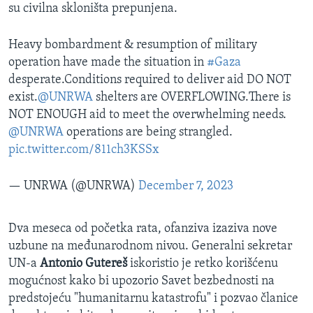
su civilna skloništa prepunjena.
Heavy bombardment & resumption of military
operation have made the situation in
#Gaza
desperate.Conditions required to deliver aid DO NOT
exist.
@UNRWA
shelters are OVERFLOWING.There is
NOT ENOUGH aid to meet the overwhelming needs.
@UNRWA
operations are being strangled.
pic.twitter.com/811ch3KSSx
— UNRWA (@UNRWA)
December 7, 2023
Dva meseca od početka rata, ofanziva izaziva nove
uzbune na međunarodnom nivou. Generalni sekretar
UN-a
Antonio Gutereš
iskoristio je retko korišćenu
mogućnost kako bi upozorio Savet bezbednosti na
predstojeću "humanitarnu katastrofu" i pozvao članice