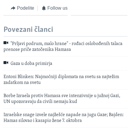
Podelite
Follow us
Povezani članci
"Prljavi podrum, malo hrane" - rođaci oslobođenih talaca
prenose priče zatočenika Hamasa
Gaza u doba primirja
Entoni Blinken: Najmoćniji diplomata na svetu sa najtežim
zadatkom na svetu
Borbe Izraela protiv Hamasa sve intenzivnije u južnoj Gazi,
UN upozoravaju da civili nemaju kud
Izraelske snage izvele najžešće napade na jugu Gaze; Bajden:
Hamas silovao i kasapio žene 7. oktobra