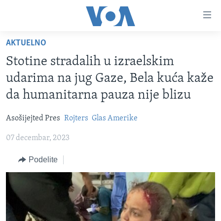
Linkovi
Idi
na
AKTUELNO
glavni
NASLOVNA
sadržaj
Stotine stradalih u izraelskim
RUBRIKE
Idi
udarima na jug Gaze, Bela kuća kaže
na
TV PROGRAM
AMERIKA
da humanitarna pauza nije blizu
glavnu
BALKAN
OTVORENI STUDIO
navigaciju
Learning English
Asošijejted Pres
Rojters
Glas Amerike
Idi
GLOBALNE TEME
IZ AMERIKE
na
07 decembar, 2023
PRATITE NAS
EKONOMIJA
pretragu
Podelite
NAUKA I TEHNOLOGIJA
MEDICINA
Jezici
KULTURA
DRUŠTVO