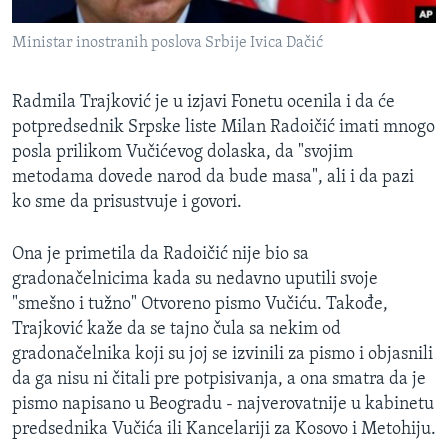
Ministar inostranih poslova Srbije Ivica Dačić
Radmila Trajković je u izjavi Fonetu ocenila i da će
potpredsednik Srpske liste Milan Radoičić imati mnogo
posla prilikom Vučićevog dolaska, da "svojim
metodama dovede narod da bude masa", ali i da pazi
ko sme da prisustvuje i govori.
Ona je primetila da Radoičić nije bio sa
gradonačelnicima kada su nedavno uputili svoje
"smešno i tužno" Otvoreno pismo Vučiću. Takođe,
Trajković kaže da se tajno čula sa nekim od
gradonačelnika koji su joj se izvinili za pismo i objasnili
da ga nisu ni čitali pre potpisivanja, a ona smatra da je
pismo napisano u Beogradu - najverovatnije u kabinetu
predsednika Vučića ili Kancelariji za Kosovo i Metohiju.