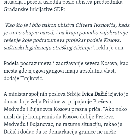
situacija i poseta usledila posle ubistva predsednika
Građanske inicijative SDP:
"Kao što je i bilo nakon ubistva Olivera Ivanovića, kada
je samo okupio narod, i na kraju ponudio najokrutnije
rešenje koje podrazumeva projekat podele Kosova,
suštinski legalizaciju etniškog čišćenja"
, rekla je ona.
Podela podrazumeva i zadržavanje severa Kosova, kao
mesta gde njegovi gangovi imaju apsolutnu vlast,
dodaje Trajković.
A ministar spoljnih poslova Srbije
Ivica Dačić
izjavio je
danas da je želja Prištine za pripajanje Preševa,
Medveđe i Bujanovca Kosovu prazna priča. "Ako neko
misli da je kompromis da Kosovo dobije Preševo,
Medveđu i Bujanovac, ne razume situaciju, rekao je
Dačić i dodao da se demarkacija granice ne može