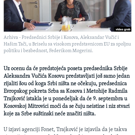
SPORT
INTERVJU
Arhiva - Predsednici Srbije i Kosova, Aleksandar Vučić i
Hašim Tači, u Briselu sa visokom predstavnicom EU za spoljnu
politiku i bezbednost, Federikom Mogerini.
Uz ocenu da će predstojeća poseta predsednika Srbije
Aleksandra Vučića Kosovu predstavljati još samo jedan
rijaliti šou od koga Srbi ništa ne očekuju, predsednica
Evropskog pokreta Srba sa Kosova i Metohije Radmila
Trajković istakla je u ponedeljak da će 9. septembra u
Kosovskoj Mitrovici moći da se čuju neistine i niz stvari
koje za Srbe suštinski neće značiti ništa.
U izjavi agenciji Fonet, Trajković je izjavila da je takva