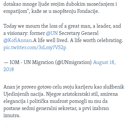
dotakao mnoge ljude svojim dubokim saosećanjem i
empatijom", kaže se u saopštenju Fondacije.
Today we mourn the loss of a great man, a leader, and
a visionary: former
@UN
Secretary General
@KofiAnnan
.A life well lived. A life worth celebrating.
pic.twitter.com/3sLmy7VS2p
— IOM - UN Migration (@UNmigration)
August 18,
2018
Anan je proveo gotovo celu svoju karijeru kao službenik
Ujedinjenih nacija. Njegov aristokratski stil, smirena
elegancija i politička mudrost pomogli su mu da
postane sedmi generalni sekretar, a prvi izabran
iznutra.