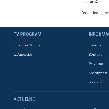
nose oružje
Federalne agenci
TV PROGRAMI
INFORMAC
Otvoreni Studio
O nama
Iz Amerike
Kontakt
Privatnost
Dostupnost
Stav vlade 
Learning English
AKTUELNO
PRATITE NAS