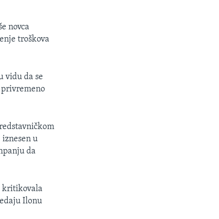
še novca
enje troškova
u vidu da se
a privremeno
Predstavničkom
e iznesen u
mpanju da
 kritikovala
redaju Ilonu