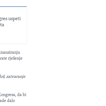
gres uspeti
rta
inansiranju
vate rješenje
loš, zatvaranje
Kongresa, da bi
ade dalo