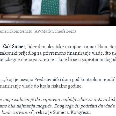
 američkom Senatu (AP/Mark Schiefelbein)
 —
Čak Šumer
, lider demokratske manjine u američkom Sena
 zakonski prijedlog za privremeno finansiranje vlade, što u
e izbegne njeno zatvaranje – koje bi se u suprotnom dogod
na, koji je usvojio Predstavnički dom pod kontrolom repub
inansiranje vlade do kraja fiskalne godine.
e moje zaduženje da napravim najbolji izbor za državu kak
ne bila najmanja moguća. Zbog toga ću podržati da vlada 
a bude zatvorena
”, rekao je Šumer u Kongresu.