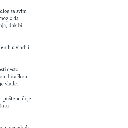
dlog sa svim
 moglo da
nja, dok bi
nih u vladi i
sti često
ovom biračkom
je vlade.
tpušteno ili je
štitu