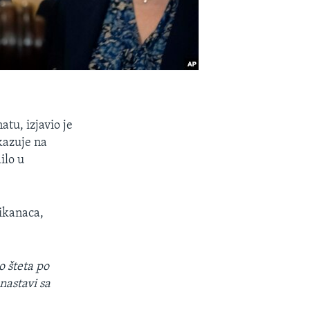
tu, izjavio je
kazuje na
ilo u
likanaca,
o šteta po
nastavi sa