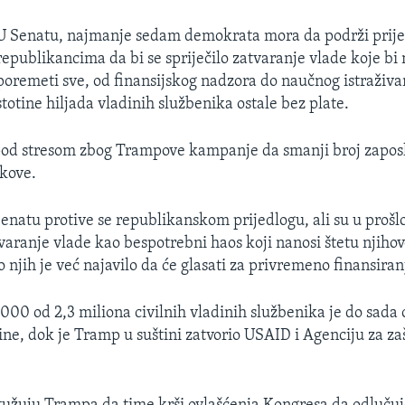
U Senatu, najmanje sedam demokrata mora da podrži prije
republikancima da bi se spriječilo zatvaranje vlade koje bi
poremeti sve, od finansijskog nadzora do naučnog istraživa
stotine hiljada vladinih službenika ostale bez plate.
od stresom zbog Trampove kampanje da smanji broj zaposle
kove.
natu protive se republikanskom prijedlogu, ali su u prošlo
tvaranje vlade kao bespotrebni haos koji nanosi štetu njih
o njih je već najavilo da će glasati za privremeno finansiran
00 od 2,3 miliona civilnih vladinih službenika je do sada o
ne, dok je Tramp u suštini zatvorio USAID i Agenciju za za