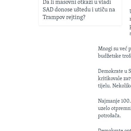
Da li masovni otkazi u vladi
SAD donose uštedu i utiču na
Trampov rejting?
Mnogi su već p
budžetske troš
Demokrate u Se
kritikovale za
tijelu. Nekolik
Najmanje 100.0
uzelo otpremni
potrošača.