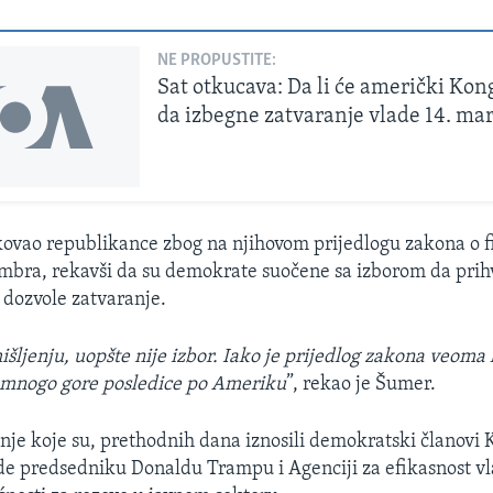
NE PROPUSTITE:
Sat otkucava: Da li će američki Kon
da izbegne zatvaranje vlade 14. ma
kovao republikance zbog na njihovom prijedlogu zakona o f
mbra, rekavši da su demokrate suočene sa izborom da prih
i dozvole zatvaranje.
šljenju, uopšte nije izbor. Iako je prijedlog zakona veoma 
i mnogo gore posledice po Ameriku
”, rekao je Šumer.
dnje koje su, prethodnih dana iznosili demokratski članovi 
de predsedniku Donaldu Trampu i Agenciji za efikasnost vl