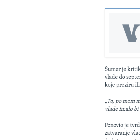
Šumer je kriti
vlade do septe
koje preziru il
„
To, po mom mi
vlade imalo b
Ponovio je tvr
zatvaranje vla