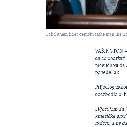
Čak Šumer, lider demokratske manjine u
VAŠINGTON
da će podržati
mogućnost da s
ponedeljak.
Prijedlog zako
obezbedio bi f
„
Vjerujem da j
američke građa
radom, a ne d