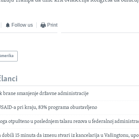
žuju Trampa da time krši ovlašćenja Kongresa da odlučuje
Follow us
Print
Amerika
članci
 brane smanjenje državne administracije
USAID-a pri kraju, 83% programa obustavljeno
oga otpušteno u poslednjem talasu rezova u federalnoj administrac
dobili 15 minuta da iznesu stvari iz kancelarija u Vašingtonu, up