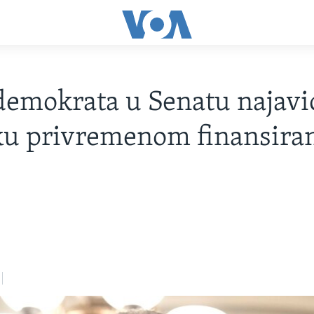
demokrata u Senatu najavi
ku privremenom finansira