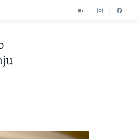
o
nju