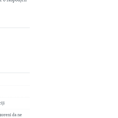
 o raspodjeli
iji
ozoreni da ne