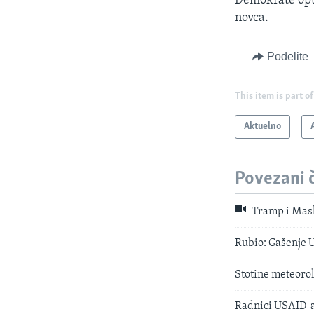
Demokrate optu
novca.
Podelite
This item is part of
Aktuelno
Povezani 
Tramp i Mask
Rubio: Gašenje 
Stotine meteorol
Radnici USAID-a 