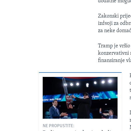
dodatne moguć
Zakonski prije
izdvoji za odb
za neke domać
Tramp je vršio
konzervativni 
finansiranje vl
NE PROPUSTITE: