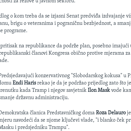
nosti za rezove u javnom sektoru.
dlog o kom treba da se izjasni Senat predviđa izdvajanje vi
ranu, brigu o veteranima i pograničnu bezbjednost, a smanj
e programe.
 pritisak na republikance da podrže plan, posebno imajući 
republikanski članovi Kongresa obično protive mjerama z
ade.
Predsjedavajući konzervativnog "Slobodarskog kokusa" u 
domu
Endi Haris
rekao je da je podržao prijedlog zato što j
trenutku kada Tramp i njegov savjetnik
Ilon Mask
vode ka
smanje državnu administraciju.
Demokratska članica Predstavničkog doma
Roza Delauro
je
mjeru navodeći da se njome ključevi vlade, "i blanko ček p
Masku i predsjedniku Trampu".