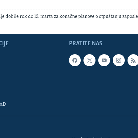
je dobile rok do 13. marta za konačne planove o otpuštanju zaposl
IJE
PRATITE NAS
SAD