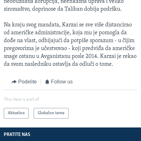
neobuzdana korupcija, neefikasna uprava i veliko
siromaštvo, doprinose da Taliban dobija podršku.
Na kraju svog mandata, Karzai se sve više distancirao
od američke administracije, koja mu je pomogla da
dođe na vlast, odbijajući da potpiše sporazum - u čijim
pregovorima je učestvovao - koji predviđa da američke
snage ostanu u Avganistanu posle 2014. Karzai je rekao
da svom nasledniku ostavlja da odluči o tome.
Podelite
Follow us
This item is part of
Aktuelno
Globalne teme
PRATITE NAS