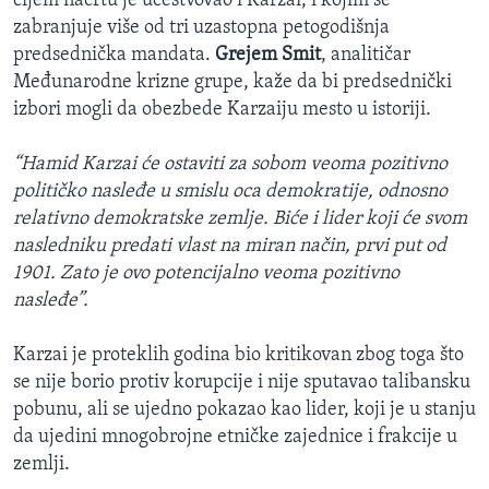
čijem nacrtu je učestvovao i Karzai, i kojim se
zabranjuje više od tri uzastopna petogodišnja
predsednička mandata.
Grejem Smit
, analitičar
Međunarodne krizne grupe, kaže da bi predsednički
izbori mogli da obezbede Karzaiju mesto u istoriji.
“Hamid Karzai će ostaviti za sobom veoma pozitivno
političko nasleđe u smislu oca demokratije, odnosno
relativno demokratske zemlje. Biće i lider koji će svom
nasledniku predati vlast na miran način, prvi put od
1901. Zato je ovo potencijalno veoma pozitivno
nasleđe”.
Karzai je proteklih godina bio kritikovan zbog toga što
se nije borio protiv korupcije i nije sputavao talibansku
pobunu, ali se ujedno pokazao kao lider, koji je u stanju
da ujedini mnogobrojne etničke zajednice i frakcije u
zemlji.