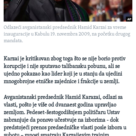
SPORT
INTERVJU
Odlazeći avganistanski predsednik Hamid Karzai za vreme
inauguracije u Kabulu 19. novembra 2009, na početku drugog
mandata.
Karzai je kritikovan zbog toga što se nije borio protiv
korupcije i nije sputavao talibansku pobunu, ali se
ujedno pokazao kao lider koji je u stanju da ujedini
mnogobrojne etničke zajednice i frakcije u zemlji.
Avganistanski predsednik Hamid Karazai, odlazi sa
vlasti, pošto je više od dvanaest godina upravljao
zemljom. Pedeset-šestogodišnjem političaru Ustav
zabranjuje da ponovo učestvuje na izborima - dok
predstojeći prenos predsedničke vlasti posle izbora u
subotu – mnogi smatraju Karzaijevim trajnim