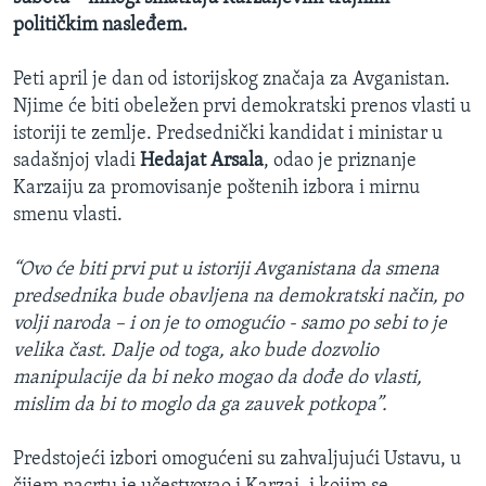
političkim nasleđem.
Peti april je dan od istorijskog značaja za Avganistan.
Njime će biti obeležen prvi demokratski prenos vlasti u
istoriji te zemlje. Predsednički kandidat i ministar u
sadašnjoj vladi
Hedajat Arsala
, odao je priznanje
Karzaiju za promovisanje poštenih izbora i mirnu
smenu vlasti.
“Ovo će biti prvi put u istoriji Avganistana da smena
predsednika bude obavljena na demokratski način, po
volji naroda – i on je to omogućio - samo po sebi to je
velika čast. Dalje od toga, ako bude dozvolio
manipulacije da bi neko mogao da dođe do vlasti,
mislim da bi to moglo da ga zauvek potkopa”.
Predstojeći izbori omogućeni su zahvaljujući Ustavu, u