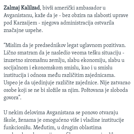
Zalmaj Kalilzad
, bivši američki ambasador u
Avganistanu, kaže da je - bez obzira na slabosti uprave
pod Karzaijem - njegova administracija ostvarila
značajne uspehe.
“Mislim da je predsednikov legat uglavnom pozitivan.
Lično smatram da je nasledio veoma tešku situaciju -
izuzetno siromašnu zemlju, slabu ekonomiju, slabu u
socijalnom i ekonomskom smislu, kao i u smislu
institucija i odnosa među različitim zajednicama.
Uspeo je da ujedinjuje različite zajednice. Nije zatvarao
osobe koji se ne bi složile sa njim. Poštovana je sloboda
govora”.
U nekim delovima Avganistana se ponovo otvaraju
škole, ženama je omogućeno više i vladine institucije
funkcionišu. Međutim, u drugim oblastima