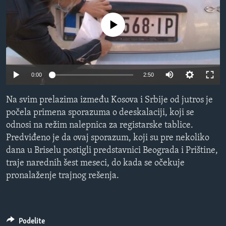
SPORT
No media source currently available
INTERVJU
0:00
2:50
Na svim prelazima između Kosova i Srbije od jutros je
počela primena sporazuma o deeskalaciji, koji se
odnosi na režim nalepnica za registarske tablice.
Predviđeno je da ovaj sporazum, koji su pre nekoliko
dana u Briselu postigli predstavnici Beograda i Prištine,
traje narednih šest meseci, do kada se očekuje
pronalaženje trajnog rešenja.
Podelite