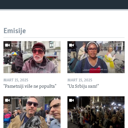
Emisije
MART 15, 2025
MART 15, 2025
"Pametniji više ne popušta"
"Uz Srbiju sam!"