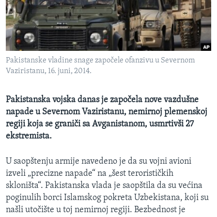
SPORT
INTERVJU
Pakistanske vladine snage započele ofanzivu u Severnom
Vaziristanu, 16. juni, 2014.
Pakistanska vojska danas je započela nove vazdušne
napade u Severnom Vaziristanu, nemirnoj plemenskoj
regiji koja se graniči sa Avganistanom, usmrtivši 27
ekstremista.
U saopštenju armije navedeno je da su vojni avioni
izveli „precizne napade“ na „šest terorističkih
skloništa“. Pakistanska vlada je saopštila da su većina
poginulih borci Islamskog pokreta Uzbekistana, koji su
našli utočište u toj nemirnoj regiji. Bezbednost je