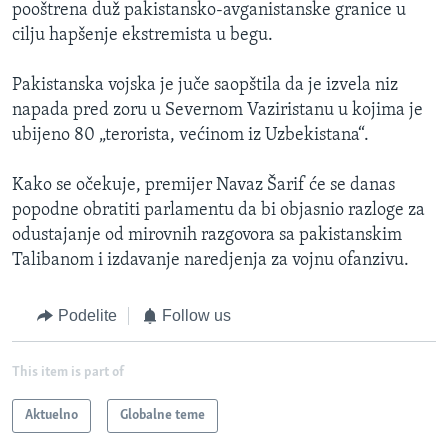
pooštrena duž pakistansko-avganistanske granice u
cilju hapšenje ekstremista u begu.
Pakistanska vojska je juče saopštila da je izvela niz
napada pred zoru u Severnom Vaziristanu u kojima je
ubijeno 80 „terorista, većinom iz Uzbekistana“.
Kako se očekuje, premijer Navaz Šarif će se danas
popodne obratiti parlamentu da bi objasnio razloge za
odustajanje od mirovnih razgovora sa pakistanskim
Talibanom i izdavanje naredjenja za vojnu ofanzivu.
Podelite
Follow us
This item is part of
Aktuelno
Globalne teme