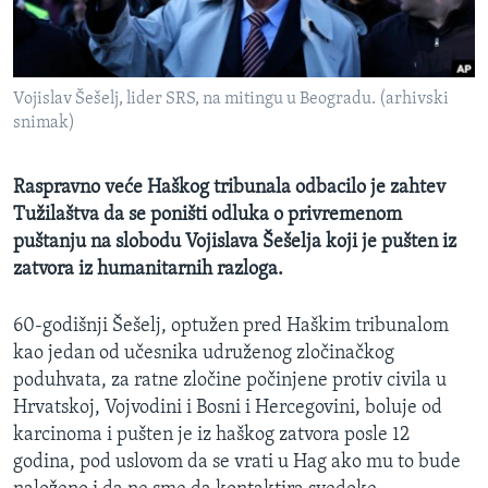
SPORT
INTERVJU
Vojislav Šešelj, lider SRS, na mitingu u Beogradu. (arhivski
snimak)
Raspravno veće Haškog tribunala odbacilo je zahtev
Tužilaštva da se poništi odluka o privremenom
puštanju na slobodu Vojislava Šešelja koji je pušten iz
zatvora iz humanitarnih razloga.
60-godišnji Šešelj, optužen pred Haškim tribunalom
kao jedan od učesnika udruženog zločinačkog
poduhvata, za ratne zločine počinjene protiv civila u
Hrvatskoj, Vojvodini i Bosni i Hercegovini, boluje od
karcinoma i pušten je iz haškog zatvora posle 12
godina, pod uslovom da se vrati u Hag ako mu to bude