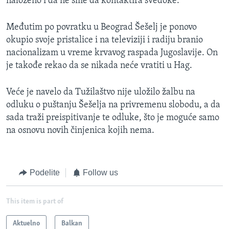
naloženo i da ne sme da kontaktira svedoke.
Međutim po povratku u Beograd Šešelj je ponovo
okupio svoje pristalice i na televiziji i radiju branio
nacionalizam u vreme krvavog raspada Jugoslavije. On
je takođe rekao da se nikada neće vratiti u Hag.
Veće je navelo da Tužilaštvo nije uložilo žalbu na
odluku o puštanju Šešelja na privremenu slobodu, a da
sada traži preispitivanje te odluke, što je moguće samo
na osnovu novih činjenica kojih nema.
Podelite
Follow us
This item is part of
Aktuelno
Balkan