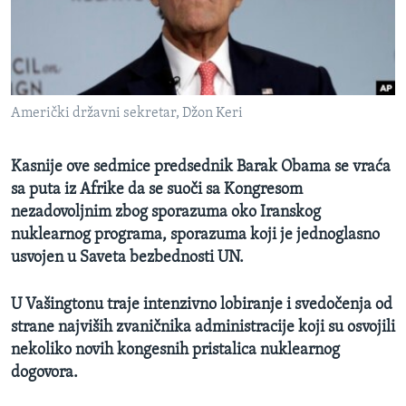
SPORT
INTERVJU
Američki državni sekretar, Džon Keri
Kasnije ove sedmice predsednik Barak Obama se vraća
sa puta iz Afrike da se suoči sa Kongresom
nezadovoljnim zbog sporazuma oko Iranskog
nuklearnog programa, sporazuma koji je jednoglasno
usvojen u Saveta bezbednosti UN.
U Vašingtonu traje intenzivno lobiranje i svedočenja od
strane najviših zvaničnika administracije koji su osvojili
nekoliko novih kongesnih pristalica nuklearnog
dogovora.