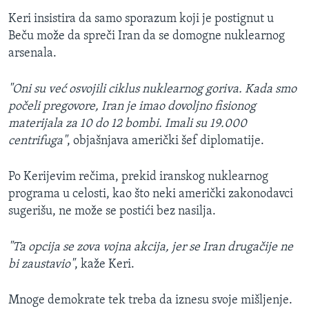
Keri insistira da samo sporazum koji je postignut u
Beču može da spreči Iran da se domogne nuklearnog
arsenala.
"Oni su već osvojili ciklus nuklearnog goriva. Kada smo
počeli pregovore, Iran je imao dovoljno fisionog
materijala za 10 do 12 bombi. Imali su 19.000
centrifuga"
, objašnjava američki šef diplomatije.
Po Kerijevim rečima, prekid iranskog nuklearnog
programa u celosti, kao što neki američki zakonodavci
sugerišu, ne može se postići bez nasilja.
"Ta opcija se zova vojna akcija, jer se Iran drugačije ne
bi zaustavio"
, kaže Keri.
Mnoge demokrate tek treba da iznesu svoje mišljenje.