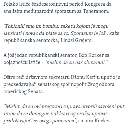
Polako ističe šezdesetodnevni period Kongresa da
analizira međunarodni sporazum sa Teheranom.
"Poklonili smo im bombu, raketu kojom je mogu
lansirati i novac da plate za to. Sporazum je loš
", kaže
republikanska senatorka, Lindsi Grejem.
A još jedan republikanski senator, Bob Korker sa
bojaznošću ističe -
"mislim da su nas obmanuli.“
Oštre reči državnom sekretaru Džonu Keriju uputio je
predsedavajući senatskog spoljnopolitičkog odbora
američkog Senata.
"Mislim da su ovi pregovori zapravo otvorili savršeni put
Iranu da se domogne nuklearnog oružja upravo
pridržavajući se ovog sporazuma"
, smatra Korker.