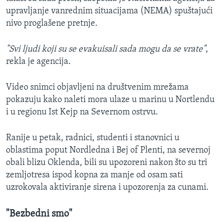
upravljanje vanrednim situacijama (NEMA) spuštajući
nivo proglašene pretnje.
"Svi ljudi koji su se evakuisali sada mogu da se vrate"
,
rekla je agencija.
Video snimci objavljeni na društvenim mrežama
pokazuju kako naleti mora ulaze u marinu u Nortlendu
i u regionu Ist Kejp na Severnom ostrvu.
Ranije u petak, radnici, studenti i stanovnici u
oblastima poput Nordledna i Bej of Plenti, na severnoj
obali blizu Oklenda, bili su upozoreni nakon što su tri
zemljotresa ispod kopna za manje od osam sati
uzrokovala aktiviranje sirena i upozorenja za cunami.
"Bezbedni smo"