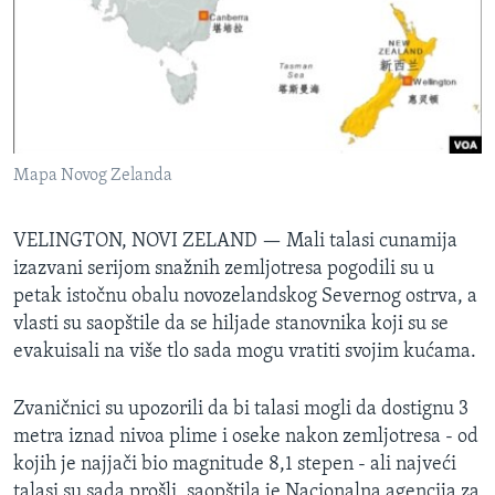
SPORT
INTERVJU
Mapa Novog Zelanda
VELINGTON, NOVI ZELAND —
Mali talasi cunamija
izazvani serijom snažnih zemljotresa pogodili su u
petak istočnu obalu novozelandskog Severnog ostrva, a
vlasti su saopštile da se hiljade stanovnika koji su se
evakuisali na više tlo sada mogu vratiti svojim kućama.
Zvaničnici su upozorili da bi talasi mogli da dostignu 3
metra iznad nivoa plime i oseke nakon zemljotresa - od
kojih je najjači bio magnitude 8,1 stepen - ali najveći
talasi su sada prošli, saopštila je Nacionalna agencija za