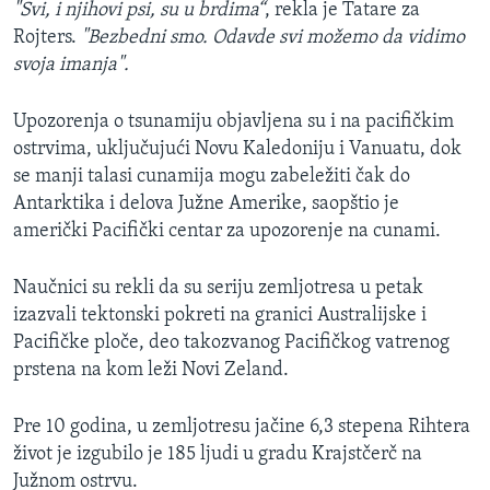
"Svi, i njihovi psi, su u brdima“
, rekla je Tatare za
Rojters.
"Bezbedni smo. Odavde svi možemo da vidimo
svoja imanja".
Upozorenja o tsunamiju objavljena su i na pacifičkim
ostrvima, uključujući Novu Kaledoniju i Vanuatu, dok
se manji talasi cunamija mogu zabeležiti čak do
Antarktika i delova Južne Amerike, saopštio je
američki Pacifički centar za upozorenje na cunami.
Naučnici su rekli da su seriju zemljotresa u petak
izazvali tektonski pokreti na granici Australijske i
Pacifičke ploče, deo takozvanog Pacifičkog vatrenog
prstena na kom leži Novi Zeland.
Pre 10 godina, u zemljotresu jačine 6,3 stepena Rihtera
život je izgubilo je 185 ljudi u gradu Krajstčerč na
Južnom ostrvu.