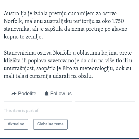
Australija je izdala pretnju cunamijem za ostrvo
Norfolk, malenu australijsku teritoriju sa oko 1.750
stanovnika, ali je sapštila da nema pretnje po glavno
kopno te zemlje.
Stanovnicima ostrva Norfolk u oblastima kojima prete
klizišta ili poplava savetovano je da odu na više tlo ili u
unutrašnjost, saopštio je Biro za meteorologiju, dok su
mali talasi cunamija udarali na obalu.
Podelite
Follow us
This item is part of
Aktuelno
Globalne teme