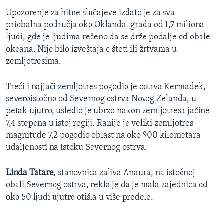
Upozorenje za hitne slučajeve izdato je za sva
priobalna područja oko Oklanda, grada od 1,7 miliona
ljudi, gde je ljudima rečeno da se drže podalje od obale
okeana. Nije bilo izveštaja o šteti ili žrtvama u
zemljotresima.
Treći i najjači zemljotres pogodio je ostrva Kermadek,
severoistočno od Severnog ostrva Novog Zelanda, u
petak ujutro, usledio je ubrzo nakon zemljotresa jačine
7,4 stepena u istoj regiji. Ranije je veliki zemljotres
magnitude 7,2 pogodio oblast na oko 900 kilometara
udaljenosti na istoku Severnog ostrva.
Linda Tatare
, stanovnica zaliva Anaura, na istočnoj
obali Severnog ostrva, rekla je da je mala zajednica od
oko 50 ljudi ujutro otišla u više predele.