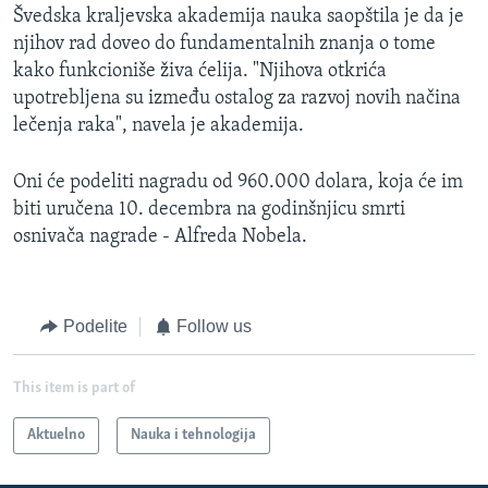
Švedska kraljevska akademija nauka saopštila je da je
njihov rad doveo do fundamentalnih znanja o tome
kako funkcioniše živa ćelija. "Njihova otkrića
upotrebljena su između ostalog za razvoj novih načina
lečenja raka", navela je akademija.
Oni će podeliti nagradu od 960.000 dolara, koja će im
biti uručena 10. decembra na godinšnjicu smrti
osnivača nagrade - Alfreda Nobela.
Podelite
Follow us
This item is part of
Aktuelno
Nauka i tehnologija