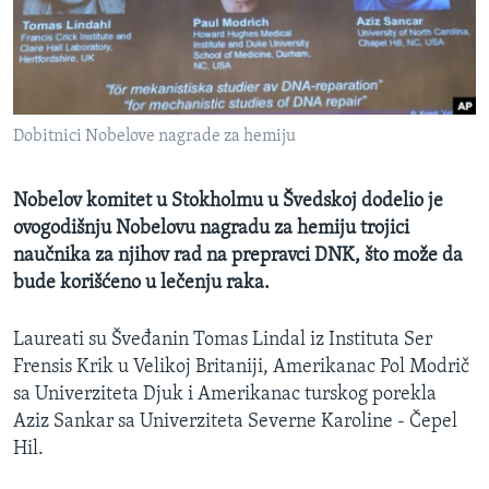
SPORT
INTERVJU
Dobitnici Nobelove nagrade za hemiju
Nobelov komitet u Stokholmu u Švedskoj dodelio je
ovogodišnju Nobelovu nagradu za hemiju trojici
naučnika za njihov rad na prepravci DNK, što može da
bude korišćeno u lečenju raka.
Laureati su Šveđanin Tomas Lindal iz Instituta Ser
Frensis Krik u Velikoj Britaniji, Amerikanac Pol Modrič
sa Univerziteta Djuk i Amerikanac turskog porekla
Aziz Sankar sa Univerziteta Severne Karoline - Čepel
Hil.