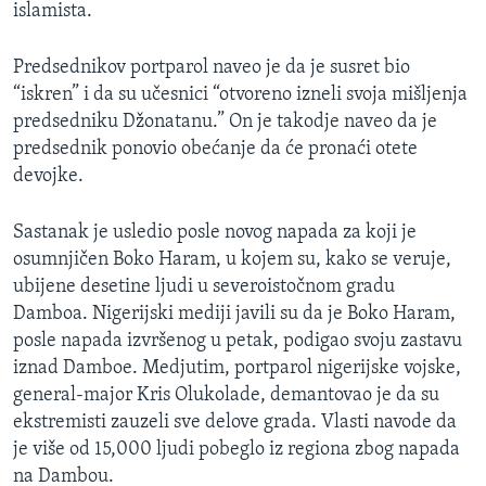
islamista.
Predsednikov portparol naveo je da je susret bio
“iskren” i da su učesnici “otvoreno izneli svoja mišljenja
predsedniku Džonatanu.” On je takodje naveo da je
predsednik ponovio obećanje da će pronaći otete
devojke.
Sastanak je usledio posle novog napada za koji je
osumnjičen Boko Haram, u kojem su, kako se veruje,
ubijene desetine ljudi u severoistočnom gradu
Damboa. Nigerijski mediji javili su da je Boko Haram,
posle napada izvršenog u petak, podigao svoju zastavu
iznad Damboe. Medjutim, portparol nigerijske vojske,
general-major Kris Olukolade, demantovao je da su
ekstremisti zauzeli sve delove grada. Vlasti navode da
je više od 15,000 ljudi pobeglo iz regiona zbog napada
na Dambou.