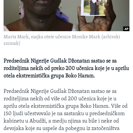
SPORT
INTERVJU
Marta Mark, majka otete učenice Monike Mark (arhivski
snimak)
Predsednik Nigerije Gudlak Džonatan sastao se sa
roditeljima nekih od preko 200 učenica koje je u aprilu
otela ekstremistička grupa Boko Haram.
Predsednik Nigerije Gudlak Džonatan sastao se sa
roditeljima nekih od više od 200 učenica koje je u
aprilu otela ekstremistička grupa Boko Haram. Više od
150 ljudi učestvovalo je na sastanku u predsedničkom
kabinetu u Abudži, a medju njima su bile i neke od
devojaka koje su uspele da pobegnu iz zatočeništva