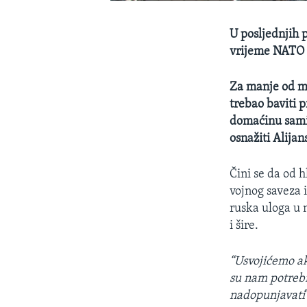
U posljednjih 
vrijeme NATO č
Za manje od mje
trebao baviti 
domaćinu sami
osnažiti Alija
Čini se da od 
vojnog saveza 
ruska uloga u n
i šire.
“Usvojićemo ak
su nam potrebne
nadopunjavati