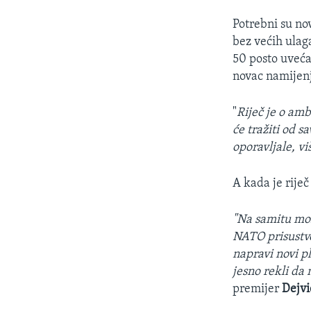
Potrebni su no
bez većih ulaga
50 posto uveća
novac namijenj
"
Riječ je o am
će tražiti od 
oporavljale, v
A kada je riječ
"Na samitu mo
NATO prisustvo
napravi novi pl
jesno rekli da
premijer
Dejv