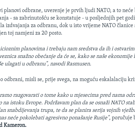
vi planovi odbrane, uverenje je prvih ljudi NATO, a to neće
nja - sa zabrinutošću se konstatuje - u posljednjih pet godi
la izdvajanja za odbranu, dok u isto vrijeme NATO članice
en toj namjeni za 20 posto.
bicioznim planovima i trebaju nam sredstva da ih i ostvari
saveznica snažno obećanje da će se, kako se naše ekonomije
iše ulagati u odbranu", navodi Rasmusen.
 o odbrani, misli se, prije svega, na moguću eskalalaciju kri
ramo razgovarati o tome kako u mjesecima pred nama održ
 na istoku Evrope. Podržavam plan da se osnaži NATO stab 
an snabdijevanja trupa, te da se planira serija vojnih vježb
 nas neće pokolebati agresivno ponašanje Rusije"
, poručuje 
id Kameron.