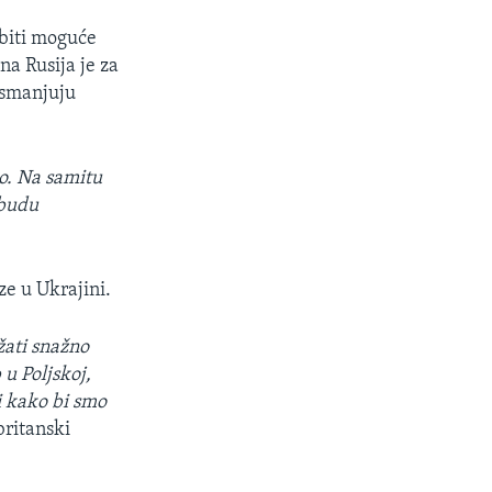
 biti moguće
na Rusija je za
 smanjuju
mo. Na samitu
 budu
ze u Ukrajini.
ati snažno
u Poljskoj,
i kako bi smo
britanski