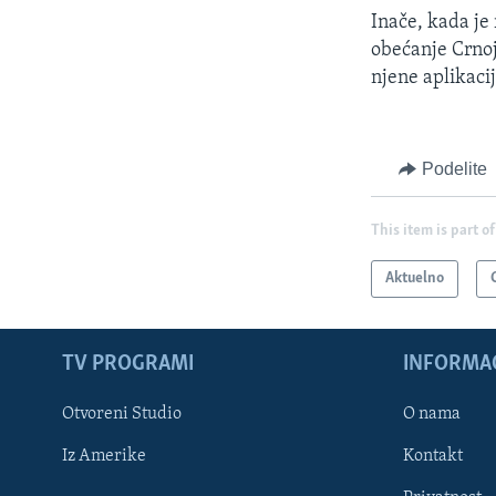
Inače, kada je 
obećanje Crnoj
njene aplikaci
Podelite
This item is part of
Aktuelno
TV PROGRAMI
INFORMAC
Otvoreni Studio
O nama
Iz Amerike
Kontakt