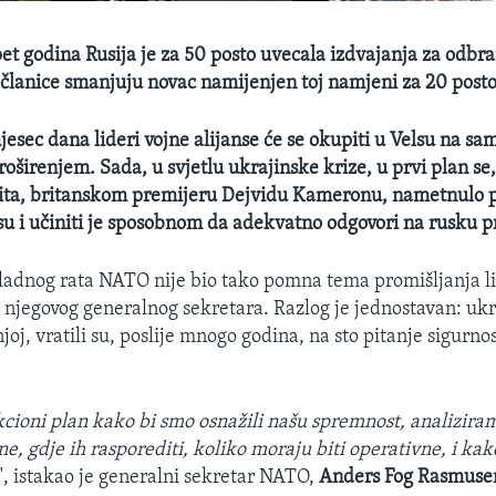
pet godina Rusija je za 50 posto uvecala izdvajanja za odbra
lanice smanjuju novac namijenjen toj namjeni za 20 posto
sec dana lideri vojne alijanse će se okupiti u Velsu na sam
proširenjem. Sada, u svjetlu ukrajinske krize, u prvi plan 
ta, britanskom premijeru Dejvidu Kameronu, nametnulo p
nsu i učiniti je sposobnom da adekvatno odgovori na rusku p
hladnog rata NATO nije bio tako pomna tema promišljanja li
i njegovog generalnog sekretara. Razlog je jednostavan: ukr
joj, vratili su, poslije mnogo godina, na sto pitanje sigurnos
cioni plan kako bi smo osnažili našu spremnost, analizir
, gdje ih rasporediti, koliko moraju biti operativne, i kak
", istakao je generalni sekretar NATO,
Anders Fog Rasmuse