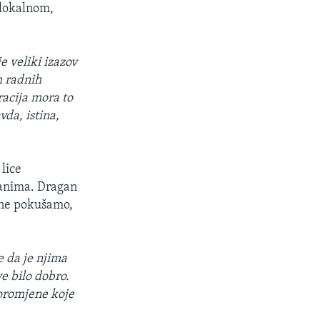
 lokalnom,
e veliki izazov
h radnih
racija mora to
vda, istina,
lice
ađanima. Dragan
o ne pokušamo,
e da je njima
ve bilo dobro.
 promjene koje