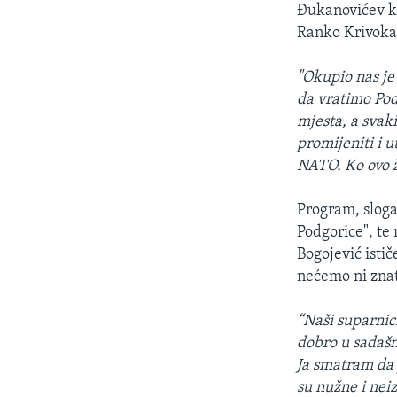
Đukanovićev ko
Ranko Krivoka
"Okupio nas je
da vratimo Pod
mjesta, a svak
promijeniti i u
NATO. Ko ovo že
Program, sloga
Podgorice", te
Bogojević isti
nećemo ni znat
“Naši suparnici
dobro u sadašnj
Ja smatram da 
su nužne i nei