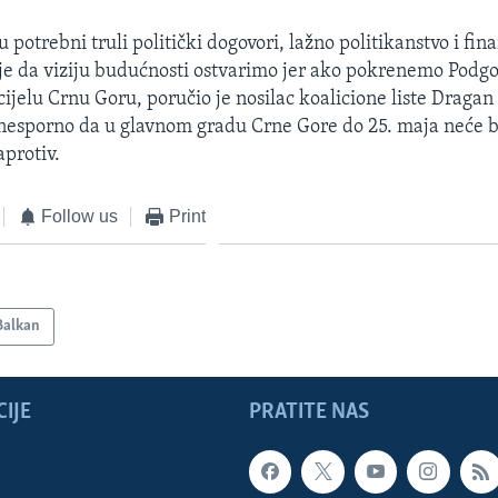
u potrebni truli politički dogovori, lažno politikanstvo i fina
e da viziju budućnosti ostvarimo jer ako pokrenemo Podgo
jelu Crnu Goru, poručio je nosilac koalicione liste Dragan
 nesporno da u glavnom gradu Crne Gore do 25. maja neće bi
protiv.
Follow us
Print
Balkan
IJE
PRATITE NAS