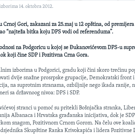
izborima 14. oktobra 2012.
 u Crnoj Gori, zakazani za 25.maj u 12 opština, od premijer
ao “najteža bitka koju DPS vodi od referenduma”.
odnosi na Podgoricu u kojoj se Đukanovićevom DPS-u supro
lok koji čine SDP i Pozitivna Crna Gora.
alnim izborima u Podgorici, gradu koji čini skoro trećinu po
ovati dvije snažne prosrpske grupacije, Demokratski front i
ija, na suprotnim stranama, ozbiljnije nego ikada ranije, n
tneri sa državnoog nivoa: DPS i SDP.
vićevoj stranci u pomoć su pritekli Bošnjačka stranka, Liber
ija Albanaca i Hrvatska građanska inicijativa, dok je SDP
čkom snagom, Pozitivnom Crnom Gorom. Na čelu ove koalici
sjednika Skupštine Ranka Krivokapića i lidera Pozitivne