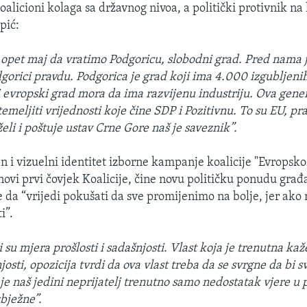
alicioni kolaga sa državnog nivoa, a politički protivnik na
pić:
 opet maj da vratimo Podgoricu, slobodni grad. Pred nama j
gorici pravdu. Podgorica je grad koji ima 4.000 izgubljeni
i evropski grad mora da ima razvijenu industriju. Ova gene
temeljiti vrijednosti koje čine SDP i Pozitivnu. To su EU, pra
li i poštuje ustav Crne Gore naš je saveznik”.
n i vizuelni identitet izborne kampanje koalicije "Evropsko 
 novi prvi čovjek Koalicije, čine novu političku ponudu gr
če da “vrijedi pokušati da sve promijenimo na bolje, jer ak
i”.
 su mjera prošlosti i sadašnjosti. Vlast koja je trenutna kaž
osti, opozicija tvrdi da ova vlast treba da se svrgne da bi s
je naš jedini neprijatelj trenutno samo nedostatak vjere u
zbježne”.