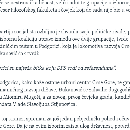
će se nestranačka ličnost, veliki adut te grupacije u izborno
esor Filozofskog fakulteta i čovjek koji do sada nije bio u
tija socijalista ozbiljno je shvatila svoje političke rivale,
tizbornu koaliciju upravo između ove dvije grupacije, tvrde
edničkim putem u Podgorici, koja je lokomotiva razvoja Crn
anović čak tvrdi:
orici su najteža bitka koju DPS vodi od referenduma”.
odgorica, kako kaže ostane urbani centar Crne Gore, te gra
inamičnog razvoja države, Đukanović se zahvalio dugogod
 Miomiru Mugoši, a za novog, prvog čovjeka grada, kandi
data Vlade Slavoljuba Stijepovića.
u toj stranci, spreman za još jedan pobjednički pohod i oču
 Gore. Da je na ovim izborim zaista ulog državnost, potvrdi