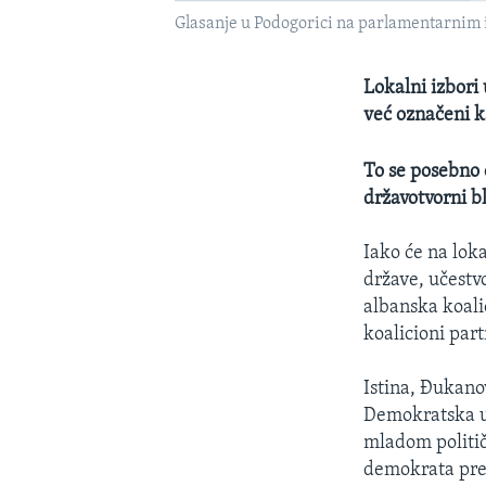
Glasanje u Podogorici na parlamentarnim 
Lokalni izbori
već označeni k
To se posebno 
državotvorni b
Iako će na lok
države, učestv
albanska koalic
koalicioni par
Istina, Đukano
Demokratska un
mladom politi
demokrata pred