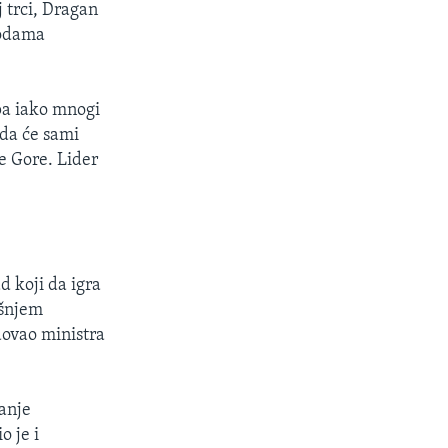
j trci, Dragan
 vodama
 pa iako mnogi
 da će sami
e Gore. Lider
d koji da igra
išnjem
dovao ministra
vanje
o je i