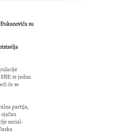
a Đukanovića su
tstavlja
pulacije
 SNP, te jedna
eći će se
alna partija,
 ojačan
je social-
 Darka