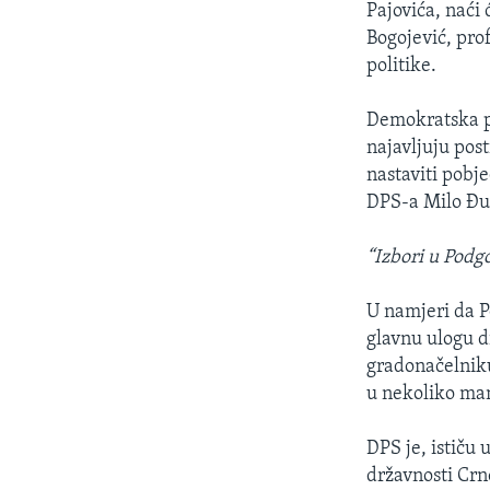
Pajovića, naći 
Bogojević, prof
politike.
Demokratska par
najavljuju pos
nastaviti pobj
DPS-a Milo Đuk
“Izbori u Podg
U namjeri da P
glavnu ulogu d
gradonačelniku
u nekoliko man
DPS je, ističu 
državnosti Crne