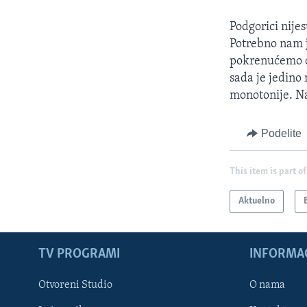
Podgorici nijes
Potrebno nam j
pokrenućemo ci
sada je jedino
monotonije. Na
Podelite
This item is part of
Aktuelno
TV PROGRAMI
INFORMAC
Otvoreni Studio
O nama