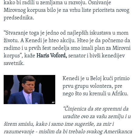
kako bi radili u zemljama u razvoju. Osnivanje
Mirovnog korpusa bilo je na vrhu liste prioriteta novog
predsednika.
“Stvaranje toga je jedno od najlepših iskustava u mom
životu. A Kenedi je hteo akciju. Hteo je da počnemo da
radimo i u prvih šest nedelja smo imali plan za Mirovni
korpus”, kaže
Haris Voford,
senator i bivši kenedijev
savetnik.
Kenedi je u Beloj kući primio
prvu grupu volontera, pre
nego što su krenuli u Afriku.
“Činjenica da ste spremni da
uradite ovo za vašu zemlju i u
širem smislu, kako i samo ime sugeriše, za mir i
razumevanje - mislim da bi trebalo svakog Amerikanca