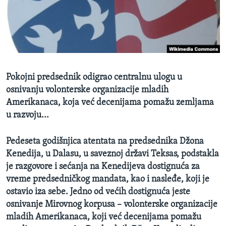
SPORT
INTERVJU
Pokojni predsednik odigrao centralnu ulogu u
osnivanju volonterske organizacije mladih
Amerikanaca, koja već decenijama pomažu zemljama
u razvoju...
Pedeseta godišnjica atentata na predsednika Džona
Kenedija, u Dalasu, u saveznoj državi Teksas, podstakla
je razgovore i sećanja na Kenedijeva dostignuća za
vreme predsedničkog mandata, kao i nasleđe, koji je
ostavio iza sebe. Jedno od većih dostignuća jeste
osnivanje Mirovnog korpusa – volonterske organizacije
mladih Amerikanaca, koji već decenijama pomažu