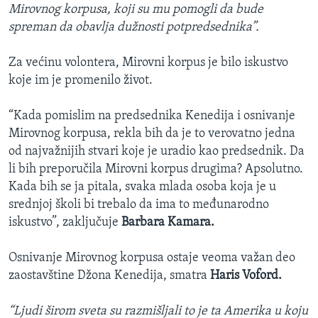
Mirovnog korpusa, koji su mu pomogli da bude
spreman da obavlja dužnosti potpredsednika”.
Za većinu volontera, Mirovni korpus je bilo iskustvo
koje im je promenilo život.
“Kada pomislim na predsednika Kenedija i osnivanje
Mirovnog korpusa, rekla bih da je to verovatno jedna
od najvažnijih stvari koje je uradio kao predsednik. Da
li bih preporučila Mirovni korpus drugima? Apsolutno.
Kada bih se ja pitala, svaka mlada osoba koja je u
srednjoj školi bi trebalo da ima to međunarodno
iskustvo”, zaključuje
Barbara Kamara.
Osnivanje Mirovnog korpusa ostaje veoma važan deo
zaostavštine Džona Kenedija, smatra
Haris Voford.
“Ljudi širom sveta su razmišljali to je ta Amerika u koju