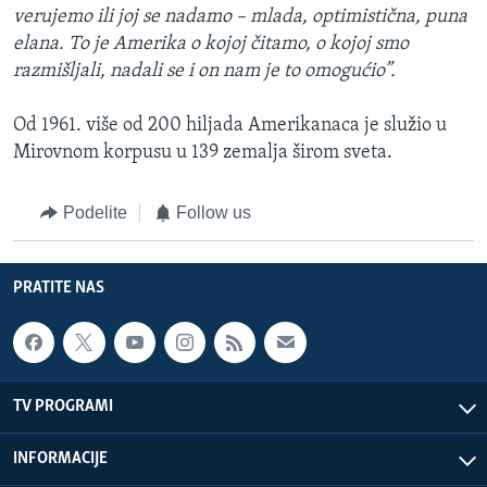
verujemo ili joj se nadamo – mlada, optimistična, puna
elana. To je Amerika o kojoj čitamo, o kojoj smo
razmišljali, nadali se i on nam je to omogućio”.
Od 1961. više od 200 hiljada Amerikanaca je služio u
Mirovnom korpusu u 139 zemalja širom sveta.
Podelite
Follow us
PRATITE NAS
TV PROGRAMI
INFORMACIJE