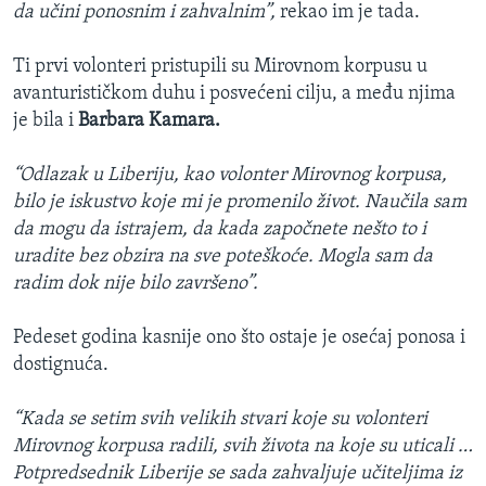
da učini ponosnim i zahvalnim”,
rekao im je tada.
Ti prvi volonteri pristupili su Mirovnom korpusu u
avanturističkom duhu i posvećeni cilju, a među njima
je bila i
Barbara Kamara.
“Odlazak u Liberiju, kao volonter Mirovnog korpusa,
bilo je iskustvo koje mi je promenilo život. Naučila sam
da mogu da istrajem, da kada započnete nešto to i
uradite bez obzira na sve poteškoće. Mogla sam da
radim dok nije bilo završeno”.
Pedeset godina kasnije ono što ostaje je osećaj ponosa i
dostignuća.
“Kada se setim svih velikih stvari koje su volonteri
Mirovnog korpusa radili, svih života na koje su uticali …
Potpredsednik Liberije se sada zahvaljuje učiteljima iz