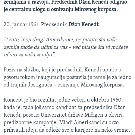
zemljama u razvoju. Predsednik Džon Kenedi odigrao
je centralnu ulogu u osnivanju Mirovnog korpusa.
20. januar 1961. Predsednik
Džon Kenedi:
“I zato, moji dragi Amerikanci, ne pitajte šta vaša
zemlja može da učini za vas – već pitajte šta vi možete
učniti za vašu zemlju”.
Poziv na službu, koji je predsednik Kenedi uputio u
govoru tokom inauguracije postavila je temelje za jedno
od trajnih dostignuća – osnivanje Mirovnog korpusa.
Koncept je bio rezultat jedne večeri u oktobru 1960.
kada je, tada još samo kandidat za predsednika Džon
Kenedi, posetio Univerzitet države Mičigen u okviru
predizborne kampanje. Mladi Amerikanci su brzo
prihvatili ideju da odlože svoje karijere na neko vreme,