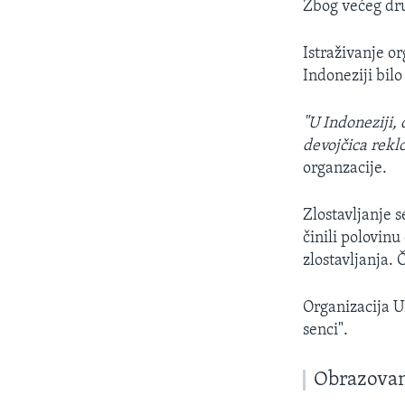
Zbog većeg dru
Istraživanje or
Indoneziji bil
"U Indoneziji, 
devojčica reklo
organzacije.
Zlostavljanje 
činili polovinu
zlostavljanja. 
Organizacija U
senci".
Obrazovan