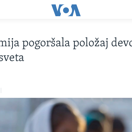
ija pogoršala položaj devo
sveta