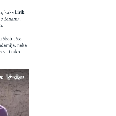
ta, kaže
Lirik
 o ženama.
a.
 školu, što
andemije, neke
tva i tako
ED
SHARE