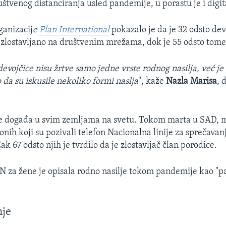
štvenog distanciranja usled pandemije, u porastu je i digita
ganizacij
e
Plan International
pokazalo je da je 32 odsto dev
o zlostavljano na društvenim mrežama, dok je 55 odsto tome
devojčice nisu žrtve samo jedne vrste rodnog nasilja, već j
 da su iskusile nekoliko formi naslja
", kaže
Nazla Marisa
, 
se događa u svim zemljama na svetu. Tokom marta u SAD, m
 onih koji su pozivali telefon Nacionalna linije za sprečava
Čak 67 odsto njih je tvrdilo da je zlostavljač član porodice.
N za žene je opisala rodno nasilje tokom pandemije kao "
je