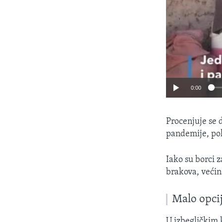
0:00
Procenjuje se 
pandemije, pok
Iako su borci z
brakova, većin
Malo opci
U izbegličkim