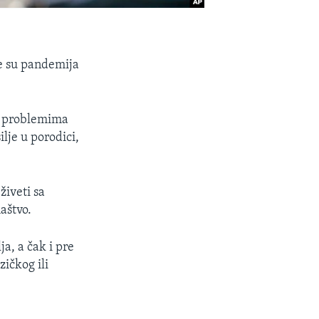
ne su pandemija
u problemima
lje u porodici,
živeti sa
aštvo.
a, a čak i pre
ičkog ili