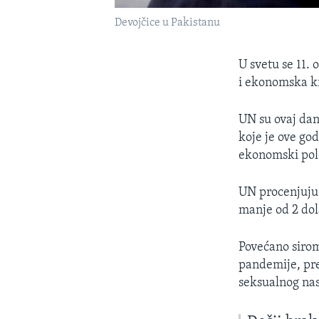
Devojčice u Pakistanu
U svetu se 11.
i ekonomska kr
UN su ovaj dan
koje je ove go
ekonomski pol
UN procenjuju 
manje od 2 dol
Povećano sirom
pandemije, pre
seksualnog nas