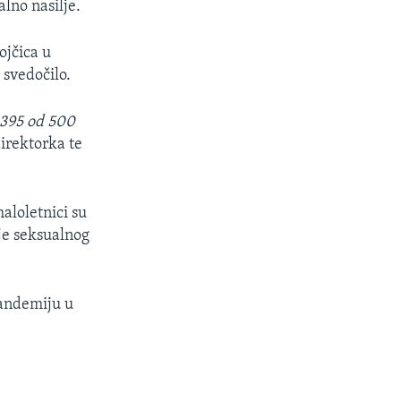
lno nasilje.
ojčica u
 svedočilo.
e 395 od 500
direktorka te
aloletnici su
nje seksualnog
pandemiju u