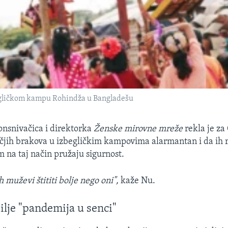
egličkom kampu Rohindža u Bangladešu
onsnivačica i direktorka
Ženske mirovne mreže
rekla je za
ečjih brakova u izbegličkim kampovima alarmantan i da ih r
m na taj način pružaju sigurnost.
h muževi štititi bolje nego oni",
kaže Nu.
lje "pandemija u senci"