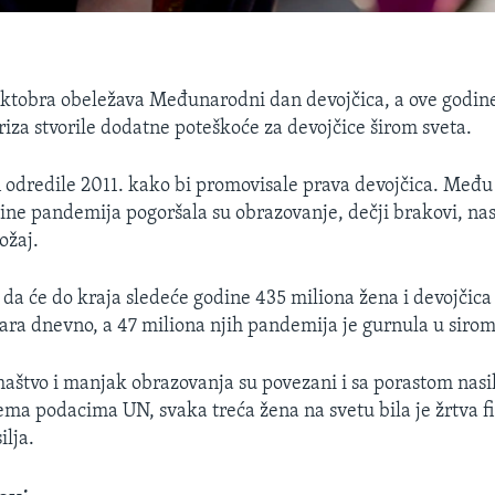
 oktobra obeležava Međunarodni dan devojčica, a ove godi
iza stvorile dodatne poteškoće za devojčice širom sveta.
 odredile 2011. kako bi promovisale prava devojčica. Međ
dine pandemija pogoršala su obrazovanje, dečji brakovi, nasi
ožaj.
da će do kraja sledeće godine 435 miliona žena i devojčica 
ara dnevno, a 47 miliona njih pandemija je gurnula u sirom
aštvo i manjak obrazovanja su povezani i sa porastom nasilj
ma podacima UN, svaka treća žena na svetu bila je žrtva fiz
ilja.