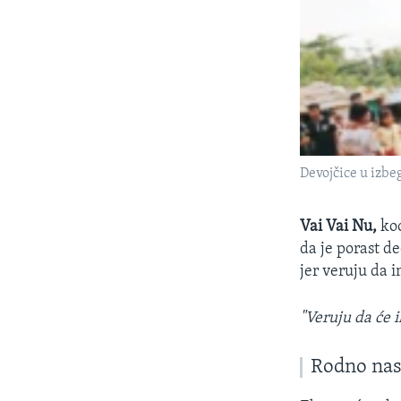
Devojčice u izb
Vai Vai Nu,
ko
da je porast d
jer veruju da i
"Veruju da će i
Rodno nasi