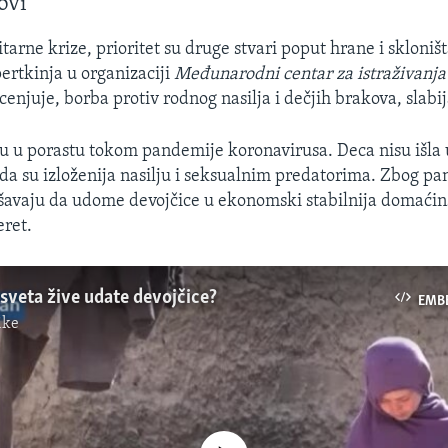
ovi
rne krize, prioritet su druge stvari poput hrane i skloniš
ertkinja u organizaciji
Međunarodni centar za istraživanja
cenjuje, borba protiv rodnog nasilja i dečjih brakova, slabij
su u porastu tokom pandemije koronavirusa. Deca nisu išla u
da su izloženija nasilju i seksualnim predatorima. Zbog p
avaju da udome devojčice u ekonomski stabilnija domaćins
eret.
sveta žive udate devojčice?
EMB
ike
No media source currently available