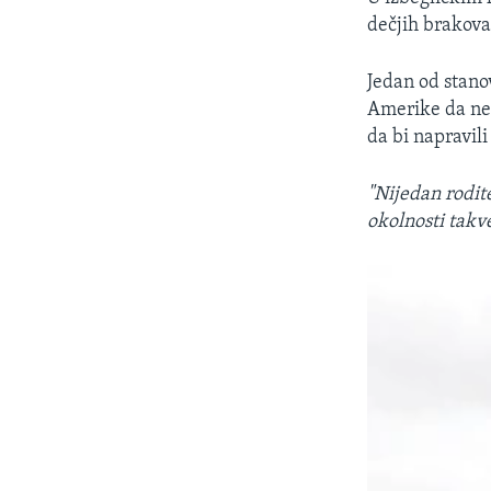
dečjih brakova
Jedan od stano
Amerike da nek
da bi napravil
"Nijedan rodite
okolnosti takv