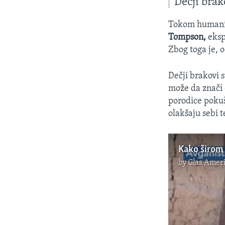
Dečji brak
Tokom humanita
Tompson,
eksp
Zbog toga je, o
Dečji brakovi 
može da znači 
porodice pokuš
olakšaju sebi t
Kako širom 
by
Glas Amer