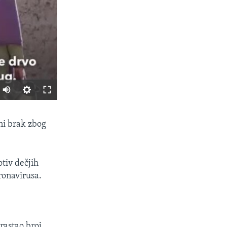
SHARE
ani brak zbog
otiv dečjih
ronavirusa.
px
width
astao broj