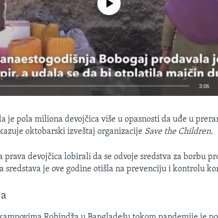
3:06
EMBED
da je pola miliona devojčica više u opasnosti da uđe u prer
azuje oktobarski izveštaj organizacije
Save the Children.
a prava devojčica lobirali da se odvoje sredstva za borbu pr
a sredstava je ove godine otišla na prevenciju i kontrolu ko
ja
 kampovima Rohindža u Bangladešu tokom pandemije je por