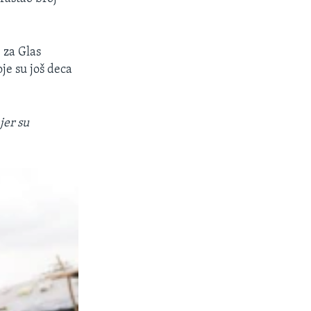
 za Glas
je su još deca
jer su