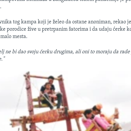
.
vnika tog kampa koji je želeo da ostane anoniman, rekao je
e porodice žive u pretrpanim šatorima i da udaju ćerke ko
i malo mesta.
lj ne bi dao svoju ćerku drugima, ali oni to moraju da rade 
e."