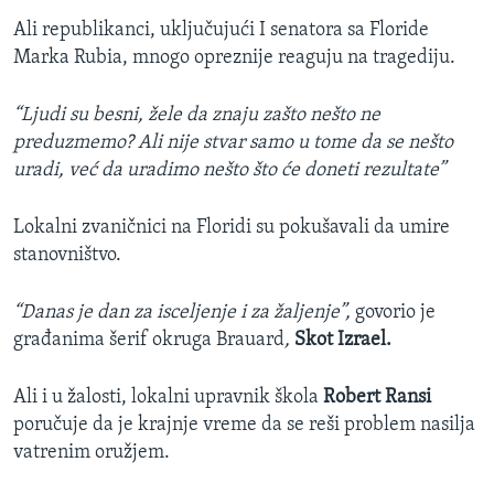
Ali republikanci, uključujući I senatora sa Floride
Marka Rubia, mnogo opreznije reaguju na tragediju.
“Ljudi su besni, žele da znaju zašto nešto ne
preduzmemo? Ali nije stvar samo u tome da se nešto
uradi, već da uradimo nešto što će doneti rezultate”
Lokalni zvaničnici na Floridi su pokušavali da umire
stanovništvo.
“Danas je dan za isceljenje i za žaljenje”,
govorio je
građanima šerif okruga Brauard
,
Skot Izrael.
Ali i u žalosti, lokalni upravnik škola
Robert Ransi
poručuje da je krajnje vreme da se reši problem nasilja
vatrenim oružjem.