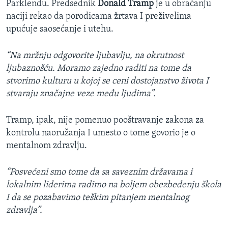
Parklendu. Predsednik
Donald Tramp
je u obraćanju
naciji rekao da porodicama žrtava I preživelima
upućuje saosećanje i utehu.
“Na mržnju odgovorite ljubavlju, na okrutnost
ljubaznošću. Moramo zajedno raditi na tome da
stvorimo kulturu u kojoj se ceni dostojanstvo života I
stvaraju značajne veze među ljudima”.
Tramp, ipak, nije pomenuo pooštravanje zakona za
kontrolu naoružanja I umesto o tome govorio je o
mentalnom zdravlju.
“Posvećeni smo tome da sa saveznim državama i
lokalnim liderima radimo na boljem obezbeđenju škola
I da se pozabavimo teškim pitanjem mentalnog
zdravlja”.