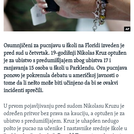
SPORT
INTERVJU
Osumnjičeni za pucnjavu u školi na Floridi izveden je
pred sud u četvrtak. 19-godišnji Nikolas Kruz optužen
je za ubistvo s predumišljajem zbog ubistva 17 i
ranjavanja 15 osoba u školi u Parklendu. Ova pucnjava
ponovo je pokrenula debatu u američkoj javnosti o
tome da li nešto može biti učinjeno da bi se ovakvi
incidenti sprečili.
U prvom pojavljivanju pred sudom Nikolasu Kruzu je
određen pritvor bez prava na kauciju, a optužen je za
ubistvo s predumišljajem. Kruz je uhapšen nedugo
pošto je pucao na učenike I nastavnike srednje škole u