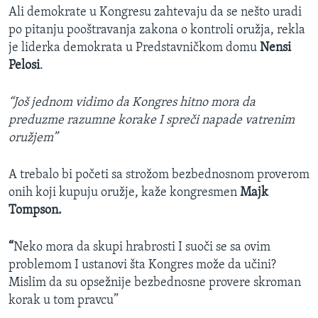
Ali demokrate u Kongresu zahtevaju da se nešto uradi
po pitanju pooštravanja zakona o kontroli oružja, rekla
je liderka demokrata u Predstavničkom domu
Nensi
Pelosi
.
“Još jednom vidimo da Kongres hitno mora da
preduzme razumne korake I spreči napade vatrenim
oružjem”
A trebalo bi početi sa strožom bezbednosnom proverom
onih koji kupuju oružje, kaže kongresmen
Majk
Tompson.
“
Neko mora da skupi hrabrosti I suoči se sa ovim
problemom I ustanovi šta Kongres može da učini?
Mislim da su opsežnije bezbednosne provere skroman
korak u tom pravcu”