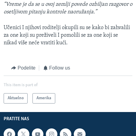
“Vreme je da se u ovoj zemlji povede ozbiljan razgovor o
osetljivom pitanju kontrole naoružanja.”
Učenici I njihovi roditelji okupili su se kako bi zahvalili
za one koji su preživeli I pomolili se za one koji se
nikad više neće vratiti kući.
Podelite
Follow us
This item is part of
Aktuelno
Amerika
PRATITE NAS