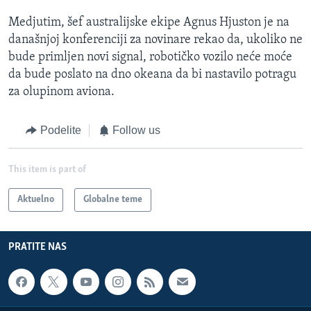
Medjutim, šef australijske ekipe Agnus Hjuston je na
današnjoj konferenciji za novinare rekao da, ukoliko ne
bude primljen novi signal, robotičko vozilo neće moće
da bude poslato na dno okeana da bi nastavilo potragu
za olupinom aviona.
Podelite
Follow us
This item is part of
Aktuelno
Globalne teme
PRATITE NAS