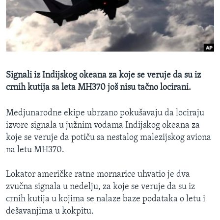
SPORT
INTERVJU
Signali iz Indijskog okeana za koje se veruje da su iz
crnih kutija sa leta MH370 još nisu tačno locirani.
Medjunarodne ekipe ubrzano pokušavaju da lociraju
izvore signala u južnim vodama Indijskog okeana za
koje se veruje da potiču sa nestalog malezijskog aviona
na letu MH370.
Lokator američke ratne mornarice uhvatio je dva
zvučna signala u nedelju, za koje se veruje da su iz
crnih kutija u kojima se nalaze baze podataka o letu i
dešavanjima u kokpitu.