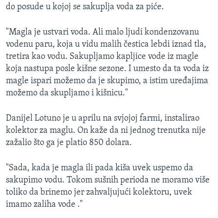
do posude u kojoj se sakuplja voda za piće.
"Magla je ustvari voda. Ali malo ljudi kondenzovanu
vodenu paru, koja u vidu malih čestica lebdi iznad tla,
tretira kao vodu. Sakupljamo kapljice vode iz magle
koja nastupa posle kišne sezone. I umesto da ta voda iz
magle ispari možemo da je skupimo, a istim uređajima
možemo da skupljamo i kišnicu."
Danijel Lotuno je u aprilu na svjojoj farmi, instalirao
kolektor za maglu. On kaže da ni jednog trenutka nije
zažalio što ga je platio 850 dolara.
"Sada, kada je magla ili pada kiša uvek uspemo da
sakupimo vodu. Tokom sušnih perioda ne moramo više
toliko da brinemo jer zahvaljujući kolektoru, uvek
imamo zaliha vode ."