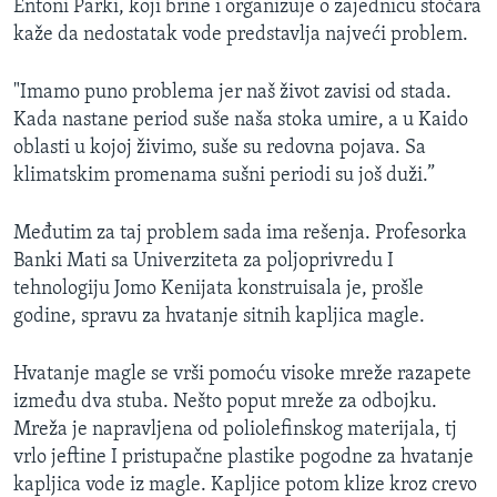
Entoni Parki, koji brine i organizuje o zajednicu stočara
kaže da nedostatak vode predstavlja najveći problem.
"Imamo puno problema jer naš život zavisi od stada.
Kada nastane period suše naša stoka umire, a u Kaido
oblasti u kojoj živimo, suše su redovna pojava. Sa
klimatskim promenama sušni periodi su još duži.”
Međutim za taj problem sada ima rešenja. Profesorka
Banki Mati sa Univerziteta za poljoprivredu I
tehnologiju Jomo Kenijata konstruisala je, prošle
godine, spravu za hvatanje sitnih kapljica magle.
Hvatanje magle se vrši pomoću visoke mreže razapete
između dva stuba. Nešto poput mreže za odbojku.
Mreža je napravljena od poliolefinskog materijala, tj
vrlo jeftine I pristupačne plastike pogodne za hvatanje
kapljica vode iz magle. Kapljice potom klize kroz crevo