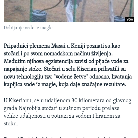
SPORT
INTERVJU
Dobijanje vode iz magle
Pripadnici plemena Masai u Keniji poznati su kao
stočari i po svom nomadskom načinu življenja.
Međutim njihova egzistencija zavisi od pijaće vode za
napajanje stoke. Stočari u selu Kiserian prihvatili su
novu tehnologiju tzv. "vodene žetve" odnosno, hvatanja
kapljica vode iz magle, koja daje značajne rezultate.
U Kiserianu, selu udaljenom 30 kilometara od glavnog
grada Najrobija stočari u sušnom periodu prelaze
velike udaljenosti u potrazi za vodom I hranom za
stoku.