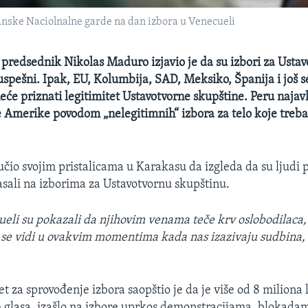
lanske Naciolnalne garde na dan izbora u Venecueli
predsednik Nikolas Maduro izjavio je da su izbori za Usta
 uspešni. Ipak, EU, Kolumbija, SAD, Meksiko, Španija i još
neće priznati legitimitet Ustavotvorne skupštine. Peru najav
e Amerike povodom „nelegitimnih“ izbora za telo koje treb
čio svojim pristalicama u Karakasu da izgleda da su ljudi p
lasali na izborima za Ustavotvornu skupštinu.
ueli su pokazali da njihovim venama teče krv oslobodilaca
o se vidi u ovakvim momentima kada nas izazivaju sudbina, o
t za sprovođenje izbora saopštio je da je više od 8 miliona 
 glasa, izašlo na izbore uprkos demonstracijama, blokada