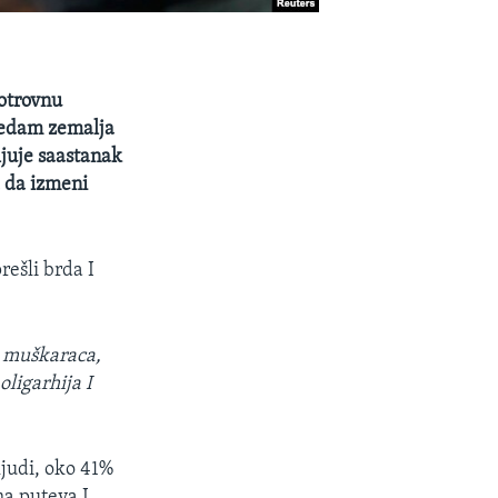
votrovnu
 sedam zemalja
ljuje saastanak
a da izmeni
rešli brda I
, muškaraca,
ligarhija I
ljudi, oko 41%
ma puteva I