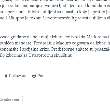
m je stradalo najmanje devetoro ljudi. Jedan od kandidata 
an opozicioni aktivista ubijeni su u nasilju koje je pratilo j
ueli. Ukupno je tokom četvoromesečnih protesta ubijeno vi
ozvala građane da bojkotuju izbore jer tvrdi da Maduro na ta
raničen mandate. Predsednik Maduro odgovara da izbori i
konomske I socijalne krize. Predizborne ankete su pokazal
ilo izborima za Ustavotvornu skupštinu.
Follow us
Print
Globalne teme