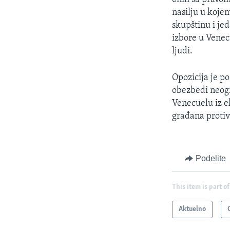
nasilju u koje
skupštinu i jed
izbore u Venec
ljudi.
Opozicija je p
obezbedi neog
Venecuelu iz e
građana protiv
Podelite
This item is part of
Aktuelno