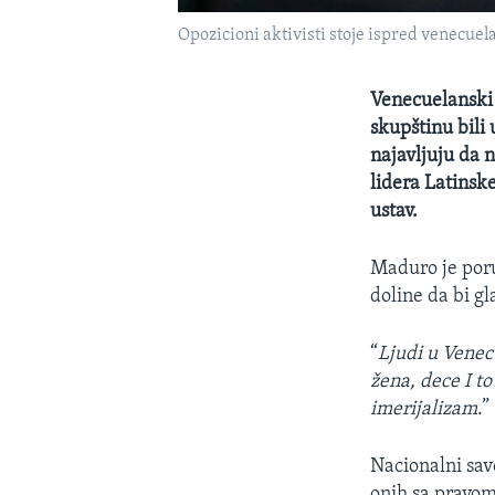
Opozicioni aktivisti stoje ispred venecue
Venecuelanski 
skupštinu bili
najavljuju da 
lidera Latinsk
ustav.
Maduro je poru
doline da bi g
“
Ljudi u Venec
žena, dece I t
imerijalizam
.”
Nacionalni save
onih sa pravom