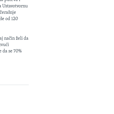
za Ustavotvornu
učerašnje
še od 120
j način želi da
zvući
e da se 70%