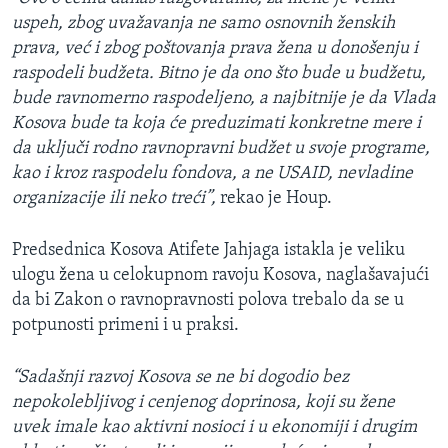
uspeh, zbog uvažavanja ne samo osnovnih ženskih
prava, već i zbog poštovanja prava žena u donošenju i
raspodeli budžeta. Bitno je da ono što bude u budžetu,
bude ravnomerno raspodeljeno, a najbitnije je da Vlada
Kosova bude ta koja će preduzimati konkretne mere i
da uključi rodno ravnopravni budžet u svoje programe,
kao i kroz raspodelu fondova, a ne USAID, nevladine
organizacije ili neko treći”,
rekao je Houp.
Predsednica Kosova Atifete Jahjaga istakla je veliku
ulogu žena u celokupnom ravoju Kosova, naglašavajući
da bi Zakon o ravnopravnosti polova trebalo da se u
potpunosti primeni i u praksi.
“Sadašnji razvoj Kosova se ne bi dogodio bez
nepokolebljivog i cenjenog doprinosa, koji su žene
uvek imale kao aktivni nosioci i u ekonomiji i drugim