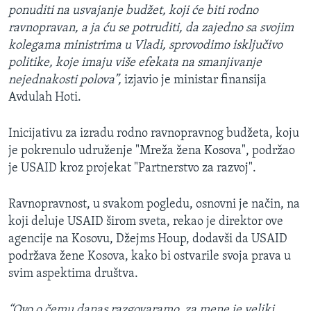
ponuditi na usvajanje budžet, koji će biti rodno
ravnopravan, a ja ću se potruditi, da zajedno sa svojim
kolegama ministrima u Vladi, sprovodimo isključivo
politike, koje imaju više efekata na smanjivanje
nejednakosti polova”,
izjavio je ministar finansija
Avdulah Hoti.
Inicijativu za izradu rodno ravnopravnog budžeta, koju
je pokrenulo udruženje "Mreža žena Kosova", podržao
je USAID kroz projekat "Partnerstvo za razvoj".
Ravnopravnost, u svakom pogledu, osnovni je način, na
koji deluje USAID širom sveta, rekao je direktor ove
agencije na Kosovu, Džejms Houp, dodavši da USAID
podržava žene Kosova, kako bi ostvarile svoja prava u
svim aspektima društva.
“Ovo o čemu danas razgovaramo, za mene je veliki