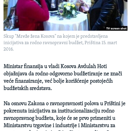
SPORT
INTERVJU
Skup "Mreže žena Kosova" na kojem je predstavljena
inicijativa za rodno ravnopravni budžet, Priština 15. mart
2016.
Ministar finansija u vladi Kosova Avdulah Hoti
objašnjava da rodno odgovorno budžetiranje ne znači
veće finansiranje, već bolje korišćenje postojećih
budžetskih sredstava.
Na osnovu Zakona o ravnopravnosti polova u Prištini je
pokrenuta inicijativa za institucionalizaciju rodno
ravnopravnog budžeta, koje će se prvo primeniti u
Ministarstvu trgovine i industrije i Ministarstvu za