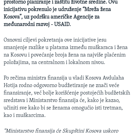
prostorno planiranje i zaštitu životne sredine. Ovu
inicijativu pokrenulo je udruženje “Mreža žena
Kosova”, uz podršku američke Agencije za
međunarodni razvoj - USAID.
Osnovni ciljevi pokretanja ove inicijative jesu
smanjenje razlike u platama između muškaraca i žena
na Kosovu i povećanje broja žena na najviše plaćenim
položajima, na centralnom i lokalnom nivou.
Po rečima ministra finansija u vladi Kosova Avdulaha
Hotija rodno odgovorno budžetiranje ne znači veće
finansiranje, već bolje korišćenje postojećih budžetskih
sredstava i Ministarstvo finansija će, kako je kazao,
učiniti sve kako bi se ženama omogućio isti tretman,
kao i muškarcima.
“Ministarstvo finansija će Skupštini Kosova uskoro