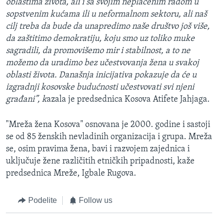
oblastima života, ali i sa svojim neplaćenim radom u
sopstvenim kućama ili u neformalnom sektoru, ali naš
cilj treba da bude da unapredimo naše društvo još više,
da zaštitimo demokratiju, koju smo uz toliko muke
sagradili, da promovišemo mir i stabilnost, a to ne
možemo da uradimo bez učestvovanja žena u svakoj
oblasti života. Današnja inicijativa pokazuje da će u
izgradnji kosovske budućnosti učestvovati svi njeni
građani”, k
azala je predsednica Kosova Atifete Jahjaga.
"Mreža žena Kosova" osnovana je 2000. godine i sastoji
se od 85 ženskih nevladinih organizacija i grupa. Mreža
se, osim pravima žena, bavi i razvojem zajednica i
uključuje žene različitih etničkih pripadnosti, kaže
predsednica Mreže, Igbale Rugova.
Podelite
Follow us