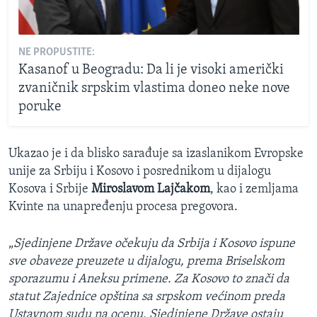
NE PROPUSTITE:
Kasanof u Beogradu: Da li je visoki američki
zvaničnik srpskim vlastima doneo neke nove
poruke
Ukazao je i da blisko sarađuje sa izaslanikom Evropske
unije za Srbiju i Kosovo i posrednikom u dijalogu
Kosova i Srbije
Miroslavom Lajčakom
, kao i zemljama
Kvinte na unapređenju procesa pregovora.
„
Sjedinjene Države očekuju da Srbija i Kosovo ispune
sve obaveze preuzete u dijalogu, prema Briselskom
sporazumu i Aneksu primene. Za Kosovo to znači da
statut Zajednice opština sa srpskom većinom preda
Ustavnom sudu na ocenu. Sjedinjene Države ostaju