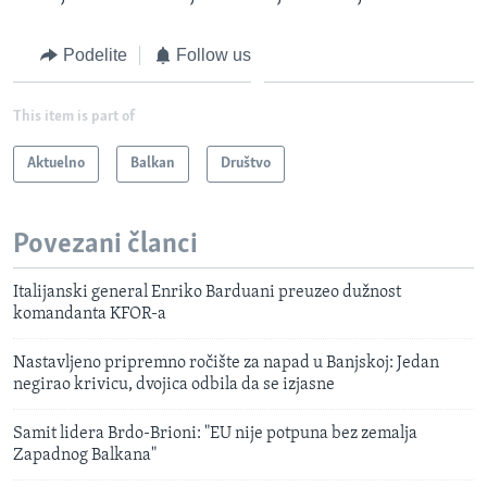
Podelite
Follow us
This item is part of
Aktuelno
Balkan
Društvo
Povezani članci
Italijanski general Enriko Barduani preuzeo dužnost
komandanta KFOR-a
Nastavljeno pripremno ročište za napad u Banjskoj: Jedan
negirao krivicu, dvojica odbila da se izjasne
Samit lidera Brdo-Brioni: "EU nije potpuna bez zemalja
Zapadnog Balkana"