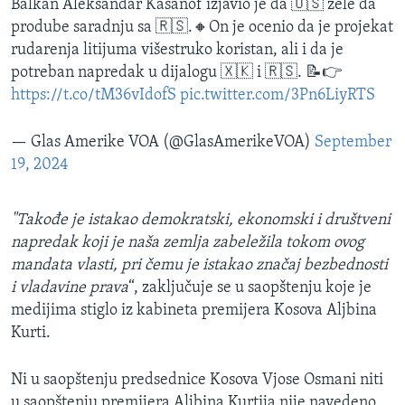
Balkan Aleksandar Kasanof izjavio je da 🇺🇸 žele da
prodube saradnju sa 🇷🇸.🔸On je ocenio da je projekat
rudarenja litijuma višestruko koristan, ali i da je
potreban napredak u dijalogu 🇽🇰 i 🇷🇸. 📝👉
https://t.co/tM36vIdofS
pic.twitter.com/3Pn6LiyRTS
— Glas Amerike VOA (@GlasAmerikeVOA)
September
19, 2024
"Takođe je istakao demokratski, ekonomski i društveni
napredak koji je naša zemlja zabeležila tokom ovog
mandata vlasti, pri čemu je istakao značaj bezbednosti
i vladavine prava
“, zaključuje se u saopštenju koje je
medijima stiglo iz kabineta premijera Kosova Aljbina
Kurti.
Ni u saopštenju predsednice Kosova Vjose Osmani niti
u saopštenju premijera Aljbina Kurtija nije navedeno