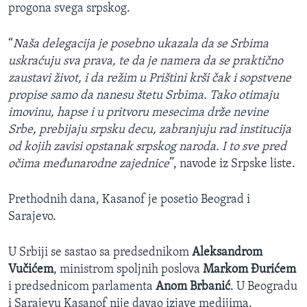
progona svega srpskog.
“
Naša delegacija je posebno ukazala da se Srbima
uskraćuju sva prava, te da je namera da se praktično
zaustavi život, i da režim u Prištini krši čak i sopstvene
propise samo da nanesu štetu Srbima. Tako otimaju
imovinu, hapse i u pritvoru mesecima drže nevine
Srbe, prebijaju srpsku decu, zabranjuju rad institucija
od kojih zavisi opstanak srpskog naroda. I to sve pred
očima međunarodne zajednice
”, navode iz Srpske liste.
Prethodnih dana, Kasanof je posetio Beograd i
Sarajevo.
U Srbiji se sastao sa predsednikom
Aleksandrom
Vučićem
, ministrom spoljnih poslova
Markom Đurićem
i predsednicom parlamenta
Anom Brbanić
. U Beogradu
i Sarajevu Kasanof nije davao izjave medijima.