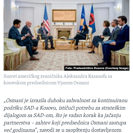
Susret američkog zvaničnika Aleksandra Kasanofa sa
kosovskom predsednicom Vjosom Osmani
„
Osmani je izrazila duboku zahvalnost za kontinuiranu
podršku SAD-a Kosovu, ističući potrebu za strateškim
dijalogom sa SAD-om, što je važan korak ka jačanju
partnerstva – zahtev koji predsednica Osmani zastupa
već godinama
“, navodi se u saopštenju dostavljenom