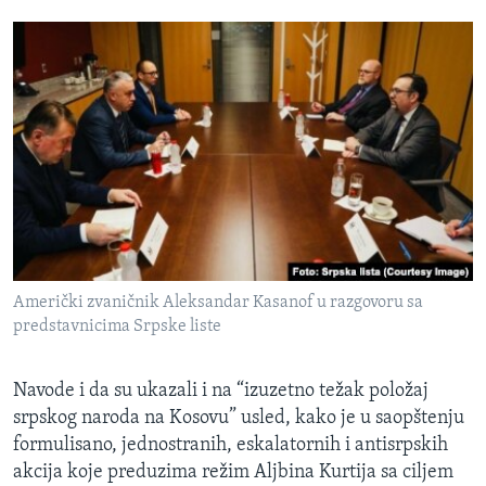
Američki zvaničnik Aleksandar Kasanof u razgovoru sa
predstavnicima Srpske liste
Navode i da su ukazali i na “izuzetno težak položaj
srpskog naroda na Kosovu” usled, kako je u saopštenju
formulisano, jednostranih, eskalatornih i antisrpskih
akcija koje preduzima režim Aljbina Kurtija sa ciljem