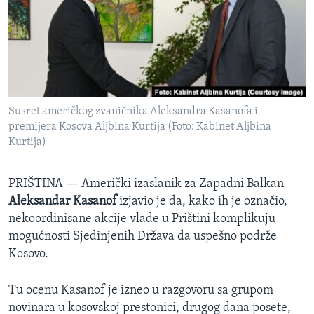
SPORT
INTERVJU
Susret američkog zvaničnika Aleksandra Kasanofa i
premijera Kosova Aljbina Kurtija (Foto: Kabinet Aljbina
Kurtija)
PRIŠTINA —
Američki izaslanik za Zapadni Balkan
Aleksandar Kasanof
izjavio je da, kako ih je označio,
nekoordinisane akcije vlade u Prištini komplikuju
mogućnosti Sjedinjenih Država da uspešno podrže
Kosovo.
Tu ocenu Kasanof je izneo u razgovoru sa grupom
novinara u kosovskoj prestonici, drugog dana posete,