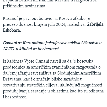
Zapadni Balkan Aleksandar Kasanof u razgovoru sa
prištinskim novinarima.
Kasanof je prvi put boravio na Kosovu otkako je
preuzeo dužnost krajem jula 2024, nasledivši
Gabrijela
Eskobara
.
Osmani sa Kasanofom: Jačanje savezništva i članstvo u
NATO-u ključni za bezbednost
Iz kabineta Vjose Osmani naveli su da je kosovska
predsednica sa američkim zvaničnikom razgovarala o
daljem jačanju savezništva sa Sjedinjenim Američkim
Državama, kao i o značaju bliske saradnje u
ostvarivanju strateških ciljeva, uključujući mogućnosti
produbljivanja saradnje u oblastima kao što su odbrana
i bezbednost.