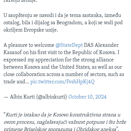
razvoju zemlje.
U saopštenju se navodi i da je tema sastanka, između
ostalog, bila i dijalog sa Beogradom, a koji se vodi pod
okriljem Evropske unije.
A pleasure to welcome
@StateDept
DAS Alexander
Kasanof on his first visit to the Republic of Kosova. I
expressed my appreciation for the strong alliance
between Kosova and the United States, as well as our
close collaboration across a number of sectors, such as
trade and…
pic.twitter.com/FvshHpKj4Q
— Albin Kurti (@albinkurti)
October 10, 2024
“
Kurti je istakao da je Kosovo konstruktivna strana u
ovom procesu, naglašavajući važnost potpune i što brže
primene Briselskog sporazuma i Ohridskog aneksa
”,