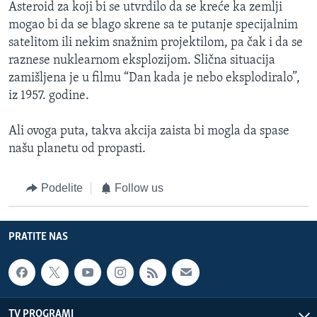
Asteroid za koji bi se utvrdilo da se kreće ka zemlji
mogao bi da se blago skrene sa te putanje specijalnim
satelitom ili nekim snažnim projektilom, pa čak i da se
raznese nuklearnom eksplozijom. Slična situacija
zamišljena je u filmu “Dan kada je nebo eksplodiralo”,
iz 1957. godine.
Ali ovoga puta, takva akcija zaista bi mogla da spase
našu planetu od propasti.
Podelite
Follow us
PRATITE NAS
TV PROGRAMI