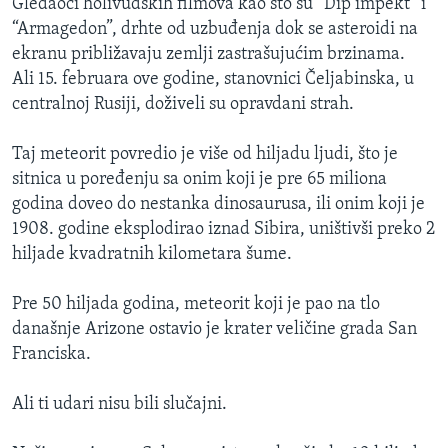
Gledaoci holivudskih filmova kao što su “Dip impekt” i
“Armagedon”, drhte od uzbuđenja dok se asteroidi na
ekranu približavaju zemlji zastrašujućim brzinama.
Ali 15. februara ove godine, stanovnici Čeljabinska, u
centralnoj Rusiji, doživeli su opravdani strah.
Taj meteorit povredio je više od hiljadu ljudi, što je
sitnica u poređenju sa onim koji je pre 65 miliona
godina doveo do nestanka dinosaurusa, ili onim koji je
1908. godine eksplodirao iznad Sibira, uništivši preko 2
hiljade kvadratnih kilometara šume.
Pre 50 hiljada godina, meteorit koji je pao na tlo
današnje Arizone ostavio je krater veličine grada San
Franciska.
Ali ti udari nisu bili slučajni.