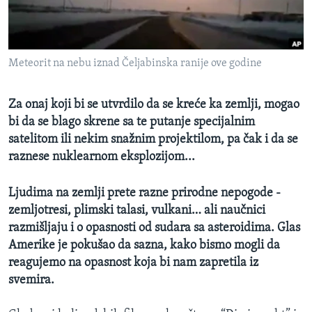
SPORT
INTERVJU
Meteorit na nebu iznad Čeljabinska ranije ove godine
Za onaj koji bi se utvrdilo da se kreće ka zemlji, mogao
bi da se blago skrene sa te putanje specijalnim
satelitom ili nekim snažnim projektilom, pa čak i da se
raznese nuklearnom eksplozijom...
Ljudima na zemlji prete razne prirodne nepogode -
zemljotresi, plimski talasi, vulkani… ali naučnici
razmišljaju i o opasnosti od sudara sa asteroidima. Glas
Amerike je pokušao da sazna, kako bismo mogli da
reagujemo na opasnost koja bi nam zapretila iz
svemira.