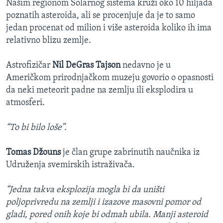
Našim regionom Solarnog sistema kruži oko 10 hiljada
poznatih asteroida, ali se procenjuje da je to samo
jedan procenat od milion i više asteroida koliko ih ima
relativno blizu zemlje.
Astrofizičar
Nil DeGras Tajson
nedavno je u
Američkom prirodnjačkom muzeju govorio o opasnosti
da neki meteorit padne na zemlju ili eksplodira u
atmosferi.
“To bi bilo loše”.
Tomas Džouns
je član grupe zabrinutih naučnika iz
Udruženja svemirskih istraživača.
“Jedna takva eksplozija mogla bi da uništi
poljoprivredu na zemlji i izazove masovni pomor od
gladi, pored onih koje bi odmah ubila. Manji asteroid