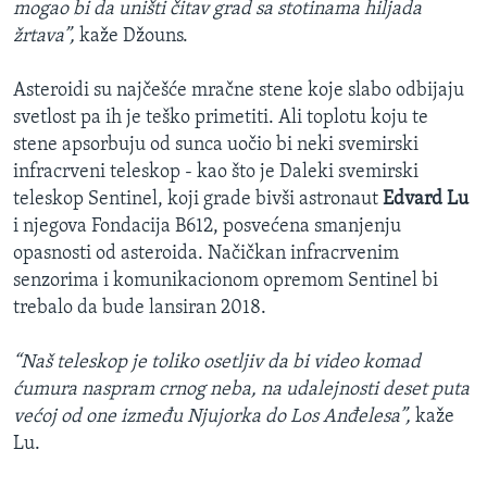
mogao bi da uništi čitav grad sa stotinama hiljada
žrtava”,
kaže Džouns.
Asteroidi su najčešće mračne stene koje slabo odbijaju
svetlost pa ih je teško primetiti. Ali toplotu koju te
stene apsorbuju od sunca uočio bi neki svemirski
infracrveni teleskop - kao što je Daleki svemirski
teleskop Sentinel, koji grade bivši astronaut
Edvard Lu
i njegova Fondacija B612, posvećena smanjenju
opasnosti od asteroida. Načičkan infracrvenim
senzorima i komunikacionom opremom Sentinel bi
trebalo da bude lansiran 2018.
“Naš teleskop je toliko osetljiv da bi video komad
ćumura naspram crnog neba, na udalejnosti deset puta
većoj od one između Njujorka do Los Anđelesa”,
kaže
Lu.