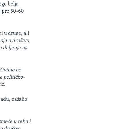
ogo bolja
aj pre 50-60
i u druge, ali
enja u društvu
i deljenja na
 živimo ne
e političko-
ić.
Sadu, našalio
smeće u reku i
je društvo