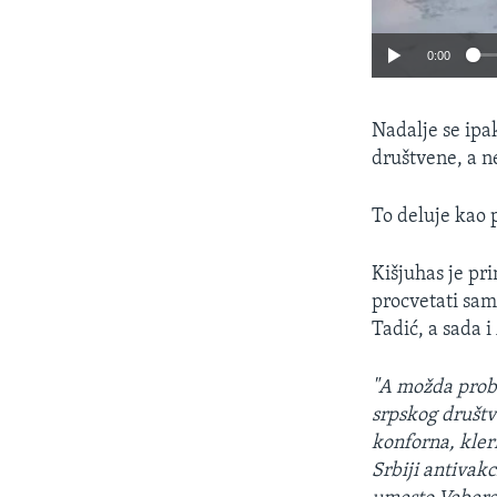
0:00
Nadalje se ipa
društvene, a n
To deluje kao
Kišjuhas je pri
procvetati samo
Tadić, a sada 
"A možda prob
srpskog društv
konforna, kler
Srbiji antivak