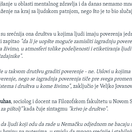
šanje u oblasti mentalnog zdravlja i da danas nemamo mn
aženje na kraj sa ljudskom patnjom, nego što je to bio sluč
su srećnija ona društva u kojima ljudi imaju poverenja jedn
ki zapitao
"da li je uopšte moguće zamisliti izgradnju pover
živimo, u atmosferi tolike podeljenosti i etiketiranja ljudi 
 izdajnike"
.
će u takvom drutšvu graditi poverenje - ne. Uslovi u kojima
erenje, nego se izgradnja poverenja tiče pre svega promen
stema i društva u kome živimo"
, zaključio je Veljko Jovanov
juhas
, sociolog i docent na Filozofskom fakultetu u Novom 
za pištolj"
kada čuje sintagmu
"krivo je društvo"
.
a da ljudi koji odu da rade u Nemačku odjednom ne bacaju 
 brzinu na putevima, u smislu da mnogo srećnije i stabilni