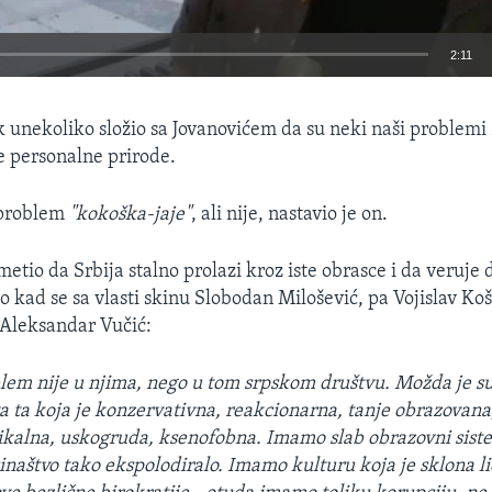
2:11
EMBED
k unekoliko složio sa Jovanovićem da su neki naši problemi 
e personalne prirode.
 problem
"kokoška-jaje"
, ali nije, nastavio je on.
metio da Srbija stalno prolazi kroz iste obrasce i da veruje 
 kad se sa vlasti skinu Slobodan Milošević, pa Vojislav Koš
i Aleksandar Vučić:
lem nije u njima, nego u tom srpskom društvu. Možda je s
a ta koja je konzervativna, reakcionarna, tanje obrazovana
ikalna, uskogruda, ksenofobna. Imamo slab obrazovni siste
cinaštvo tako ekspolodiralo. Imamo kulturu koja je sklona 