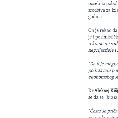
posebno pobolj
sredstva za izl
godina.
On je rekao da 
je i pesimistič
u kome mi sada 
neprijatrleje i
"Da li je mogu
podržavaju pov
ekonomskog si
Dr Aleksej Kiš
se da se
"hvata 
"Često se prič
ne prekoračuju