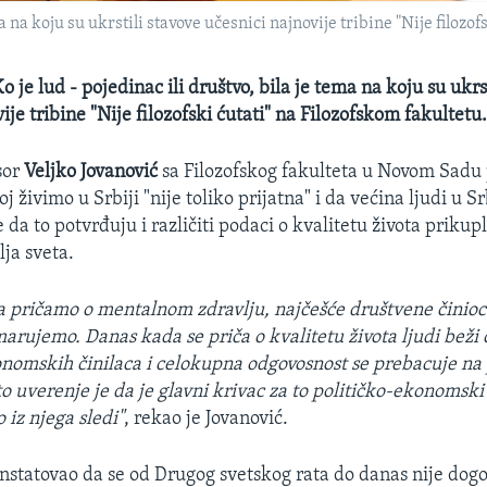
ma na koju su ukrstili stavove učesnici najnovije tribine "Nije filozo
o je lud - pojedinac ili društvo, bila je tema na koju su ukrs
ije tribine "Nije filozofski ćutati" na Filozofskom fakultetu
sor
Veljko Jovanović
sa Filozofskog fakulteta u Novom Sadu 
j živimo u Srbiji "nije toliko prijatna" i da većina ljudi u Srb
te da to potvrđuju i različiti podaci o kvalitetu života prikupl
lja sveta.
 pričamo o mentalnom zdravlju, najčešće društvene činioc
rujemo. Danas kada se priča o kvalitetu života ljudi beži
konomskih činilaca i celokupna odgovosnost se prebacuje na
to uverenje je da je glavni krivac za to političko-ekonomsk
o iz njega sledi"
, rekao je Jovanović.
onstatovao da se od Drugog svetskog rata do danas nije dog