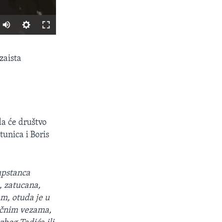
SHARE
zaista
da će društvo
tunica i Boris
px
width
upstanca
, zatucana,
m, otuda je u
ličnim vezama,