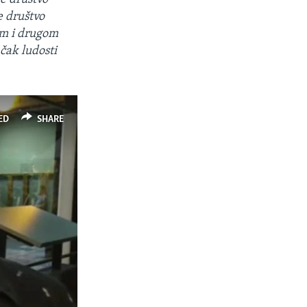
e društvo
nom i drugom
 čak ludosti
ED
SHARE