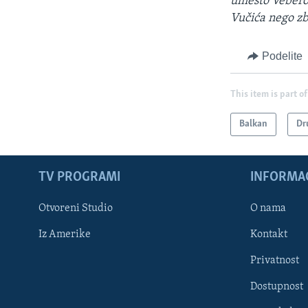
umesto Veberov
Vučića nego zb
Podelite
This item is part of
Balkan
Dr
TV PROGRAMI
INFORMAC
Otvoreni Studio
O nama
Iz Amerike
Kontakt
Privatnost
Dostupnost