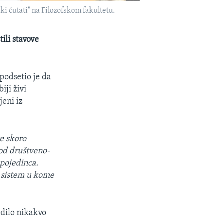
fski ćutati" na Filozofskom fakultetu.
tili stavove
.
podsetio je da
iji živi
jeni iz
e skoro
 od društveno-
 pojedinca.
i sistem u kome
odilo nikakvo