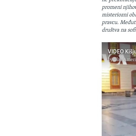
promeni njihov
misteriozni obl
pravcu. Međutim
društva na sofi
VIDEO Kišju
by
Glas Amer