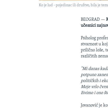
Ko je lud - pojedinac ili društvo, bila je te
BEOGRAD —
K
učesnici najnov
Psiholog profe
stvarnost u kojo
prilično loše, 
različitih zema
"Mi danas kada
potpuno zanema
političkih i e
Moje vrlo čvrs
živimo i ono št
Jovanović je k