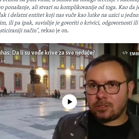
o ponašanje, ali stvari su komplikovanije od toga. Kao da j
ak i delatni entitet koji nas vuče kao lutke na uzici u jed
, ili pa ipak, suvislije je govoriti o krivici, odgovornosti ili
sticiraniji način"
, rekao je on.
has: Da li su vođe krive za sve nedaće?
EMB
ike
No media source currently available