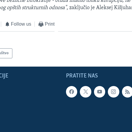
e bezlične birokratije - otuda imamo toliku korupciju, ne 
og opštih strukturnih odnosa"
, zaključio je Aleksej Kišjuha
Follow us
Print
uštvo
IJE
PRATITE NAS