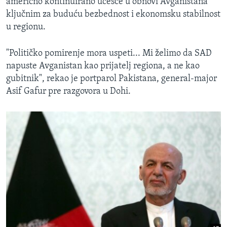
američno kontinuirano učešće u obnovi Avganistana
ključnim za buduću bezbednost i ekonomsku stabilnost
u regionu.
"Političko pomirenje mora uspeti... Mi želimo da SAD
napuste Avganistan kao prijatelj regiona, a ne kao
gubitnik", rekao je portparol Pakistana, general-major
Asif Gafur pre razgovora u Dohi.