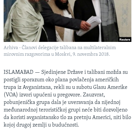
SPORT
INTERVJU
Arhiva - Članovi delegacije talibana na multilateralnim
mirovnim razgovorima u Moskvi, 9. novembra 2018.
ISLAMABAD —
Sjedinjene Države i talibani možda su
postigli sporazum oko plana povlačenja američkih
trupa iz Avganistana, rekli su u subotu Glasu Amerike
(VOA) izvori upućeni u pregovore. Zauzvrat,
pobunjenička grupa dala je uveravanja da nijednoj
međunarodnoj terorističkoj grupi neće biti dozvoljeno
da koristi avganistansko tlo za pretnju Americi, niti bilo
kojoj drugoj zemlji u budućnosti.