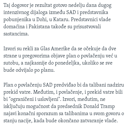
Taj dogovor je rezultat gotovo nedelju dana dugog
intenzivnog dijaloga između SAD i predstavnika
pobunjenika u Dohi, u Kataru. Predstavnici vlade
domaćina i Pakistana takođe su prisustvovali
sastancima.
Izvori su rekli za Glas Amerike da se očekuje da dve
strane u pregovorima objave plan o povlačenju već u
sutobu, a najkasnije do ponedeljka, ukoliko se sve
bude odvijalo po planu.
Plan o povlačenju SAD predviđao bi da talibani nadziru
prekid vatre. Međutim, i povlačenje, i prekid vatre bili
bi "ograničeni i uslovljeni". Izvori, međutim, ne
isključuju mogućnost da predsednik Donald Tramp
najavi konačni sporazum sa talibanima u svom govoru o
stanju nacije, kada bude okončano zatvaranje vlade.