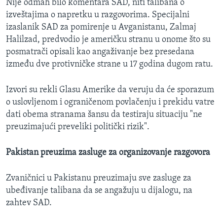
Nije odmah bilo komentara SAD, niti talibana o
izveštajima o napretku u razgovorima. Specijalni
izaslanik SAD za pomirenje u Avganistanu, Zalmaj
Halilzad, predvodio je američku stranu u onome što su
posmatrači opisali kao angaživanje bez presedana
između dve protivničke strane u 17 godina dugom ratu.
Izvori su rekli Glasu Amerike da veruju da će sporazum
o uslovljenom i ograničenom povlačenju i prekidu vatre
dati obema stranama šansu da testiraju situaciju "ne
preuzimajući preveliki politički rizik".
Pakistan preuzima zasluge za organizovanje razgovora
Zvaničnici u Pakistanu preuzimaju sve zasluge za
ubeđivanje talibana da se angažuju u dijalogu, na
zahtev SAD.