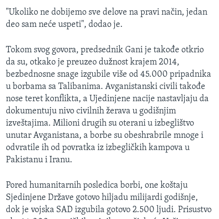
"Ukoliko ne dobijemo sve delove na pravi način, jedan
deo sam neće uspeti", dodao je.
Tokom svog govora, predsednik Gani je takođe otkrio
da su, otkako je preuzeo dužnost krajem 2014,
bezbednosne snage izgubile više od 45.000 pripadnika
u borbama sa Talibanima. Avganistanski civili takođe
nose teret konflikta, a Ujedinjene nacije nastavljaju da
dokumentuju nivo civilnih žerava u godišnjim
izveštajima. Milioni drugih su oterani u izbeglištvo
unutar Avganistana, a borbe su obeshrabrile mnoge i
odvratile ih od povratka iz izbegličkih kampova u
Pakistanu i Iranu.
Pored humanitarnih posledica borbi, one koštaju
Sjedinjene Države gotovo hiljadu milijardi godišnje,
dok je vojska SAD izgubila gotovo 2.500 ljudi. Prisustvo