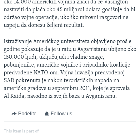
oko 14.000 američkih vojnika znači da će Vašington
nastaviti da plaća oko 45 milijardi dolara godišnje da bi
održao vojne operacije, ukoliko mirovni razgovori ne
uspeju da donesu željeni rezultat.
Istraživanje Američkog univerziteta objavljeno prošle
godine pokazuje da je u ratu u Avganistanu ubijeno oko
150.000 ljudi, uključujući i vladine snage,
pobunjenike, američke vojnike i pripadnike koalicije
predvođene NATO-om. Vojna invazija predvođenoj
SAD pokrenuta je nakon terorističkih napada na
američke gradove u septembru 2011, koje je sprovela
Al Kaida, navodno iz svojih baza u Avganistanu.
Podelite
Follow us
This item is part of