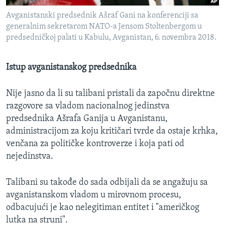
Avganistanski predsednik Ašraf Gani na konferenciji sa
generalnim sekretarom NATO-a Jensom Stoltenbergom u
predsedničkoj palati u Kabulu, Avganistan, 6. novembra 2018.
Istup avganistanskog predsednika
Nije jasno da li su talibani pristali da započnu direktne
razgovore sa vladom nacionalnog jedinstva
predsednika Ašrafa Ganija u Avganistanu,
administracijom za koju kritičari tvrde da ostaje krhka,
venčana za političke kontroverze i koja pati od
nejedinstva.
Talibani su takođe do sada odbijali da se angažuju sa
avganistanskom vladom u mirovnom procesu,
odbacujući je kao nelegitiman entitet i "američkog
lutka na struni".