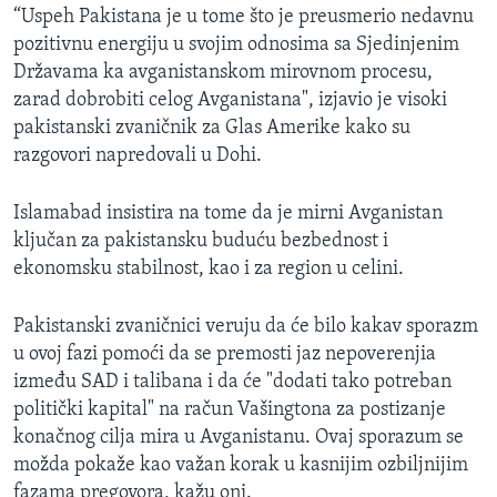
“Uspeh Pakistana je u tome što je preusmerio nedavnu
pozitivnu energiju u svojim odnosima sa Sjedinjenim
Državama ka avganistanskom mirovnom procesu,
zarad dobrobiti celog Avganistana", izjavio je visoki
pakistanski zvaničnik za Glas Amerike kako su
razgovori napredovali u Dohi.
Islamabad insistira na tome da je mirni Avganistan
ključan za pakistansku buduću bezbednost i
ekonomsku stabilnost, kao i za region u celini.
Pakistanski zvaničnici veruju da će bilo kakav sporazm
u ovoj fazi pomoći da se premosti jaz nepoverenjia
između SAD i talibana i da će "dodati tako potreban
politički kapital" na račun Vašingtona za postizanje
konačnog cilja mira u Avganistanu. Ovaj sporazum se
možda pokaže kao važan korak u kasnijim ozbiljnijim
fazama pregovora, kažu oni.