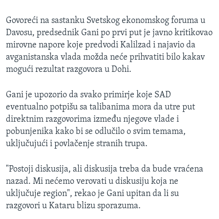
Govoreći na sastanku Svetskog ekonomskog foruma u
Davosu, predsednik Gani po prvi put je javno kritikovao
mirovne napore koje predvodi Kalilzad i najavio da
avganistanska vlada možda neće prihvatiti bilo kakav
mogući rezultat razgovora u Dohi.
Gani je upozorio da svako primirje koje SAD
eventualno potpišu sa talibanima mora da utre put
direktnim razgovorima između njegove vlade i
pobunjenika kako bi se odlučilo o svim temama,
uključujući i povlačenje stranih trupa.
"Postoji diskusija, ali diskusija treba da bude vraćena
nazad. Mi nećemo verovati u diskusiju koja ne
uključuje region", rekao je Gani upitan da li su
razgovori u Kataru blizu sporazuma.