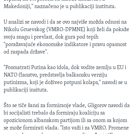
Makedoniji," naznačeno je u publikaciji instituta.
U analizi se navodi i da se ovo najviše možda odnosi na
Nikolu Gruevskog (VMRO-DPMNE) koji želi da pokaže
svoju snagu i prevlast, dok gura pod tepih
"poražavajuće ekonomske indikatore i pravu opasnost
od raspada države".
"Posmatrati Putina kao idola, dok vodite zemlju u EU i
NATO članstvo, predstavlja balkansku verziju
putinizma, koji je doživeo potpuni kolaps," navodi se u
publikaciji insituta.
Što se tiče šansi za formiranje vlade, Gligorov navodi da
bi socijalisti trebalo da formiraju koaliciju sa
opozicionom albanskom partijom ili sa onom sa kojom
se može formirati vlada. "Isto važi i za VMRO. Promene