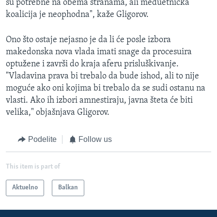
su potrebne na obema stranama, ali međuetnička
koalicija je neophodna", kaže Gligorov.
Ono što ostaje nejasno je da li će posle izbora
makedonska nova vlada imati snage da procesuira
optužene i završi do kraja aferu prisluškivanje.
"Vladavina prava bi trebalo da bude ishod, ali to nije
moguće ako oni kojima bi trebalo da se sudi ostanu na
vlasti. Ako ih izbori amnestiraju, javna šteta će biti
velika," objašnjava Gligorov.
Podelite
Follow us
This item is part of
Aktuelno
Balkan