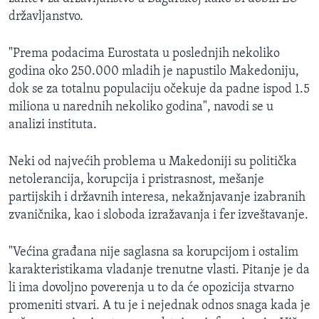
državljanstvo.
"Prema podacima Eurostata u poslednjih nekoliko
godina oko 250.000 mladih je napustilo Makedoniju,
dok se za totalnu populaciju očekuje da padne ispod 1.5
miliona u narednih nekoliko godina", navodi se u
analizi instituta.
Neki od najvećih problema u Makedoniji su politička
netolerancija, korupcija i pristrasnost, mešanje
partijskih i državnih interesa, nekažnjavanje izabranih
zvaničnika, kao i sloboda izražavanja i fer izveštavanje.
"Većina građana nije saglasna sa korupcijom i ostalim
karakteristikama vladanje trenutne vlasti. Pitanje je da
li ima dovoljno poverenja u to da će opozicija stvarno
promeniti stvari. A tu je i nejednak odnos snaga kada je