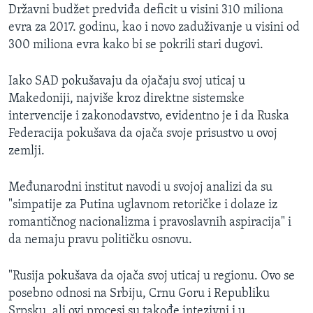
Državni budžet predviđa deficit u visini 310 miliona
evra za 2017. godinu, kao i novo zaduživanje u visini od
300 miliona evra kako bi se pokrili stari dugovi.
Iako SAD pokušavaju da ojačaju svoj uticaj u
Makedoniji, najviše kroz direktne sistemske
intervencije i zakonodavstvo, evidentno je i da Ruska
Federacija pokušava da ojača svoje prisustvo u ovoj
zemlji.
Međunarodni institut navodi u svojoj analizi da su
"simpatije za Putina uglavnom retoričke i dolaze iz
romantičnog nacionalizma i pravoslavnih aspiracija" i
da nemaju pravu političku osnovu.
"Rusija pokušava da ojača svoj uticaj u regionu. Ovo se
posebno odnosi na Srbiju, Crnu Goru i Republiku
Srpsku, ali ovi procesi su takođe intezivni i u