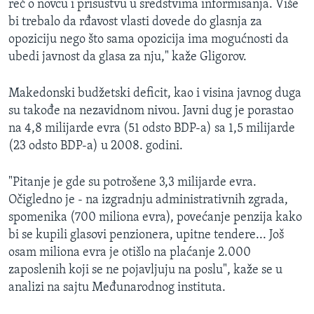
reč o novcu i prisustvu u sredstvima informisanja. Više
bi trebalo da rđavost vlasti dovede do glasnja za
opoziciju nego što sama opozicija ima mogućnosti da
ubedi javnost da glasa za nju," kaže Gligorov.
Makedonski budžetski deficit, kao i visina javnog duga
su takođe na nezavidnom nivou. Javni dug je porastao
na 4,8 milijarde evra (51 odsto BDP-a) sa 1,5 milijarde
(23 odsto BDP-a) u 2008. godini.
"Pitanje je gde su potrošene 3,3 milijarde evra.
Očigledno je - na izgradnju administrativnih zgrada,
spomenika (700 miliona evra), povećanje penzija kako
bi se kupili glasovi penzionera, upitne tendere... Još
osam miliona evra je otišlo na plaćanje 2.000
zaposlenih koji se ne pojavljuju na poslu", kaže se u
analizi na sajtu Međunarodnog instituta.