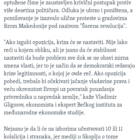
optužene čime je zaustavljen krivični postupak protiv
više desetina političara. Odluka je ubrzo i poništena, a
pomilovanje je izazvalo ulične proteste u gradovima
širom Makedonije pod nazivom "Šarena revolucija".
"Ako izgubi opozicija, kriza će se nastaviti. Nije lako
reći u kojem obliku, ali je jasno da će stabilnost
nastaviti da bude problem sve dok se ne obavi mirna
smena vlasti, jer to je način da se demokratski rešavaju
krize legitimnosti, o kojoj je ovde reč. Ako opozicija
pobedi, trebalo bi očekivati jačanje vladavine prava i
veću okrenutost Evropi uz povratak pouzdanja
privrednika u napredak zemlje," kaže Vladimir
Gligorov, ekonomista i ekspert Bečkog instituta za
međunarodne ekonomske studije.
Nejasno je da li će na izborima učestvovati 10 ili 11
kolalicija i stranaka, jer mediji u Skoplju o tome