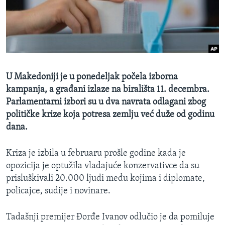
SPORT
INTERVJU
U Makedoniji je u ponedeljak počela izborna
kampanja, a građani izlaze na birališta 11. decembra.
Parlamentarni izbori su u dva navrata odlagani zbog
političke krize koja potresa zemlju već duže od godinu
dana.
Kriza je izbila u februaru prošle godine kada je
opozicija je optužila vladajuće konzervativce da su
prisluškivali 20.000 ljudi među kojima i diplomate,
policajce, sudije i novinare.
Tadašnji premijer Đorđe Ivanov odlučio je da pomiluje