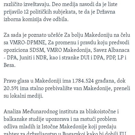
različito izveštavaju. Deo medija navodi da je liste
prijavilo 12 političkih subjekata, te da je Državna
izborna komisija dve odbila.
Za sada je poznato učešće Za bolju Makedoniju na čelu
sa VMRO-DPMNE, Za promenu i pravdu koju predvodi
opoziciona SDSM, VMRO Makedonija, Savez Albanaca
- DPA, Juniti i NDR, kao i stranke DUI i DPA, PDP, LP i
Besa.
Pravo glasa u Makedoniji ima 1.784.524 građana, dok
20.591 ima stalno prebivalište van Makedonije, preneli
su lokalni mediji.
Analiza Međunarodnog instituta za bliskoistočne i
balkanske studije upozorava i na rastući problem
odliva mladih iz Istočne Makedonije koji predaju
zahtev za državljanstvo u Bugarskoj kako bi dobili EU