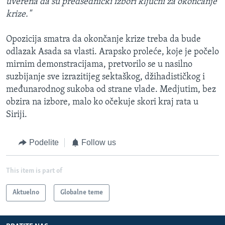
uverena da su predsednički izbori ključni za okončanje
krize."
Opozicija smatra da okončanje krize treba da bude
odlazak Asada sa vlasti. Arapsko proleće, koje je počelo
mirnim demonstracijama, pretvorilo se u nasilno
suzbijanje sve izrazitijeg sektaškog, džihadističkog i
međunarodnog sukoba od strane vlade. Medjutim, bez
obzira na izbore, malo ko očekuje skori kraj rata u
Siriji.
Podelite
Follow us
This item is part of
Aktuelno
Globalne teme