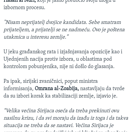
Hasan al Nuri,
koji je jasno predočio svoju ulogu u
izbornom procesu.
"Nisam neprijatelj dvojice kandidata. Sebe smatram
prijateljem, a prijatelji se ne nadmeću. Ovo je poštena
utakmica u interesu zemlje.”
U jeku građanskog rata i izjašnjavanja opozicije kao i
Ujednjenih nacija protiv izbora, u oblastima pod
kontrolom pobunjenika, nije ni došlo do glasanja.
Pa ipak, sirijski zvaničnici, poput ministra
informisanja,
Omrana al-Zoabija,
nastavljaju da tvrde
da su izbori korak ka stabilizaciji zemlje, izjavio je.
“Velika većina Sirijaca oseća da treba prekinuti ovu
nasilnu krizu, i da svi moraju da izađu iz toga i da takva
situacija ne treba da se nastavi. Većina Sirijaca je