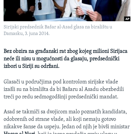
SPORT
INTERVJU
Sirijski predsednik Bašar al-Asad glasa na biralištu u
Damasku, 3. juna 2014.
Bez obzira na građanski rat zbog kojeg milioni Sirijaca
neće ili nisu u mogućnosti da glasaju, predsednički
izbori u Siriji su održani.
Glasači u područjima pod kontrolom sirijske vlade
izašli su na birališta da bi Bašaru al Asadu obezbedili
treći po redu sedmogodšinji predsednički mandat.
Asad se takmiči sa dvojicom malo poznatih kandidata,
odobrenih od strane vlade, ali koji nemaju gotovo
nikakve šanse da uspeju. Jedan od njih je bivši ministar