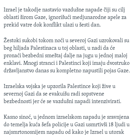
Izrael je takodje nastavio vazdušne napade čiji su cilj
oblasti širom Gaze, ignorišući medjunarodne apele za
prekid vatre dok konflikt ulazi u šesti dan.
Žestoki sukobi tokom noći u severoj Gazi uzrokovali su
beg hiljada Palestinaca u toj oblasti, u nadi da će
pronaći bezbedni smeštaj dalje na jugu u jednoj maloj
enklavi. Mnogi stranci i Palestinci koji imaju dvostruko
državljanstvo danas su kompletno napustili pojas Gaze.
Izraelska vojska je upzorila Palestince koji žive u
severnoj Gazi da se evakuišu radi sopstvene
bezbednosti jer će se vazdušni napadi intenzivirati.
Kasno sinoć, u jednom izraelskom napadu je sravnjena
do temelja kuća šefa policije u Gazi usmrtivši 18 ljudi u
najsmrtonosnijem napadu od kako je Izrael u utorak