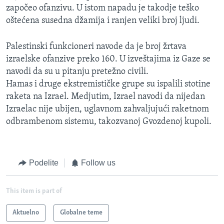
započeo ofanzivu. U istom napadu je takodje teško
oštećena susedna džamija i ranjen veliki broj ljudi.
Palestinski funkcioneri navode da je broj žrtava
izraelske ofanzive preko 160. U izveštajima iz Gaze se
navodi da su u pitanju pretežno civili.
Hamas i druge ekstremističke grupe su ispalili stotine
raketa na Izrael. Medjutim, Izrael navodi da nijedan
Izraelac nije ubijen, uglavnom zahvaljujući raketnom
odbrambenom sistemu, takozvanoj Gvozdenoj kupoli.
Podelite
Follow us
This item is part of
Aktuelno
Globalne teme