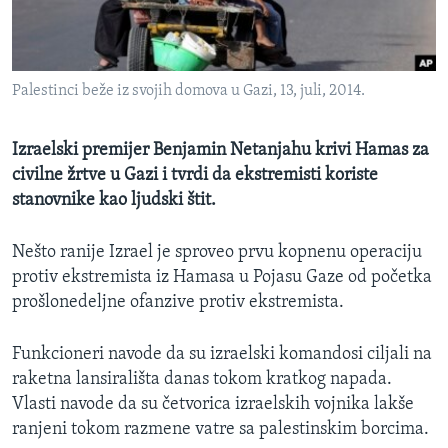
SPORT
INTERVJU
Palestinci beže iz svojih domova u Gazi, 13, juli, 2014.
Izraelski premijer Benjamin Netanjahu krivi Hamas za
civilne žrtve u Gazi i tvrdi da ekstremisti koriste
stanovnike kao ljudski štit.
Nešto ranije Izrael je sproveo prvu kopnenu operaciju
protiv ekstremista iz Hamasa u Pojasu Gaze od početka
prošlonedeljne ofanzive protiv ekstremista.
Funkcioneri navode da su izraelski komandosi ciljali na
raketna lansirališta danas tokom kratkog napada.
Vlasti navode da su četvorica izraelskih vojnika lakše
ranjeni tokom razmene vatre sa palestinskim borcima.