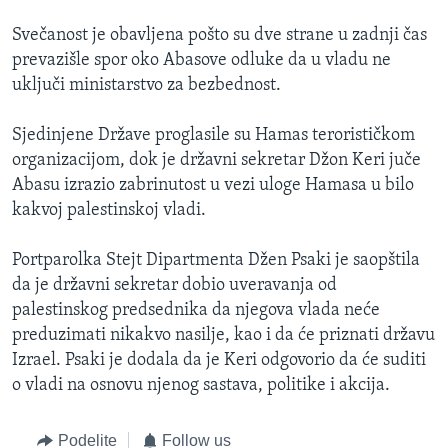
Svečanost je obavljena pošto su dve strane u zadnji čas
prevazišle spor oko Abasove odluke da u vladu ne
uključi ministarstvo za bezbednost.
Sjedinjene Države proglasile su Hamas terorističkom
organizacijom, dok je državni sekretar Džon Keri juče
Abasu izrazio zabrinutost u vezi uloge Hamasa u bilo
kakvoj palestinskoj vladi.
Portparolka Stejt Dipartmenta Džen Psaki je saopštila
da je državni sekretar dobio uveravanja od
palestinskog predsednika da njegova vlada neće
preduzimati nikakvo nasilje, kao i da će priznati državu
Izrael. Psaki je dodala da je Keri odgovorio da će suditi
o vladi na osnovu njenog sastava, politike i akcija.
Podelite
Follow us