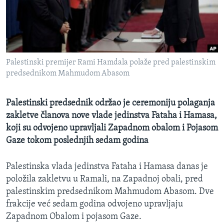
SPORT
INTERVJU
Palestinski premijer Rami Hamdala polaže pred palestinskim
predsednikom Mahmudom Abasom
Palestinski predsednik održao je ceremoniju polaganja
zakletve članova nove vlade jedinstva Fataha i Hamasa,
koji su odvojeno upravljali Zapadnom obalom i Pojasom
Gaze tokom poslednjih sedam godina
Palestinska vlada jedinstva Fataha i Hamasa danas je
položila zakletvu u Ramali, na Zapadnoj obali, pred
palestinskim predsednikom Mahmudom Abasom. Dve
frakcije već sedam godina odvojeno upravljaju
Zapadnom Obalom i pojasom Gaze.