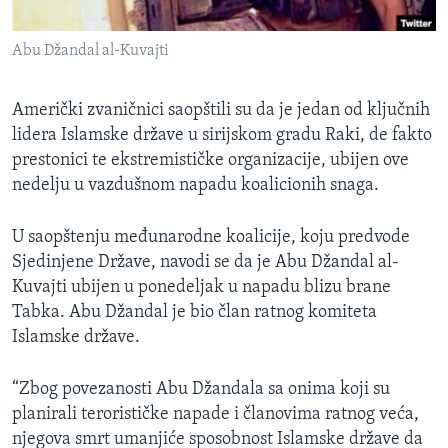
SPORT
Abu Džandal al-Kuvajti
INTERVJU
Američki zvaničnici saopštili su da je jedan od ključnih
lidera Islamske države u sirijskom gradu Raki, de fakto
prestonici te ekstremističke organizacije, ubijen ove
nedelju u vazdušnom napadu koalicionih snaga.
U saopštenju međunarodne koalicije, koju predvode
Sjedinjene Države, navodi se da je Abu Džandal al-
Kuvajti ubijen u ponedeljak u napadu blizu brane
Tabka. Abu Džandal je bio član ratnog komiteta
Islamske države.
“Zbog povezanosti Abu Džandala sa onima koji su
planirali terorističke napade i članovima ratnog veća,
njegova smrt umanjiće sposobnost Islamske države da