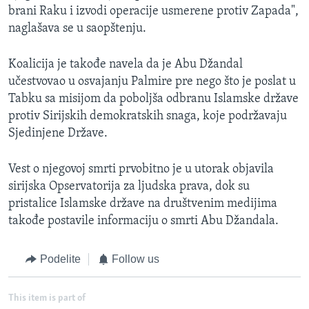
brani Raku i izvodi operacije usmerene protiv Zapada",
naglašava se u saopštenju.
Koalicija je takođe navela da je Abu Džandal
učestvovao u osvajanju Palmire pre nego što je poslat u
Tabku sa misijom da poboljša odbranu Islamske države
protiv Sirijskih demokratskih snaga, koje podržavaju
Sjedinjene Države.
Vest o njegovoj smrti prvobitno je u utorak objavila
sirijska Opservatorija za ljudska prava, dok su
pristalice Islamske države na društvenim medijima
takođe postavile informaciju o smrti Abu Džandala.
Podelite
Follow us
This item is part of