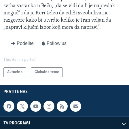
svrha sastanka u Beču, „da se vidi da li je napredak
moguć“ i da je Keri želeo da održi sveobuhvatne
razgovore kako bi utvrdio koliko je Iran voljan da
„napravi ključni izbor koji mora da napravi“.
Podelite
Follow us
This item is part of
Aktuelno
Globalne teme
PRATITE NAS
TV PROGRAMI