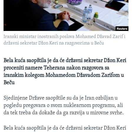
SPORT
INTERVJU
Iranski ministar inostranih poslova Mohamed Džavad Zarif i
državni sekretar Džon Keri na razgovorima u Beču
Bela kuća saopštila je da će državni sekretar Džon Keri
proceniti namere Teherana nakon razgovora sa
iranskim kolegom Mohamedom Džavadom Zarifom u
Beču
Sjedinjene Države saopštile su da je Iran ozbiljan u
pogledu pregovara o svom nuklearnom programu, ali
da tek treba da dokaže da ga razvija u mirovne svrhe.
Bela kuća saopštila je da će državni sekretar Džon Keri