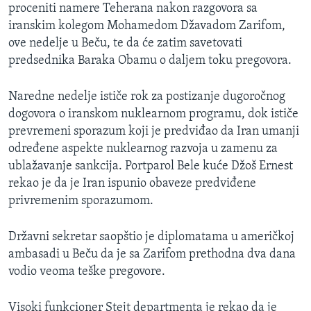
proceniti namere Teherana nakon razgovora sa
iranskim kolegom Mohamedom Džavadom Zarifom,
ove nedelje u Beču, te da će zatim savetovati
predsednika Baraka Obamu o daljem toku pregovora.
Naredne nedelje ističe rok za postizanje dugoročnog
dogovora o iranskom nuklearnom programu, dok ističe
prevremeni sporazum koji je predviđao da Iran umanji
određene aspekte nuklearnog razvoja u zamenu za
ublažavanje sankcija. Portparol Bele kuće Džoš Ernest
rekao je da je Iran ispunio obaveze predviđene
privremenim sporazumom.
Državni sekretar saopštio je diplomatama u američkoj
ambasadi u Beču da je sa Zarifom prethodna dva dana
vodio veoma teške pregovore.
Visoki funkcioner Stejt departmenta je rekao da je